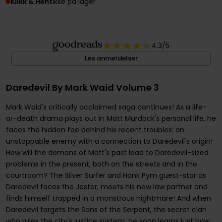
Klikk & Hent
Ikke på lager
4.3
/5
Les anmeldelser
Daredevil By Mark Waid Volume 3
Mark Waid's critically acclaimed saga continues! As a life-
or-death drama plays out in Matt Murdock's personal life, he
faces the hidden foe behind his recent troubles: an
unstoppable enemy with a connection to Daredevil's origin!
How will the demons of Matt's past lead to Daredevil-sized
problems in the present, both on the streets and in the
courtroom? The Silver Surfer and Hank Pym guest-star as
Daredevil faces the Jester, meets his new law partner and
finds himself trapped in a monstrous nightmare! And when
Daredevil targets the Sons of the Serpent, the secret clan
who rules the city's justice system, he soon learns just how