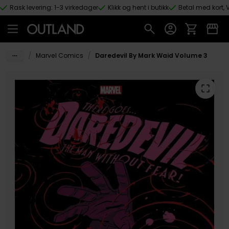
Rask levering: 1-3 virkedager
Klikk og hent i butikk
Betal med kort, V
Hopp til hovedinnhold
/
/
Marvel Comics
Daredevil By Mark Waid Volume 3