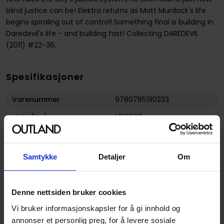
blind justice can be! Elektra returns as Matt Murdock's life
begins spiraling out of control! Something final is building in
Daredevil's life - and building fast! Collecting DAREDEVIL
(2011) #22-36.
Spesifikasjoner
Varenummer
9780785190233
Vekt (Kg) :
1.158000
Opprinnelsesland :
USA
Format
Hardcover
Samtykke
Detaljer
Om
Serie
Daredevil by Mark Waid
Forfattere
Chris Samnee
,
Javier
Denne nettsiden bruker cookies
Rodriguez
og
Mark Waid
Vi bruker informasjonskapsler for å gi innhold og
Sjanger
Superhelt
annonser et personlig preg, for å levere sosiale