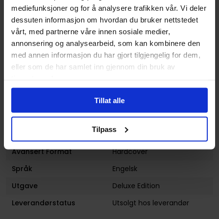
mediefunksjoner og for å analysere trafikken vår. Vi deler
Illustratør
Chris Samnee, Javier
dessuten informasjon om hvordan du bruker nettstedet
Rodriguez
vårt, med partnerne våre innen sosiale medier,
Antall Sider
368
annonsering og analysearbeid, som kan kombinere den
Utgiver
Marvel Comics
med annen informasjon du har gjort tilgjengelig for dem,
eller som de har samlet inn gjennom din bruk av
Lanseringsdato
15.07.2014
tjenestene deres.
(dd.mm.yyyy)
Volum
3
Tillat alle
Aldersgruppe
Voksen
Tilpass
Illustrasjoner
1 Illustrations
Avansert Format
Hardcover
Språk
Engelsk
Utgave
Deluxe Edition
Leverandørstatus
Utsolgt hos leverandør