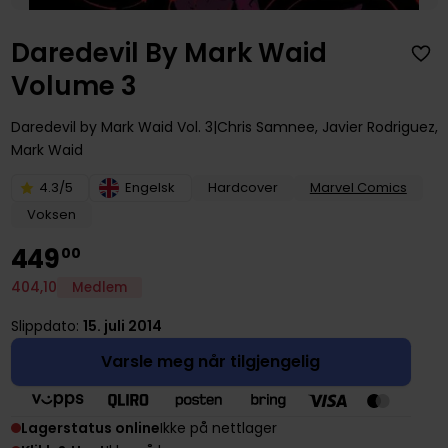
Daredevil By Mark Waid
Volume 3
Daredevil by Mark Waid
Vol. 3
Chris Samnee
,
Javier Rodriguez
,
Mark Waid
4.3/5
Engelsk
Hardcover
Marvel Comics
Voksen
449
00
404
,
10
Medlem
Slippdato:
15. juli 2014
Varsle meg når tilgjengelig
Lagerstatus online
Ikke på nettlager