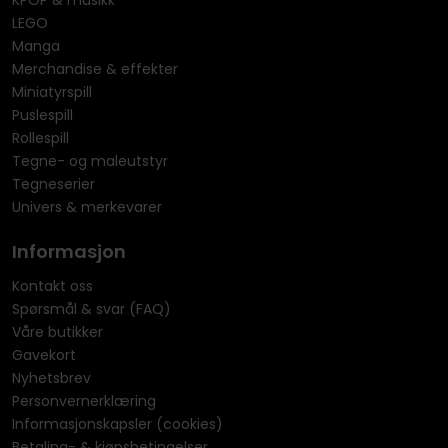
KPOP & musikk
LEGO
Manga
Merchandise & effekter
Miniatyrspill
Puslespill
Rollespill
Tegne- og maleutstyr
Tegneserier
Univers & merkevarer
Informasjon
Kontakt oss
Spørsmål & svar (FAQ)
Våre butikker
Gavekort
Nyhetsbrev
Personvernerklæring
Informasjonskapsler (cookies)
Betaling- & kjøpsbetingelser