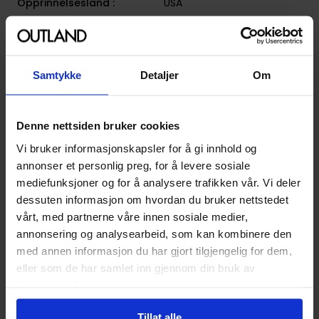
Opprinnelsesland :
USA
Format
Paperback
Serie
Astrid
Samtykke
Detaljer
Om
Forfattere
Kim Andersson
Sjanger
Science-Fiction
og
Fantasy
Denne nettsiden bruker cookies
Antall Sider
144
Vi bruker informasjonskapsler for å gi innhold og
Utgiver
Dark Horse Comics
annonser et personlig preg, for å levere sosiale
Lanseringsdato
13.12.2016
mediefunksjoner og for å analysere trafikken vår. Vi deler
(dd.mm.yyyy)
dessuten informasjon om hvordan du bruker nettstedet
vårt, med partnerne våre innen sosiale medier,
Aldersgruppe
Voksen
annonsering og analysearbeid, som kan kombinere den
Illustrasjoner
1 Illustrations
med annen informasjon du har gjort tilgjengelig for dem,
eller som de har samlet inn gjennom din bruk av
Avansert Format
Paperback
tjenestene deres.
Språk
Engelsk
Tillat alle
Leverandørstatus
Nytt forlag