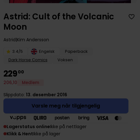
Astrid: Cult of the Volcanic
Moon
Astrid
Kim Andersson
3.4/5
Engelsk
Paperback
Dark Horse Comics
Voksen
229
00
206
,
10
Medlem
Slippdato:
13. desember 2016
Varsle meg når tilgjengelig
Lagerstatus online
Ikke på nettlager
Klikk & Hent
Ikke på lager