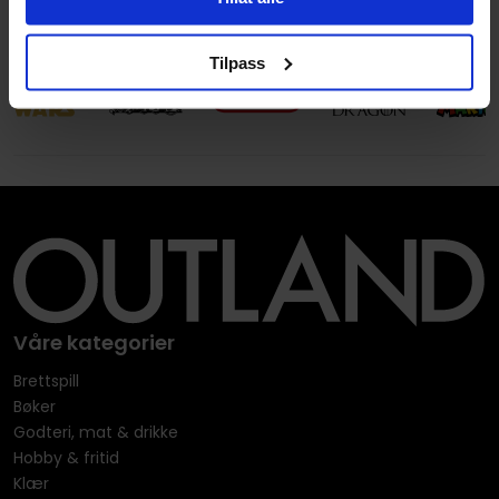
Tilpass
Våre kategorier
Brettspill
Bøker
Godteri, mat & drikke
Hobby & fritid
Klær