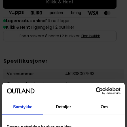
Klikk & Hent
Lagerstatus online
På nettlager
Klikk & Hent
Tilgjengelig i 2 butikker
Enda raskere å hente i 2 butikker.
Finn butikk
Spesifikasjoner
Varenummer
4511338007563
Opprinnelsesland :
Japan
Format
Enkelttusj
Serie
Copic Ciao
Samtykke
Detaljer
Om
Forfattere
Copic
Utgiver
Copic
Denne nettsiden bruker cookies