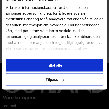
Avansert Format
Singel
Vi bruker informasjonskapsler for å gi innhold og
annonser et personlig preg, for å levere sosiale
Språk
Engelsk
mediefunksjoner og for å analysere trafikken vår. Vi deler
Farge
Hvit
,
Lilla
og
Rosa
dessuten informasjon om hvordan du bruker nettstedet
vårt, med partnerne våre innen sosiale medier,
annonsering og analysearbeid, som kan kombinere den
med annen informasjon du har gjort tilgjengelig for dem,
eller som de har samlet inn gjennom din bruk av
tjenestene deres.
Tillat alle
Tilpass
Våre kategorier
Brettspill