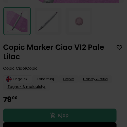
Copic Marker Ciao V12 Pale
Lilac
Copic Ciao
Copic
Engelsk
Enkelttusj
Copic
Hobby & fritid
Tegne- & maleutstyr
79
00
Kjøp