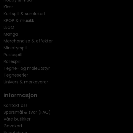
Hobby & fritid
Klær
Kortspill & samlekort
KPOP & musikk
LEGO
Manga
Merchandise & effekter
Miniatyrspill
Puslespill
Rollespill
Tegne- og maleutstyr
Tegneserier
Univers & merkevarer
Informasjon
Kontakt oss
Spørsmål & svar (FAQ)
Våre butikker
Gavekort
Nyhetsbrev