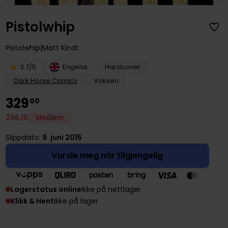
Pistolwhip
Pistolwhip
Matt Kindt
3.7/5
Engelsk
Hardcover
Dark Horse Comics
Voksen
329
00
296
,
10
Medlem
Slippdato:
9. juni 2015
Varsle meg når tilgjengelig
Lagerstatus online
Ikke på nettlager
Klikk & Hent
Ikke på lager