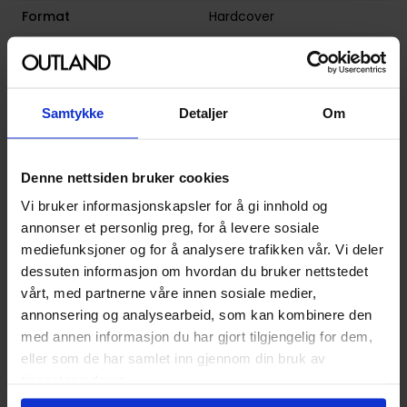
Format
Hardcover
Serie
Pistolwhip
Forfattere
Matt Kindt
Sjanger
Historie
og
Krim og
Samtykke
Detaljer
Om
Mysterier
Illustratør
Matt Kindt
Denne nettsiden bruker cookies
Antall Sider
338
Vi bruker informasjonskapsler for å gi innhold og
Utgiver
Dark Horse Comics
annonser et personlig preg, for å levere sosiale
mediefunksjoner og for å analysere trafikken vår. Vi deler
Lanseringsdato
09.06.2015
dessuten informasjon om hvordan du bruker nettstedet
(dd.mm.yyyy)
vårt, med partnerne våre innen sosiale medier,
Aldersgruppe
Voksen
annonsering og analysearbeid, som kan kombinere den
med annen informasjon du har gjort tilgjengelig for dem,
Illustrasjoner
1 Illustrations
eller som de har samlet inn gjennom din bruk av
Avansert Format
Hardcover
tjenestene deres.