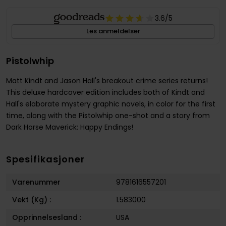
3.6
/5
Les anmeldelser
Pistolwhip
Matt Kindt and Jason Hall's breakout crime series returns!
This deluxe hardcover edition includes both of Kindt and
Hall's elaborate mystery graphic novels, in color for the first
time, along with the Pistolwhip one-shot and a story from
Dark Horse Maverick: Happy Endings!
Spesifikasjoner
Varenummer
9781616557201
Vekt (Kg) :
1.583000
Opprinnelsesland :
USA