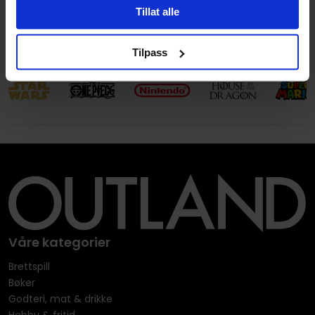
Språk
Engelsk
Tillat alle
Leverandørstatus
Utsolgt hos leverandør
Tilpass
Våre kategorier
Brettspill
Bøker
Godteri, mat & drikke