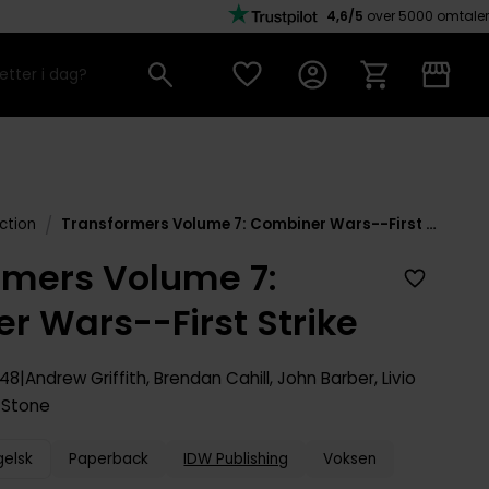
4,6/5
over 5000 omtaler
/
ction
Transformers Volume 7: Combiner Wars--First Strike
rmers Volume 7:
r Wars--First Strike
 48
Andrew Griffith
,
Brendan Cahill
,
John Barber
,
Livio
 Stone
gelsk
Paperback
IDW Publishing
Voksen