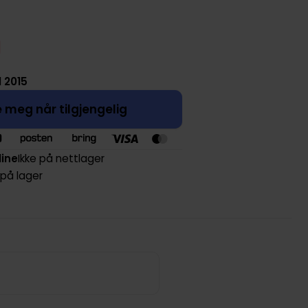
l 2015
 meg når tilgjengelig
line
Ikke på nettlager
 på lager