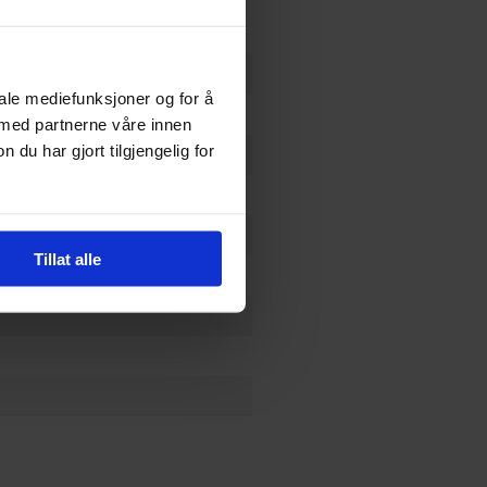
ll
,
John Barber
,
Livio
iale mediefunksjoner og for å
elli, Sarah Stone
 med partnerne våre innen
u har gjort tilgjengelig for
Tillat alle