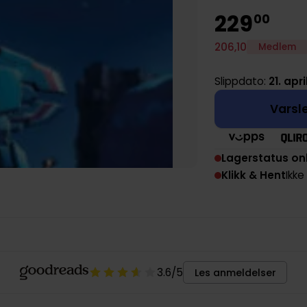
229
00
206
,
10
Medlem
Slippdato:
21. apri
Varsle
Lagerstatus on
Klikk & Hent
Ikke
3.6
/5
Les anmeldelser