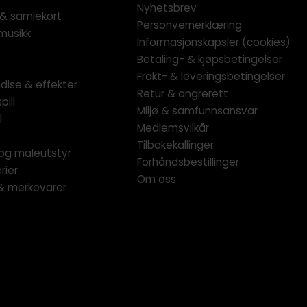
Nyhetsbrev
l & samlekort
Personvernerklæring
musikk
Informasjonskapsler (cookies)
Betaling- & kjøpsbetingelser
Frakt- & leveringsbetingelser
dise & effekter
Retur & angrerett
pill
Miljø & samfunnsansvar
l
Medlemsvilkår
Tilbakekallinger
og maleutstyr
Forhåndsbestillinger
rier
Om oss
 & merkevarer