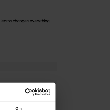
 learns changes everything
Om