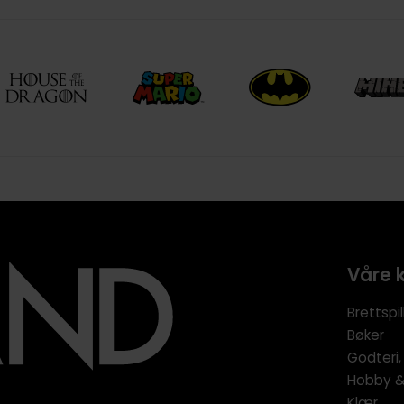
Våre 
Brettspil
Bøker
Godteri,
Hobby & 
Klær