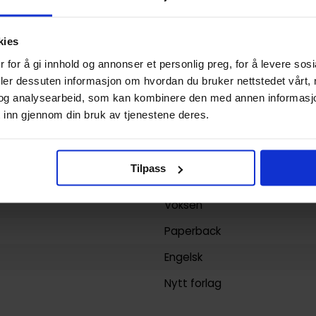
Andrew Griffith
,
Brendan Cahi
Ramondelli
og
Sarah Stone
kies
Science-Fiction
 for å gi innhold og annonser et personlig preg, for å levere sos
Andrew Griffith, Livio Ramond
deler dessuten informasjon om hvordan du bruker nettstedet vårt,
og analysearbeid, som kan kombinere den med annen informasjon d
152
 inn gjennom din bruk av tjenestene deres.
IDW Publishing
yy)
21.04.2015
Tilpass
48
Voksen
Paperback
Engelsk
Nytt forlag