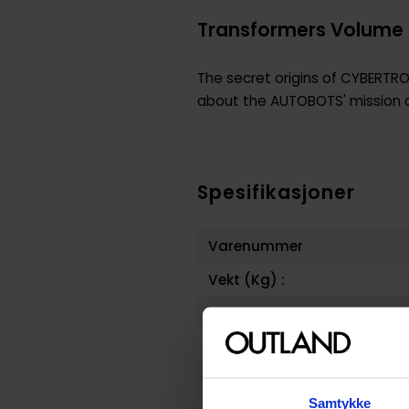
Transformers Volume 7
The secret origins of CYBERTR
about the AUTOBOTS' mission on
Spesifikasjoner
Varenummer
Vekt (Kg) :
Opprinnelsesland :
Format
Serie
Samtykke