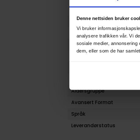
Forfattere
Denne nettsiden bruker coo
Sjanger
Vi bruker informasjonskapsler
Illustratør
analysere trafikken vår. Vi 
sosiale medier, annonsering 
Antall Sider
dem, eller som de har samlet
Utgiver
Lanseringsdato (dd.mm.yy
Volum
Aldersgruppe
Avansert Format
Språk
Leverandørstatus