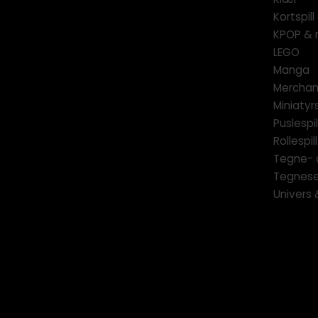
Kortspil
KPOP & 
LEGO
Manga
Merchan
Miniatyrs
Puslespil
Rollespill
Tegne- 
Tegnese
Univers