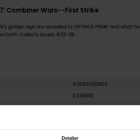
: Combiner Wars--First Strike
ON's golden age are revealed to OPTIMUS PRIME-and what he
 Earth. Collects issues #33-38.
9781631402852
0.336000
USA
Paperback
Transformers
Detaljer