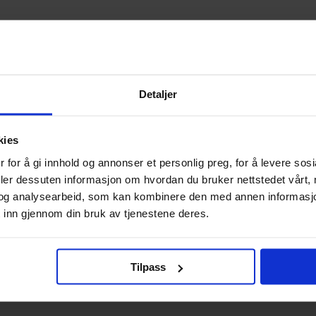
74427826895
USA
Kortlommer
Detaljer
Ultra PRO
Engelsk
kies
 for å gi innhold og annonser et personlig preg, for å levere sos
Blank
deler dessuten informasjon om hvordan du bruker nettstedet vårt,
og analysearbeid, som kan kombinere den med annen informasjon d
 inn gjennom din bruk av tjenestene deres.
Tilpass