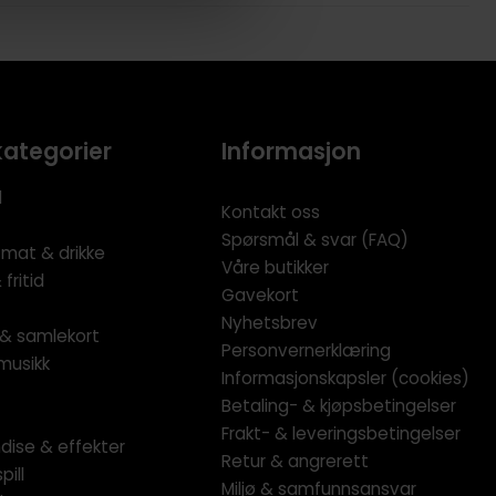
kategorier
Informasjon
l
Kontakt oss
Spørsmål & svar (FAQ)
 mat & drikke
Våre butikker
fritid
Gavekort
Nyhetsbrev
l & samlekort
Personvernerklæring
musikk
Informasjonskapsler (cookies)
Betaling- & kjøpsbetingelser
Frakt- & leveringsbetingelser
dise & effekter
Retur & angrerett
pill
Miljø & samfunnsansvar