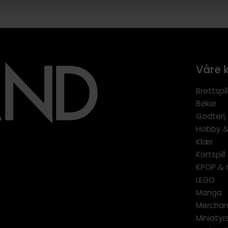
Våre 
Brettspil
Bøker
Godteri,
Hobby & 
Klær
Kortspil
KPOP & 
LEGO
Manga
Merchan
Miniatyrs