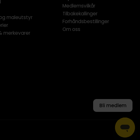
l
Medlemsvilkår
Tilbakekallinger
og maleutstyr
Forhåndsbestillinger
rier
Om oss
 & merkevarer
Bli medlem