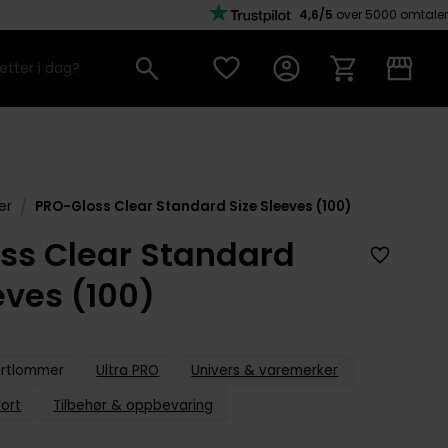
4,6/5
over 5000 omtaler
/
er
PRO-Gloss Clear Standard Size Sleeves (100)
ss Clear Standard
eves (100)
ortlommer
Ultra PRO
Univers & varemerker
kort
Tilbehør & oppbevaring