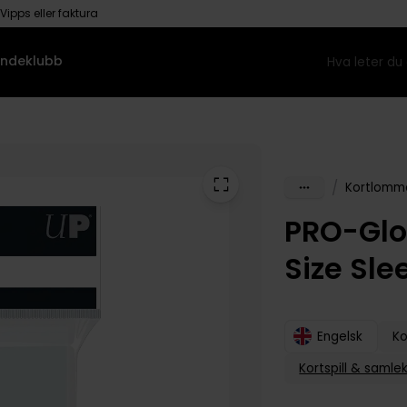
Vipps eller faktura
ndeklubb
/
Kortlomm
PRO-Glo
Size Sle
Engelsk
K
Kortspill & samle