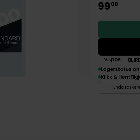
99
00
Lagerstatus on
Klikk & Hent
Tilg
Enda raskere