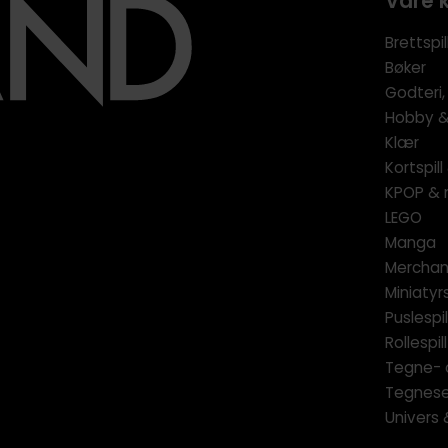
Våre 
Brettspil
Bøker
Godteri,
Hobby & 
Klær
Kortspil
KPOP & 
LEGO
Manga
Merchan
Miniatyrs
Puslespil
Rollespill
Tegne- 
Tegnese
Univers