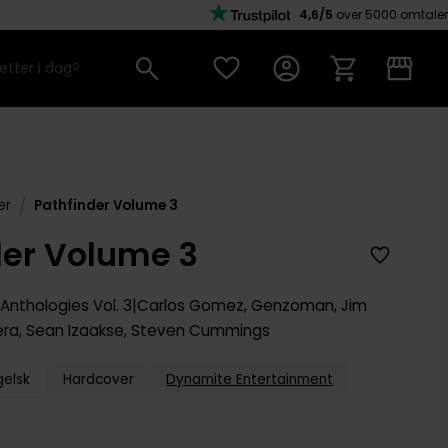
4,6/5
over 5000 omtaler
/
er
Pathfinder Volume 3
der Volume 3
 Anthologies
Vol. 3
Carlos Gomez
,
Genzoman
,
Jim
era
,
Sean Izaakse
,
Steven Cummings
gelsk
Hardcover
Dynamite Entertainment