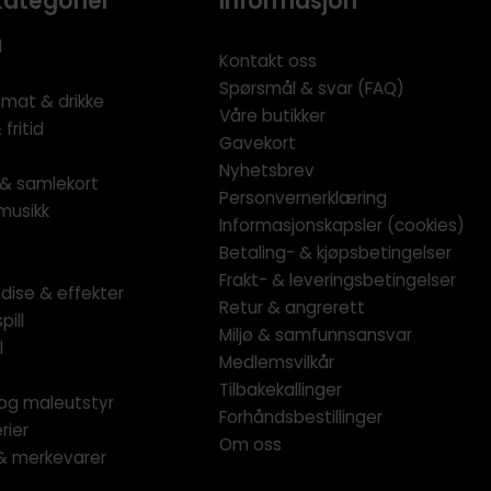
kategorier
Informasjon
l
Kontakt oss
Spørsmål & svar (FAQ)
 mat & drikke
Våre butikker
fritid
Gavekort
Nyhetsbrev
l & samlekort
Personvernerklæring
musikk
Informasjonskapsler (cookies)
Betaling- & kjøpsbetingelser
Frakt- & leveringsbetingelser
dise & effekter
Retur & angrerett
pill
Miljø & samfunnsansvar
l
Medlemsvilkår
Tilbakekallinger
og maleutstyr
Forhåndsbestillinger
rier
Om oss
 & merkevarer