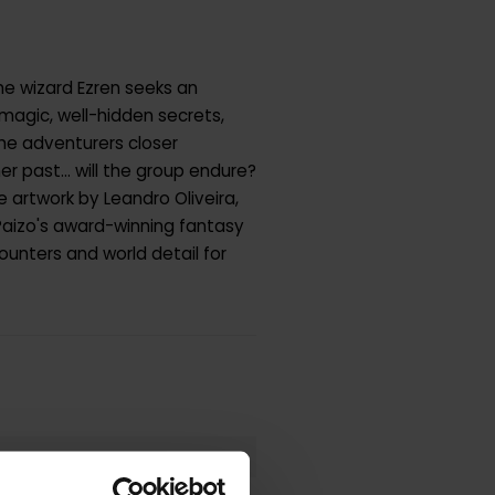
he wizard Ezren seeks an
 magic, well-hidden secrets,
the adventurers closer
 past... will the group endure?
e artwork by Leandro Oliveira,
aizo's award-winning fantasy
ounters and world detail for