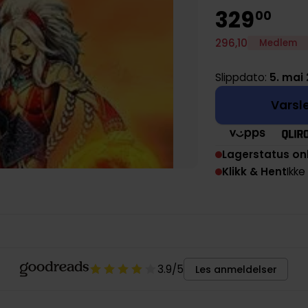
329
00
296
,
10
Medlem
Slippdato:
5. mai 
Varsle
Lagerstatus on
Klikk & Hent
Ikke
3.9
/5
Les anmeldelser