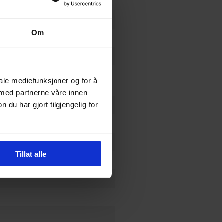
Om
es
im Zub
,
Leandro Oliviera
,
Sean
iale mediefunksjoner og for å
s
 med partnerne våre innen
u har gjort tilgjengelig for
ra
Tillat alle