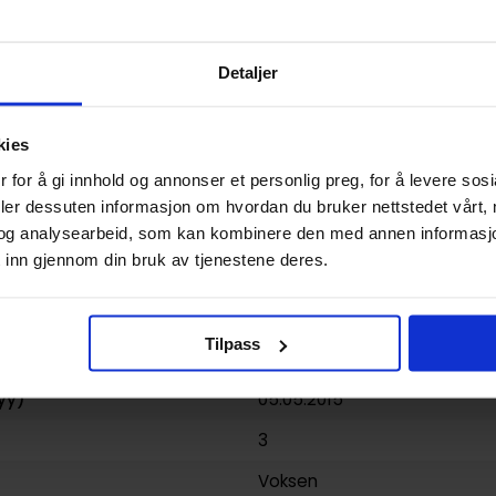
0.921000
USA
Detaljer
Hardcover
Pathfinder Comic Anthologi
kies
Carlos Gomez
,
Genzoman
,
J
 for å gi innhold og annonser et personlig preg, for å levere sos
Izaakse
og
Steven Cumming
deler dessuten informasjon om hvordan du bruker nettstedet vårt,
og analysearbeid, som kan kombinere den med annen informasjon d
Superhelt
og
Fantasy
 inn gjennom din bruk av tjenestene deres.
Sean Izaakse, Leandro Olivie
176
Tilpass
Dynamite Entertainment
yy)
05.05.2015
3
Voksen