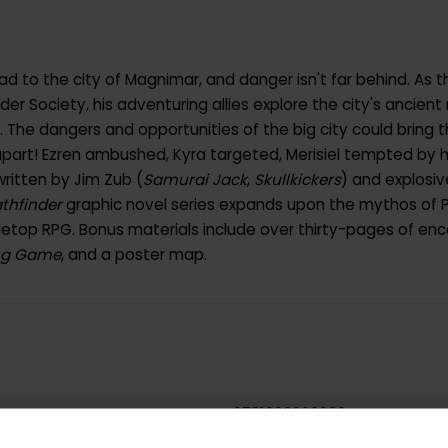
d to the city of Magnimar, and danger isn't far behind. As t
er Society, his adventuring allies explore the city's ancient
s. The dangers and opportunities of the big city could bring 
part! Ezren ambushed, Kyra targeted, Merisiel tempted by her
written by Jim Zub (
Samurai Jack
,
Skullkickers
) and explosiv
thfinder
graphic novel series expands upon the mythos of P
abletop RPG. Bonus materials include over thirty-pages of enc
ing Game
, and a poster map.
9781606906026