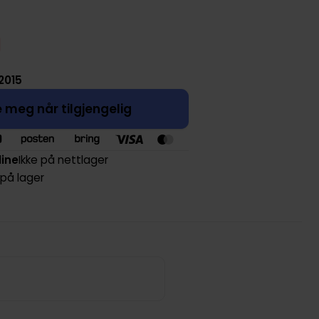
2015
 meg når tilgjengelig
line
Ikke på nettlager
 på lager