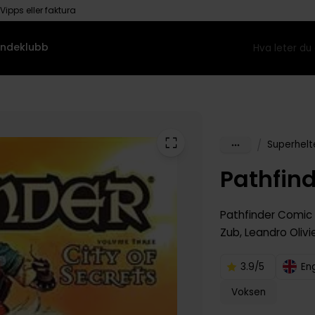
Vipps eller faktura
ndeklubb
/
Superhelt
Pathfin
Pathfinder Comic
Zub
,
Leandro Olivi
3.9/5
En
Voksen