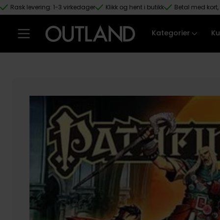
Rask levering: 1-3 virkedager
Klikk og hent i butikk
Betal med kort, 
Hopp til hovedinnhold
Kategorier
Ku