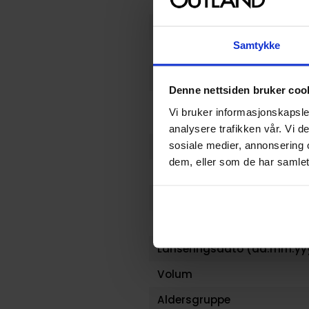
Vekt (Kg) :
Opprinnelsesland :
Samtykke
Format
Serie
Denne nettsiden bruker coo
Forfattere
Vi bruker informasjonskapsler
analysere trafikken vår. Vi 
sosiale medier, annonsering 
Sjanger
dem, eller som de har samlet
Illustratør
Antall Sider
Utgiver
Lanseringsdato (dd.mm.yy
Volum
Aldersgruppe