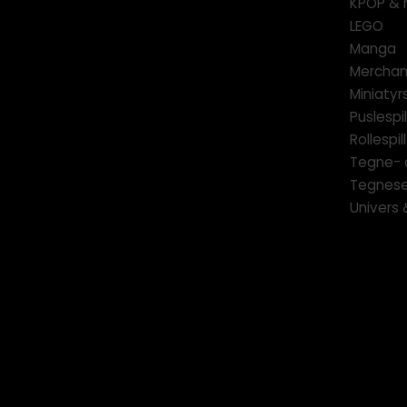
KPOP & 
LEGO
Manga
Merchan
Miniatyrs
Puslespil
Rollespill
Tegne- 
Tegnese
Univers