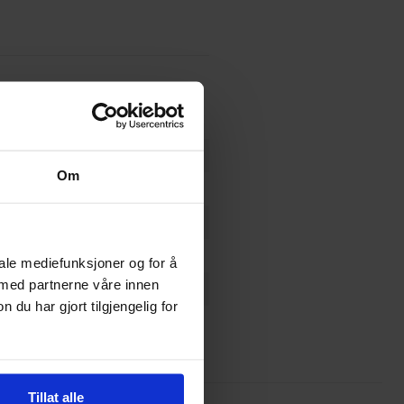
Om
iale mediefunksjoner og for å
 med partnerne våre innen
u har gjort tilgjengelig for
Tillat alle