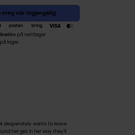
 meg når tilgjengelig
line
Ikke på nettlager
 på lager
ck desperately wants to leave
ound her get in her way they'll