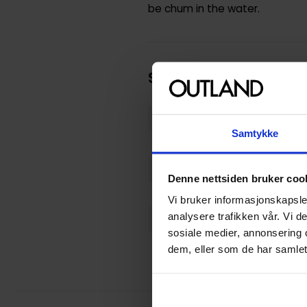
be chum in the water.
Spesifikasjoner
Varenummer
Samtykke
Opprinnelsesland :
Format
Denne nettsiden bruker coo
Utgiver
Vi bruker informasjonskapsler
analysere trafikken vår. Vi 
Avansert Format
sosiale medier, annonsering 
Språk
dem, eller som de har samlet