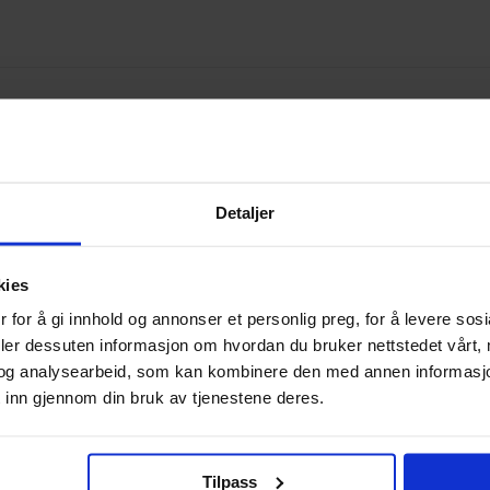
9780996772440
Detaljer
USA
Paperback
kies
Comixtribe
 for å gi innhold og annonser et personlig preg, for å levere sos
deler dessuten informasjon om hvordan du bruker nettstedet vårt,
Paperback
og analysearbeid, som kan kombinere den med annen informasjon d
Engelsk
 inn gjennom din bruk av tjenestene deres.
Tilpass