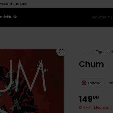
Vipps eller faktura
ndeklubb
/
Tegneseri
Chum
Engelsk
P
149
00
134
,
10
Medlem