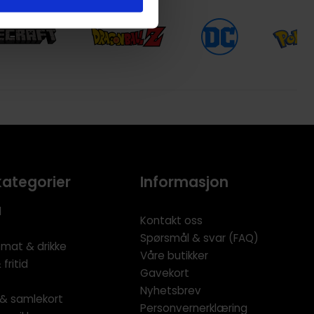
kategorier
Informasjon
l
Kontakt oss
Spørsmål & svar (FAQ)
 mat & drikke
Våre butikker
fritid
Gavekort
Nyhetsbrev
l & samlekort
Personvernerklæring