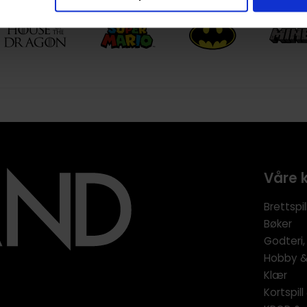
Våre 
Brettspil
Bøker
Godteri,
Hobby & 
Klær
Kortspil