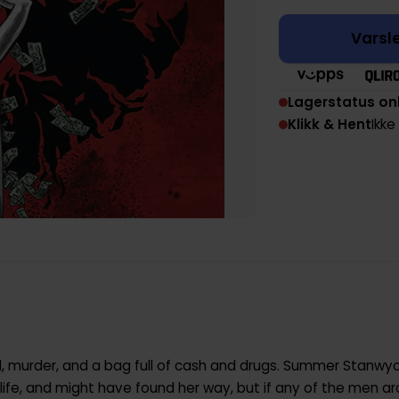
Varsle
Lagerstatus on
Klikk & Hent
Ikke
al, murder, and a bag full of cash and drugs. Summer Stanwy
 life, and might have found her way, but if any of the men ar