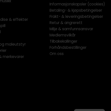
musikk
Informasjonskapsler (cookies)
Betaling- & kjøpsbetingelser
Frakt- & leveringsbetingelser
dise & effekter
Retur & angrerett
pill
Miljø & samfunnsansvar
l
Medlemsvilkår
Tilbakekallinger
og maleutstyr
Forhåndsbestillinger
rier
Om oss
 & merkevarer