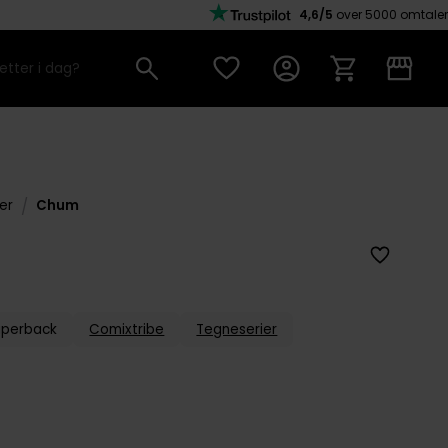
4,6/5
over 5000 omtaler
/
er
Chum
aperback
Comixtribe
Tegneserier