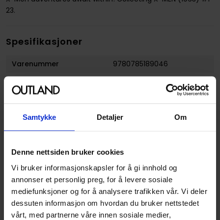
23.
Spesifikasjoner
Varenummer
9780785189046
Vekt (Kg) :
0.786000
Opprinnelsesland :
USA
Format
Paperback
Samtykke
Detaljer
Om
Serie
X-Men Epic Collection
Forfattere
Jack Kirby
og
Stan Lee
Denne nettsiden bruker cookies
Sjanger
Superhelt
Vi bruker informasjonskapsler for å gi innhold og
annonser et personlig preg, for å levere sosiale
Illustratør
Jack Kirby
mediefunksjoner og for å analysere trafikken vår. Vi deler
Antall Sider
520
dessuten informasjon om hvordan du bruker nettstedet
vårt, med partnerne våre innen sosiale medier,
Utgiver
Marvel Comics