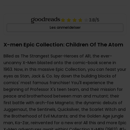
3.8
/5
Les anmeldelser
X-men Epic Collection: Children Of The Atom
Billed as The Strangest Super-Heroes of All!, the ever-
uncanny X-Men blasted onto the comic-book scene in
1963. Now, in this massive Epic Collection, you can feast your
eyes as Stan, Jack & Co. lay down the building blocks of
comics' most famous franchise! You'll experience the
beginning of Professor X's teen team, and their mission for
peace and brotherhood between man and mutant; their
first battle with arch-foe Magneto; the dynamic debuts of
Juggernaut, the Sentinels, Quicksilver, the Scarlet Witch and
the Brotherhood of Evil Mutants; and the Golden Age jungle
man, Ka-Zar, reinvented for a new era! All this and more Epic
X-Men adventures await within! Collecting X-MEN (1963) #1-