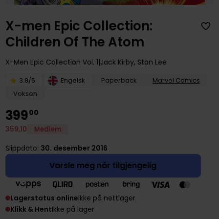
X-men Epic Collection:
Children Of The Atom
X-Men Epic Collection
Vol. 1
Jack Kirby
,
Stan Lee
3.8/5
Engelsk
Paperback
Marvel Comics
Voksen
399
00
359
,
10
Medlem
Slippdato:
30. desember 2016
Varsle meg når tilgjengelig
Lagerstatus online
Ikke på nettlager
Klikk & Hent
Ikke på lager