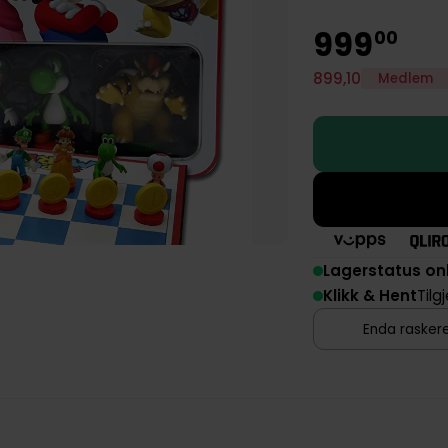
999
00
899
,
10
Medlem
Lagerstatus on
Klikk & Hent
Tilg
Enda raskere