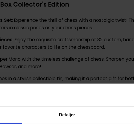
Box Collector's Edition
s Set
: Experience the thrill of chess with a nostalgic twist! T
ters in classic poses as your chess pieces.
ieces
: Enjoy the exquisite craftsmanship of 32 custom, han
ur favorite characters to life on the chessboard.
r Mario with the timeless challenge of chess. Sharpen your
i, Bowser, and more!
s in a stylish collectible tin, making it a perfect gift for b
ollection.
to a game that merges strategy and nostalgia. Whether you
et promises endless entertainment.
Detaljer