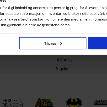
kies
 for å gi innhold og annonser et personlig preg, for å levere sos
deler dessuten informasjon om hvordan du bruker nettstedet vårt,
700304004390
og analysearbeid, som kan kombinere den med annen informasjon d
1.400000
 inn gjennom din bruk av tjenestene deres.
Kina
Grunnsett
Tilpass
Chess
USAopoly
Engelsk