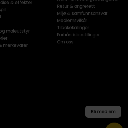
dise & effekter
Retur & angrerett
pill
Miljø & samfunnsansvar
l
Medlemsvilkår
Tilbakekallinger
og maleutstyr
Forhåndsbestillinger
rier
Om oss
 & merkevarer
Bli medlem