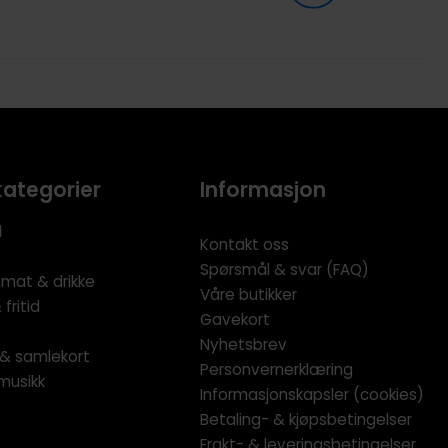
kategorier
Informasjon
l
Kontakt oss
Spørsmål & svar (FAQ)
 mat & drikke
Våre butikker
fritid
Gavekort
Nyhetsbrev
l & samlekort
Personvernerklæring
musikk
Informasjonskapsler (cookies)
Betaling- & kjøpsbetingelser
Frakt- & leveringsbetingelser