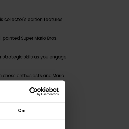
his collector's edition features
d-painted Super Mario Bros.
 strategic skills as you engage
oth chess enthusiasts and Mario
're a chess grandmaster or a
Om