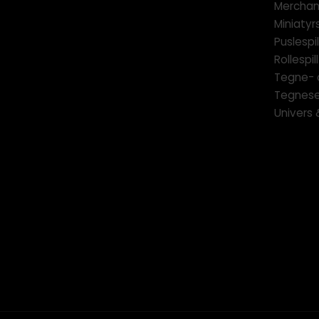
Merchan
Miniatyrs
Puslespil
Rollespill
Tegne- 
Tegnese
Univers