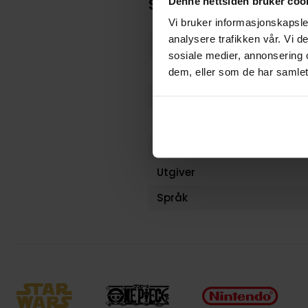
Denne nettsiden bruker coo
Spesifikasjoner
Vi bruker informasjonskapsler
analysere trafikken vår. Vi 
Varenummer
sosiale medier, annonsering 
Vekt (Kg) :
dem, eller som de har samlet
Opprinnelsesland :
Format
Serie
Utgiver
Språk