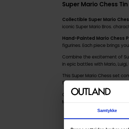
Super Mario Chess Tin 
Collectible Super Mario Ches
iconic Super Mario Bros. charac
Hand-Painted Mario Chess P
figurines. Each piece brings yo
Combine the excitement of Supe
in epic battles with Mario, Luig
This Super Mario Chess set come
fans. Display it proudly in your c
Challenge friends and family 
Mario aficionado, this chess s
Samtykke