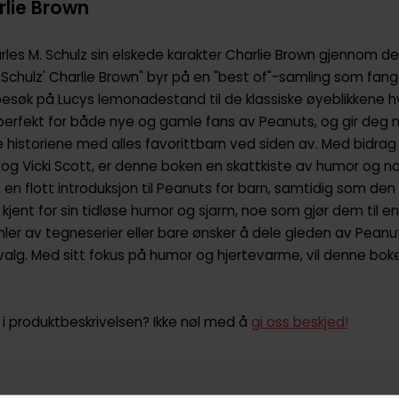
rlie Brown
rles M. Schulz sin elskede karakter Charlie Brown gjennom d
 Schulz' Charlie Brown" byr på en "best of"-samling som fa
a besøk på Lucys lemonadestand til de klassiske øyeblikkene h
perfekt for både nye og gamle fans av Peanuts, og gir deg m
istoriene med alles favorittbarn ved siden av. Med bidrag f
g Vicki Scott, er denne boken en skattkiste av humor og nos
n flott introduksjon til Peanuts for barn, samtidig som den g
kjent for sin tidløse humor og sjarm, noe som gjør dem til e
amler av tegneserier eller bare ønsker å dele gleden av Pean
lg. Med sitt fokus på humor og hjertevarme, vil denne boke
i produktbeskrivelsen? Ikke nøl med å
gi oss beskjed!