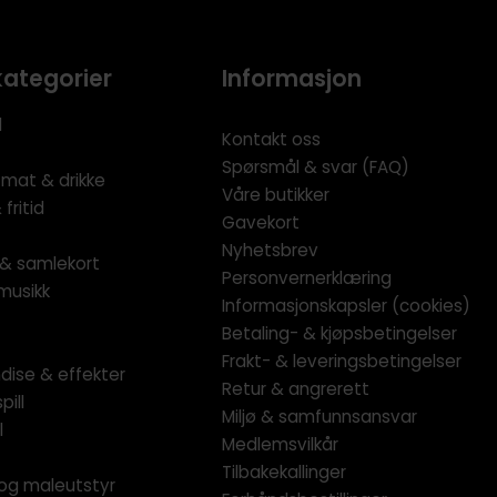
kategorier
Informasjon
l
Kontakt oss
Spørsmål & svar (FAQ)
 mat & drikke
Våre butikker
fritid
Gavekort
Nyhetsbrev
l & samlekort
Personvernerklæring
musikk
Informasjonskapsler (cookies)
Betaling- & kjøpsbetingelser
Frakt- & leveringsbetingelser
dise & effekter
Retur & angrerett
pill
Miljø & samfunnsansvar
l
Medlemsvilkår
Tilbakekallinger
og maleutstyr