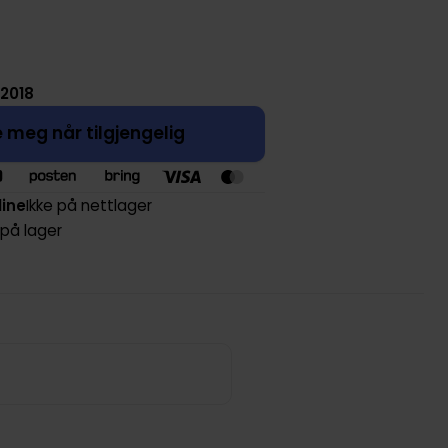
 2018
 meg når tilgjengelig
line
Ikke på nettlager
 på lager