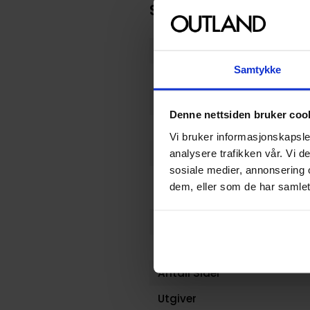
Spesifikasjoner
Varenummer
Samtykke
Vekt (Kg) :
Opprinnelsesland :
Denne nettsiden bruker coo
Format
Vi bruker informasjonskapsler
Serie
analysere trafikken vår. Vi 
sosiale medier, annonsering 
Forfattere
dem, eller som de har samlet
Sjanger
Illustratør
Antall Sider
Utgiver