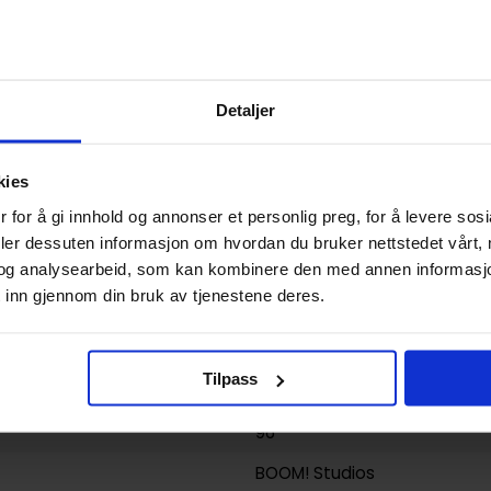
9781684151356
Detaljer
0.374000
USA
kies
Hardcover
 for å gi innhold og annonser et personlig preg, for å levere sos
Peanuts
deler dessuten informasjon om hvordan du bruker nettstedet vårt,
og analysearbeid, som kan kombinere den med annen informasjon d
Charles M. Schulz
,
Jason Coo
 inn gjennom din bruk av tjenestene deres.
Scott
Humor
Tilpass
Vicki Scott, Paige Braddock
96
BOOM! Studios