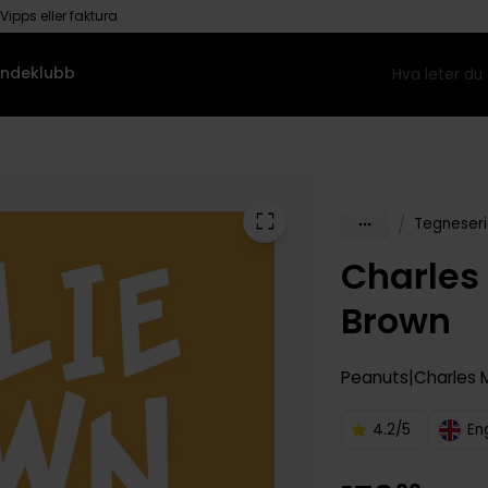
Vipps eller faktura
ndeklubb
/
Tegneseri
Charles 
Brown
Peanuts
Charles M
4.2/5
En