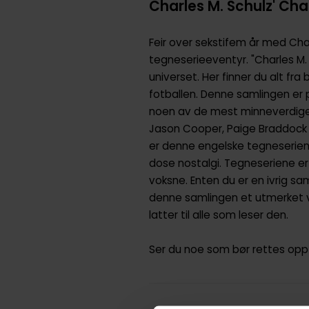
Charles M. Schulz' Cha
Feir over sekstifem år med Cha
tegneserieeventyr. "Charles M.
universet. Her finner du alt fr
fotballen. Denne samlingen er 
noen av de mest minneverdige h
Jason Cooper, Paige Braddock o
er denne engelske tegneserien e
dose nostalgi. Tegneseriene er 
voksne. Enten du er en ivrig s
denne samlingen et utmerket va
latter til alle som leser den.
Ser du noe som bør rettes opp 