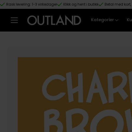
Rask levering: 1-3 virkedager
Klikk og hent i butikk
Betal med kort, 
Hopp til hovedinnhold
Kategorier
Ku