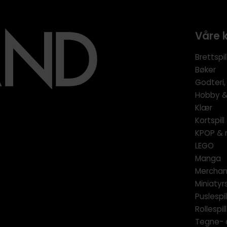
Våre 
Brettspil
Bøker
Godteri,
Hobby & 
Klær
Kortspil
KPOP & 
LEGO
Manga
Merchan
Miniatyrs
Puslespil
Rollespill
Tegne- 