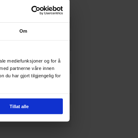
Om
iale mediefunksjoner og for å
 med partnerne våre innen
u har gjort tilgjengelig for
per
,
Paige Braddock
og
Vicki
Tillat alle