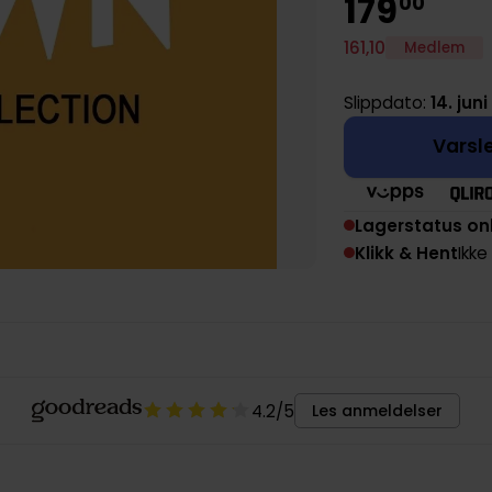
179
00
161
,
10
Medlem
Slippdato:
14. juni
Varsle
Lagerstatus on
Klikk & Hent
Ikke
4.2
/5
Les anmeldelser