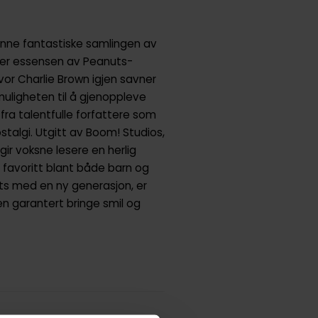
enne fantastiske samlingen av
nger essensen av Peanuts-
vor Charlie Brown igjen savner
uligheten til å gjenoppleve
ra talentfulle forfattere som
talgi. Utgitt av Boom! Studios,
ir voksne lesere en herlig
n favoritt blant både barn og
uts med en ny generasjon, er
n garantert bringe smil og