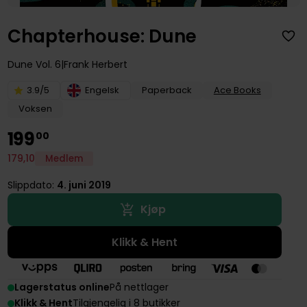
Chapterhouse: Dune
Dune
Vol. 6
Frank Herbert
3.9/5
Engelsk
Paperback
Ace Books
Voksen
199
00
179
,
10
Medlem
Slippdato:
4. juni 2019
Kjøp
Klikk & Hent
Lagerstatus online
På nettlager
Klikk & Hent
Tilgjengelig i 8 butikker