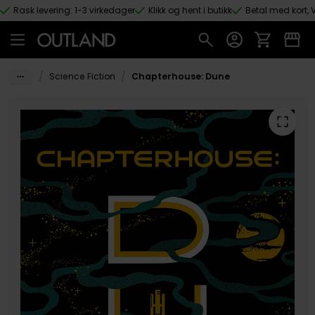
Rask levering: 1-3 virkedager
Klikk og hent i butikk
Betal med kort, V
Hopp til hovedinnhold
/
/
Science Fiction
Chapterhouse: Dune