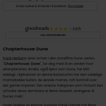
Enda raskere å hente i 8 butikker.
Finn butikk
3.9
/5
Les anmeldelser
Chapterhouse: Dune
Frank Herbert
s siste roman i den storslåtte Dune-serien,
"
Chapterhouse: Dune
", tar deg med til en verden hvor
ørkenplaneten Arrakis, også kjent som Dune, har blitt
ødelagt. I kjølvannet av denne katastrofen har den voldelige
matriarkalske kulten, de ærede matres, tatt kontroll over
det gamle imperiet. Den eneste fraksjonen som fortsatt kan
utfordre deres dominans er Bene Gesserit, arvingene til
Dunes makt.
Under ledelse av Mother Superior Darwi Odrade har Bene