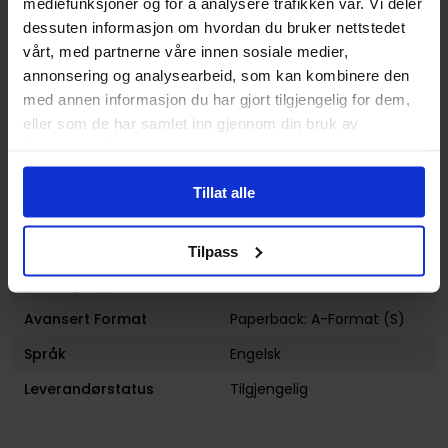
mediefunksjoner og for å analysere trafikken vår. Vi deler
dessuten informasjon om hvordan du bruker nettstedet
Sjanger
Klassisk
,
Science-Fiction
og
Fantasy
vårt, med partnerne våre innen sosiale medier,
annonsering og analysearbeid, som kan kombinere den
Antall Sider
624
med annen informasjon du har gjort tilgjengelig for dem,
Utgiver
Ace Books
eller som de har samlet inn gjennom din bruk av
tjenestene deres.
Lanseringsdato
04.06.2019
(dd.mm.yyyy)
Tillat alle
Volum
6
Subsjanger:
Episk
og
Space Opera
Tilpass
Aldersgruppe
Voksen
Avansert Format
Paperback: A-Format (S)
Språk
Engelsk
Leverandørstatus
Tilgjengelig