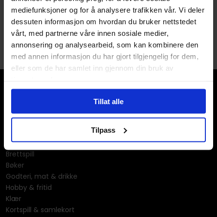
mediefunksjoner og for å analysere trafikken vår. Vi deler
dessuten informasjon om hvordan du bruker nettstedet
vårt, med partnerne våre innen sosiale medier,
annonsering og analysearbeid, som kan kombinere den
med annen informasjon du har gjort tilgjengelig for dem,
eller som de har samlet inn gjennom din bruk av
tjenestene deres.
Tillat alle
Tilpass
Våre kategorier
Brettspill
Bøker
Godteri, mat & drikke
Hobby & fritid
Klær
Kortspill & samlekort