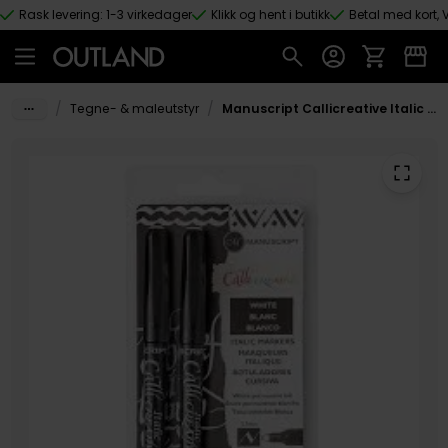
Rask levering: 1-3 virkedager
Klikk og hent i butikk
Betal med kort, V
Hopp til hovedinnhold
/
/
Tegne- & maleutstyr
Manuscript Callicreative Italic Marker 2,5 mm (2)