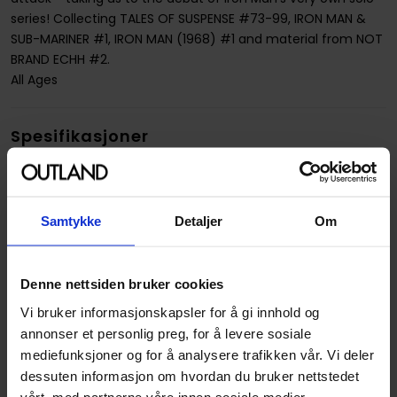
series! Collecting TALES OF SUSPENSE #73-99, IRON MAN &
SUB-MARINER #1, IRON MAN (1968) #1 and material from NOT
BRAND ECHH #2.
All Ages
Spesifikasjoner
Varenummer
9781302900113
Opprinnelsesland :
USA
Samtykke
Detaljer
Om
Format
Paperback
Serie
Iron Man Epic Collection
Denne nettsiden bruker cookies
Forfattere
Archie Goodwin
,
Roy
Vi bruker informasjonskapsler for å gi innhold og
Thomas
og
Stan Lee
annonser et personlig preg, for å levere sosiale
Sjanger
Superhelt
mediefunksjoner og for å analysere trafikken vår. Vi deler
dessuten informasjon om hvordan du bruker nettstedet
Antall Sider
416
vårt, med partnerne våre innen sosiale medier,