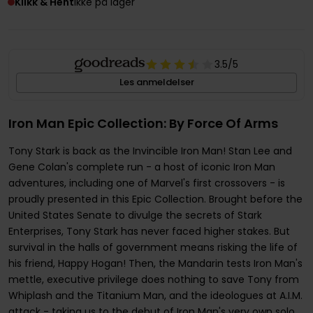
Klikk & Hent
Ikke på lager
3.5
/5
Les anmeldelser
Iron Man Epic Collection: By Force Of Arms
Tony Stark is back as the Invincible Iron Man! Stan Lee and
Gene Colan's complete run - a host of iconic Iron Man
adventures, including one of Marvel's first crossovers - is
proudly presented in this Epic Collection. Brought before the
United States Senate to divulge the secrets of Stark
Enterprises, Tony Stark has never faced higher stakes. But
survival in the halls of government means risking the life of
his friend, Happy Hogan! Then, the Mandarin tests Iron Man's
mettle, executive privilege does nothing to save Tony from
Whiplash and the Titanium Man, and the ideologues at A.I.M.
attack - taking us to the debut of Iron Man's very own solo