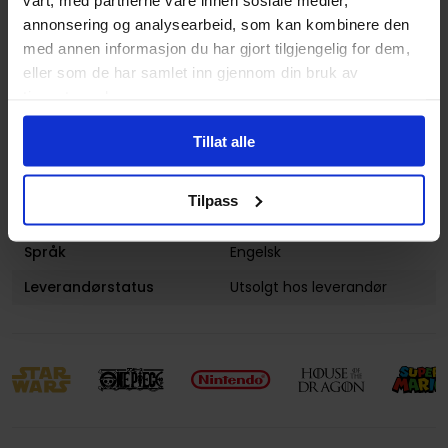
Utgiver
Marvel Comics
annonsering og analysearbeid, som kan kombinere den
med annen informasjon du har gjort tilgjengelig for dem,
Lanseringsdato
24.01.2017
eller som de har samlet inn gjennom din bruk av
(dd.mm.yyyy)
tjenestene deres.
Volum
2
Tillat alle
Aldersgruppe
Voksen
Illustrasjoner
1 Illustrations
Tilpass
Avansert Format
Paperback
Språk
Engelsk
Leverandørstatus
Utsolgt hos leverandør