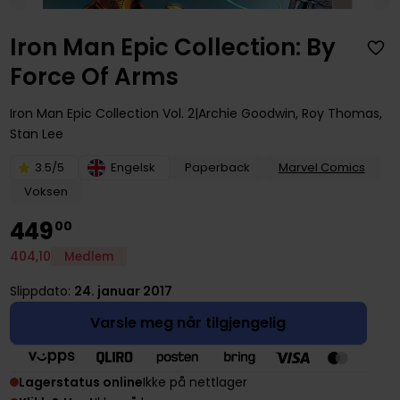
Iron Man Epic Collection: By
Force Of Arms
Iron Man Epic Collection
Vol. 2
Archie Goodwin
,
Roy Thomas
,
Stan Lee
3.5/5
Engelsk
Paperback
Marvel Comics
Voksen
449
00
404
,
10
Medlem
Slippdato:
24. januar 2017
Varsle meg når tilgjengelig
Lagerstatus online
Ikke på nettlager