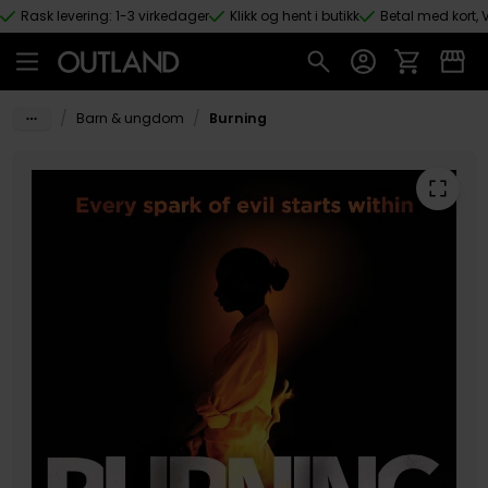
Rask levering: 1-3 virkedager
Klikk og hent i butikk
Betal med kort, V
Hopp til hovedinnhold
/
/
Barn & ungdom
Burning