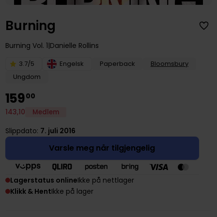
Burning
Burning
Vol. 1
Danielle Rollins
3.7/5
Engelsk
Paperback
Bloomsbury
Ungdom
159
00
143
,
10
Medlem
Slippdato:
7. juli 2016
Varsle meg når tilgjengelig
Lagerstatus online
Ikke på nettlager
Klikk & Hent
Ikke på lager