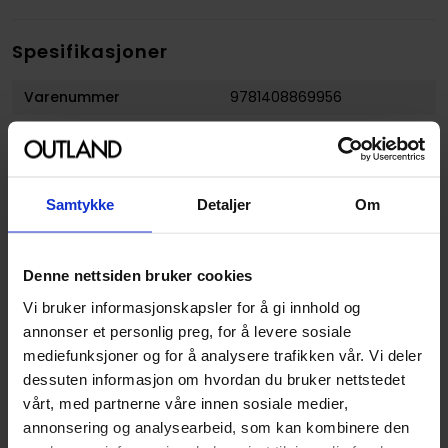
Spesifikasjoner
Varenummer
9781408869956
Vekt (Kg) :
0.249000
Opprinnelsesland :
Storbritannia
Format
Paperback
Samtykke
Detaljer
Om
Serie
Burning
Forfattere
Danielle Rollins
Denne nettsiden bruker cookies
Genre
Thriller
Vi bruker informasjonskapsler for å gi innhold og
annonser et personlig preg, for å levere sosiale
Antall Sider
352
mediefunksjoner og for å analysere trafikken vår. Vi deler
Utgiver
Bloomsbury
dessuten informasjon om hvordan du bruker nettstedet
vårt, med partnerne våre innen sosiale medier,
Lanseringsdato
07.07.2016
annonsering og analysearbeid, som kan kombinere den
(dd.mm.yyyy)