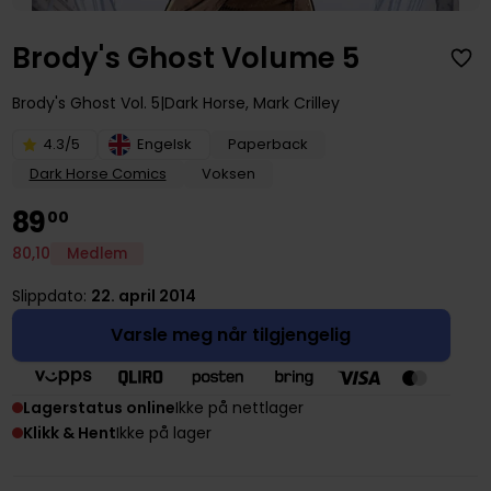
Brody's Ghost Volume 5
Brody's Ghost
Vol. 5
Dark Horse
,
Mark Crilley
4.3/5
Engelsk
Paperback
Dark Horse Comics
Voksen
89
00
80
,
10
Medlem
Slippdato:
22. april 2014
Varsle meg når tilgjengelig
Lagerstatus online
Ikke på nettlager
Klikk & Hent
Ikke på lager