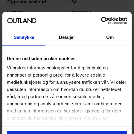
Opprinnelsesland :
USA
Format
Paperback
Serie
Brody's Ghost
Forfattere
Dark Horse
og
Mark Crilley
Samtykke
Detaljer
Om
Sjanger
Fantasy
Antall Sider
96
Denne nettsiden bruker cookies
Utgiver
Dark Horse Comics
Vi bruker informasjonskapsler for å gi innhold og
Lanseringsdato
22.04.2014
annonser et personlig preg, for å levere sosiale
(dd.mm.yyyy)
mediefunksjoner og for å analysere trafikken vår. Vi deler
dessuten informasjon om hvordan du bruker nettstedet
Volum
5
vårt, med partnerne våre innen sosiale medier,
Aldersgruppe
Voksen
annonsering og analysearbeid, som kan kombinere den
med annen informasjon du har gjort tilgjengelig for dem,
Illustrasjoner
1 Illustrations
eller som de har samlet inn gjennom din bruk av
Avansert Format
Paperback
tjenestene deres.