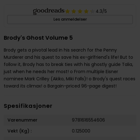
4.3
/5
Les anmeldelser
Brody's Ghost Volume 5
Brody gets a pivotal lead in his search for the Penny
Murderer and his quest to save his ex-girlfriend's life! But to
follow it, Brody has to break ties with his ghostly guide Talia,
just when he needs her most! o From multiple Eisner
nominee Mark Crilley (Akiko, Miki Falls)! o Brody's quest races
toward its climax! o Bargain-priced 96-page digest!
Spesifikasjoner
Varenummer
9781616554606
Vekt (Kg) :
0.125000