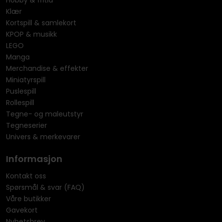
Hobby & fritid
Klær
Kortspill & samlekort
KPOP & musikk
LEGO
Manga
Merchandise & effekter
Miniatyrspill
Puslespill
Rollespill
Tegne- og maleutstyr
Tegneserier
Univers & merkevarer
Informasjon
Kontakt oss
Spørsmål & svar (FAQ)
Våre butikker
Gavekort
Nyhetsbrev