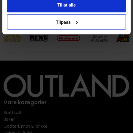
Språk
Engelsk
Tillat alle
Leverandørstatus
Nytt forlag
Tilpass
Våre kategorier
Brettspill
Bøker
Godteri, mat & drikke