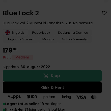
Blue Lock 2
Blue Lock
Vol. 2
Muneyuki Kaneshiro
,
Yusuke Nomura
Engelsk
Paperback
Kodansha Comics
Ungdom, Voksen
Manga
Action & eventyr
179
00
161
,
10
Medlem
Slippdato:
30. august 2022
Kjøp
Klikk & Hent
Lagerstatus online
På nettlager
Klikk & Hent
Tilgjengelig i 9 butikker