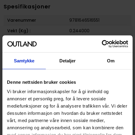
Spesifikasjoner
Varenummer
9781646516551
Vekt (Kg) :
0.244000
Opprinnelsesland :
USA
Format
Paperback
Samtykke
Detaljer
Om
Serie
Blue Lock
Forfattere
Muneyuki Kaneshiro
og
Yusuke Nomura
Denne nettsiden bruker cookies
Sjanger
Action og Eventyr
og
Sport
Vi bruker informasjonskapsler for å gi innhold og
annonser et personlig preg, for å levere sosiale
Illustratør
Yusuke Nomura
mediefunksjoner og for å analysere trafikken vår. Vi deler
Antall Sider
208
dessuten informasjon om hvordan du bruker nettstedet
vårt, med partnerne våre innen sosiale medier,
Utgiver
Kodansha Comics
annonsering og analysearbeid, som kan kombinere den
Lanseringsdato
30.08.2022
med annen informasjon du har gjort tilgjengelig for dem,