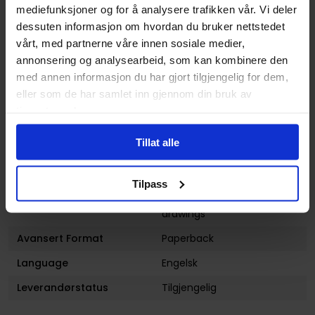
Serie
Black butler
mediefunksjoner og for å analysere trafikken vår. Vi deler
dessuten informasjon om hvordan du bruker nettstedet
Forfatter
Yana Toboso
vårt, med partnerne våre innen sosiale medier,
Antall Sider
192
annonsering og analysearbeid, som kan kombinere den
med annen informasjon du har gjort tilgjengelig for dem,
Publisher
Yen Press
eller som de har samlet inn gjennom din bruk av
Lanseringsdato
27.10.2014
tjenestene deres.
(dd.mm.yyyy)
Tillat alle
Volum
4
Aldersgruppe
Voksen
Tilpass
Illustrasjoner
Integrated: 160, b/w
drawings
Avansert Format
Paperback
Language
Engelsk
Leverandørstatus
Tilgjengelig