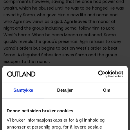
compliments however, saying that he once had power and
wealth, which he abused until he was to be hanged. He was
saved by Soma, who gave him a new life and name and
who Agni now views as a god. Agni leaves the manor at
night and the group including Soma, follow him to Lord
West's home. When he hears Meena mentioned, Soma
quickly reveals the group's presence. Agni refuses to obey
Soma's orders but begins to act on West's order to beat
Soma. A disguised Sebastian saves Soma and the group
escapes to the manor.
Spesifikasjoner
Samtykke
Detaljer
Om
SKU
9780316084284
Vekt (Kg) :
0.195000
Denne nettsiden bruker cookies
Country of Manufacture
USA
Vi bruker informasjonskapsler for å gi innhold og
Format
Paperback
annonser et personlig preg, for å levere sosiale