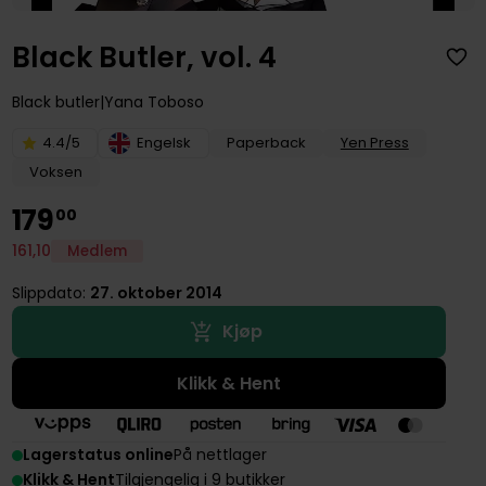
Black Butler, vol. 4
Black butler
Yana Toboso
4.4/5
Engelsk
Paperback
Yen Press
Voksen
179
00
161
,
10
Medlem
Slippdato:
27. oktober 2014
Kjøp
Klikk & Hent
Lagerstatus online
På nettlager
Klikk & Hent
Tilgjengelig i 9 butikker