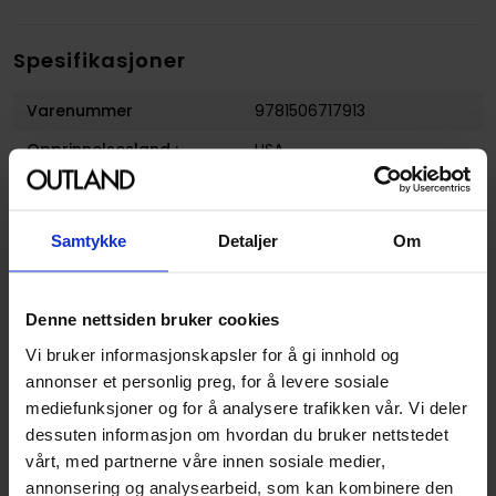
Spesifikasjoner
Varenummer
9781506717913
Opprinnelsesland :
USA
Format
Hardcover
Serie
Berserk
Samtykke
Detaljer
Om
Forfattere
Duane Johnson
og
Kentaro
Miura
Denne nettsiden bruker cookies
Sjanger
Horror og Grøss
og
Fantasy
Vi bruker informasjonskapsler for å gi innhold og
Illustratør
Kentaro Miura
annonser et personlig preg, for å levere sosiale
Antall Sider
632
mediefunksjoner og for å analysere trafikken vår. Vi deler
dessuten informasjon om hvordan du bruker nettstedet
Utgiver
Dark Horse Comics
vårt, med partnerne våre innen sosiale medier,
Lanseringsdato
31.08.2021
annonsering og analysearbeid, som kan kombinere den