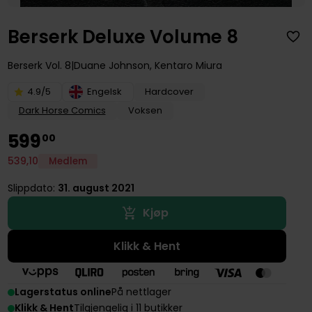
Berserk Deluxe Volume 8
Berserk
Vol. 8
Duane Johnson
,
Kentaro Miura
4.9/5
Engelsk
Hardcover
Dark Horse Comics
Voksen
599
00
539
,
10
Medlem
Slippdato:
31. august 2021
Kjøp
Klikk & Hent
Lagerstatus online
På nettlager
Klikk & Hent
Tilgjengelig i 11 butikker