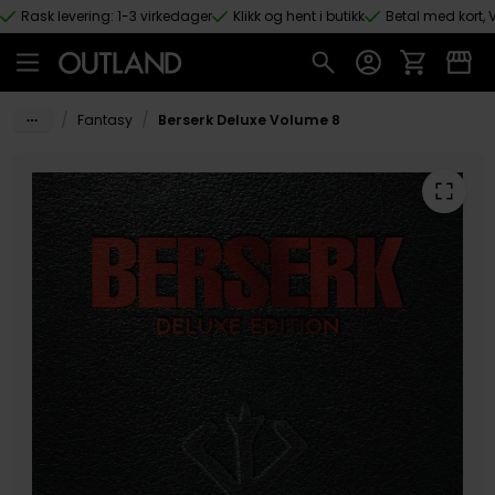
Rask levering: 1-3 virkedager
Klikk og hent i butikk
Betal med kort, V
Hopp til hovedinnhold
/
/
Fantasy
Berserk Deluxe Volume 8