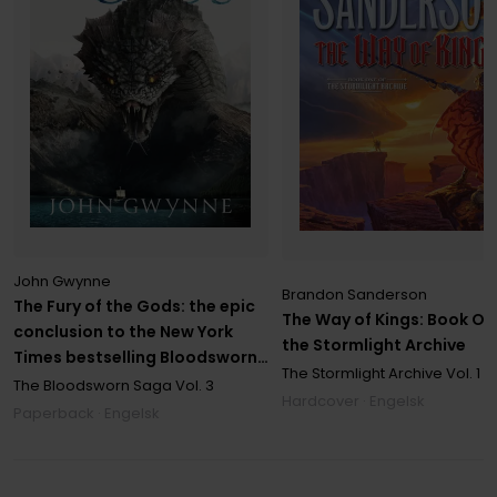
John Gwynne
Brandon Sanderson
The Fury of the Gods: the epic
The Way of Kings: Book On
conclusion to the New York
the Stormlight Archive
Times bestselling Bloodsworn
The Stormlight Archive
Vol. 1
saga
The Bloodsworn Saga
Vol. 3
Hardcover · Engelsk
Paperback · Engelsk