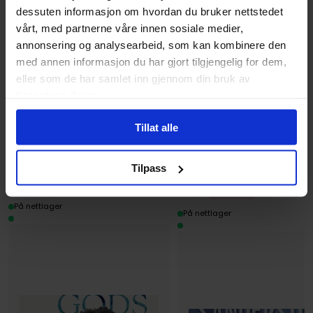
dessuten informasjon om hvordan du bruker nettstedet
Avansert Format
Hardcover
vårt, med partnerne våre innen sosiale medier,
Språk
Engelsk
annonsering og analysearbeid, som kan kombinere den
med annen informasjon du har gjort tilgjengelig for dem,
Utgave
01
eller som de har samlet inn gjennom din bruk av
Leverandørstatus
Tilgjengelig
tjenestene deres.
Tillat alle
Utvalgte produkter
199
449
00
00
Tilpass
179
,
10
Medlem
404
,
10
Medlem
På nettlager
På nettlager