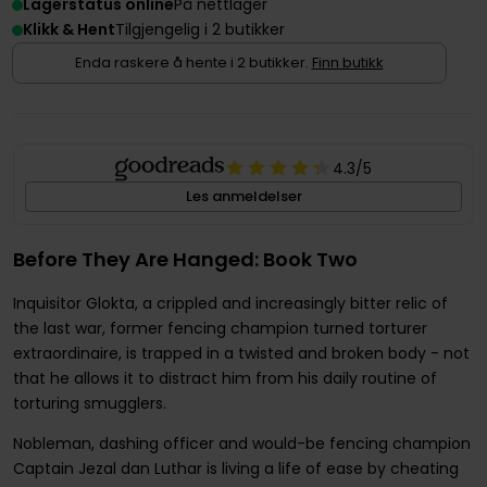
Lagerstatus online
På nettlager
Klikk & Hent
Tilgjengelig i 2 butikker
Enda raskere å hente i 2 butikker.
Finn butikk
4.3
/5
Les anmeldelser
Before They Are Hanged: Book Two
Inquisitor Glokta, a crippled and increasingly bitter relic of
the last war, former fencing champion turned torturer
extraordinaire, is trapped in a twisted and broken body - not
that he allows it to distract him from his daily routine of
torturing smugglers.
Nobleman, dashing officer and would-be fencing champion
Captain Jezal dan Luthar is living a life of ease by cheating