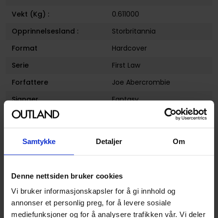
Vekt (Kg) :
0.611000
Opprinnelsesland :
Storbritannia
Format
Hardcover
Serie
First Law
Forfattere
Joe Abercrombie
Sjanger
Fantasy
Antall Sider
608
Utgiver
Gollancz
Samtykke
Detaljer
Om
Lanseringsdato
02.11.2017
(dd.mm.yyyy)
Denne nettsiden bruker cookies
Volum
2
Vi bruker informasjonskapsler for å gi innhold og
Subsjanger:
Action og Eventyr
og
Episk
annonser et personlig preg, for å levere sosiale
Aldersgruppe
Voksen
mediefunksjoner og for å analysere trafikken vår. Vi deler