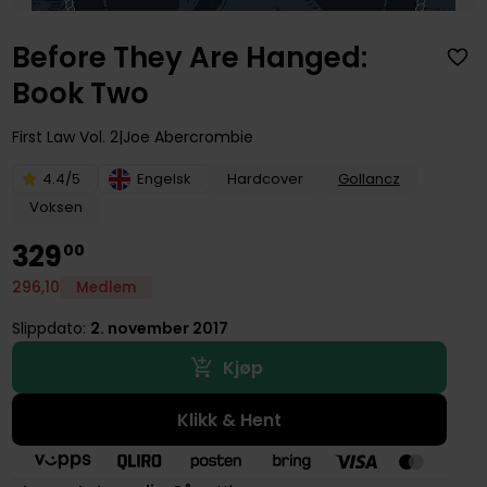
Before They Are Hanged:
Book Two
First Law
Vol. 2
Joe Abercrombie
4.4/5
Engelsk
Hardcover
Gollancz
Voksen
329
00
296
,
10
Medlem
Slippdato:
2. november 2017
Kjøp
Klikk & Hent