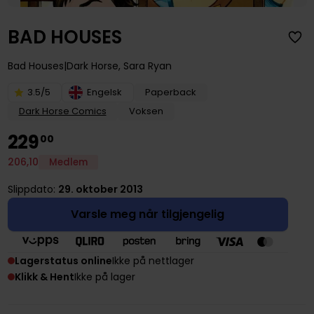
BAD HOUSES
Bad Houses
Dark Horse
,
Sara Ryan
3.5/5
Engelsk
Paperback
Dark Horse Comics
Voksen
229
00
206
,
10
Medlem
Slippdato:
29. oktober 2013
Varsle meg når tilgjengelig
Lagerstatus online
Ikke på nettlager
Klikk & Hent
Ikke på lager