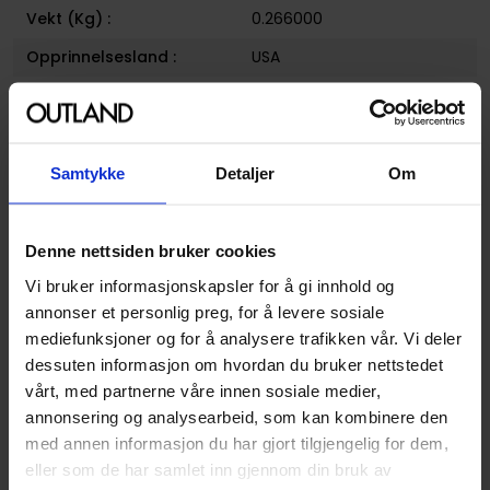
Vekt (Kg) :
0.266000
Opprinnelsesland :
USA
Format
Paperback
Serie
Bad Houses
Forfatter
Dark Horse
og
Sara Ryan
Samtykke
Detaljer
Om
Sjanger
Dokumentar og Fakta
og
Litterær
Denne nettsiden bruker cookies
Illustratør
Carla Speed McNeil
Vi bruker informasjonskapsler for å gi innhold og
Antall Sider
152
annonser et personlig preg, for å levere sosiale
mediefunksjoner og for å analysere trafikken vår. Vi deler
Publisher
Dark Horse Comics
dessuten informasjon om hvordan du bruker nettstedet
Lanseringsdato
29.10.2013
vårt, med partnerne våre innen sosiale medier,
(dd.mm.yyyy)
annonsering og analysearbeid, som kan kombinere den
med annen informasjon du har gjort tilgjengelig for dem,
Aldersgruppe
Voksen
eller som de har samlet inn gjennom din bruk av