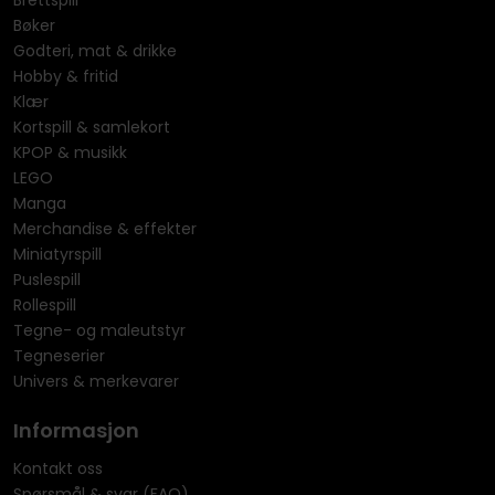
Brettspill
Bøker
Godteri, mat & drikke
Hobby & fritid
Klær
Kortspill & samlekort
KPOP & musikk
LEGO
Manga
Merchandise & effekter
Miniatyrspill
Puslespill
Rollespill
Tegne- og maleutstyr
Tegneserier
Univers & merkevarer
Informasjon
Kontakt oss
Spørsmål & svar (FAQ)