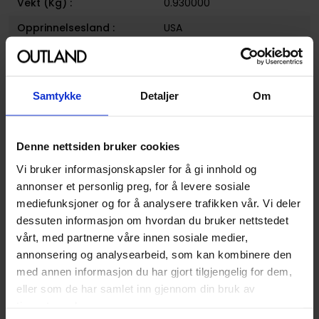
Vekt (Kg) :
0.930000
Opprinnelsesland :
USA
Format
Paperback
Serie
Transformers
Samtykke
Detaljer
Om
Forfattere
Chris Metzen
,
Flint Dille
og
Livio Ramondelli
Sjanger
Science-Fiction
Denne nettsiden bruker cookies
Illustratør
Livio Ramondelli
Vi bruker informasjonskapsler for å gi innhold og
annonser et personlig preg, for å levere sosiale
Antall Sider
336
mediefunksjoner og for å analysere trafikken vår. Vi deler
Utgiver
IDW Publishing
dessuten informasjon om hvordan du bruker nettstedet
vårt, med partnerne våre innen sosiale medier,
Lanseringsdato
23.01.2018
annonsering og analysearbeid, som kan kombinere den
(dd.mm.yyyy)
med annen informasjon du har gjort tilgjengelig for dem,
Aldersgruppe
Voksen
eller som de har samlet inn gjennom din bruk av
tjenestene deres.
Avansert Format
Paperback