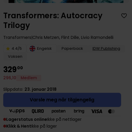
Transformers: Autocracy
Trilogy
Transformers
Chris Metzen
,
Flint Dille
,
Livio Ramondelli
4.4/5
Engelsk
Paperback
IDW Publishing
Voksen
329
00
296
,
10
Medlem
Slippdato:
23. januar 2018
Varsle meg når tilgjengelig
Lagerstatus online
Ikke på nettlager
Klikk & Hent
Ikke på lager