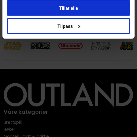
Språk
Engelsk
Tillat alle
Leverandørstatus
Nytt forlag
Tilpass
Våre kategorier
Brettspill
Bøker
Godteri, mat & drikke