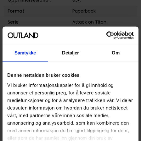
Opprinnelsesland :
USA
Format
Paperback
Serie
Attack on Titan
Forfattere
Hajime Isayama
Sjanger
Dystopi
,
Horror og Grøss
og
Science-Fiction
Samtykke
Detaljer
Om
Illustratør
Isayama Hajime
Antall Sider
200
Denne nettsiden bruker cookies
Utgiver
Kodansha Comics
Vi bruker informasjonskapsler for å gi innhold og
annonser et personlig preg, for å levere sosiale
Lanseringsdato
09.04.2019
mediefunksjoner og for å analysere trafikken vår. Vi deler
(dd.mm.yyyy)
dessuten informasjon om hvordan du bruker nettstedet
Volum
27
vårt, med partnerne våre innen sosiale medier,
annonsering og analysearbeid, som kan kombinere den
Aldersgruppe
Voksen
med annen informasjon du har gjort tilgjengelig for dem,
Illustrasjoner
1 Illustrations
eller som de har samlet inn gjennom din bruk av