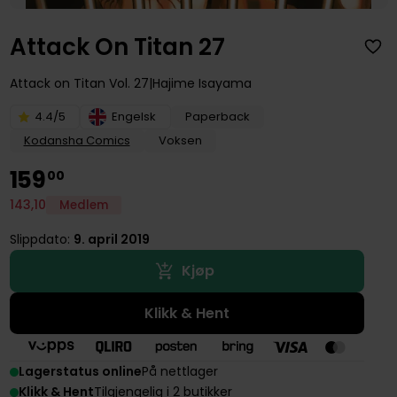
Attack On Titan 27
Attack on Titan
Vol. 27
Hajime Isayama
4.4/5
Engelsk
Paperback
Kodansha Comics
Voksen
159
00
143
,
10
Medlem
Slippdato:
9. april 2019
Kjøp
Klikk & Hent
Lagerstatus online
På nettlager
Klikk & Hent
Tilgjengelig i 2 butikker