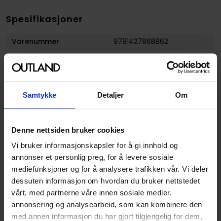
Spesifikasjoner
Varenummer
9781427868862
Weight
0.258000
Opprinnelsesland :
USA
Format
Paperback
Samtykke
Detaljer
Om
Serie
Assassin's creed dynasty
Forfattere
Xu Xianzhe
Denne nettsiden bruker cookies
Sjanger
Action og Eventyr
,
Historie
Vi bruker informasjonskapsler for å gi innhold og
og
Fantasy
annonser et personlig preg, for å levere sosiale
mediefunksjoner og for å analysere trafikken vår. Vi deler
Antall Sider
224
dessuten informasjon om hvordan du bruker nettstedet
Utgiver
Tokyopop
vårt, med partnerne våre innen sosiale medier,
annonsering og analysearbeid, som kan kombinere den
Lanseringsdato
19.04.2022
med annen informasjon du har gjort tilgjengelig for dem,
(dd.mm.yyyy)