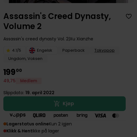
Assassin's Creed Dynasty,
Volume 2
Assassin's creed dynasty
Vol. 2
Xu Xianzhe
4.1/5
Engelsk
Paperback
Tokyopop
Ungdom, Voksen
199
00
49
,
75
Medlem
Slippdato:
19. april 2022
Kjøp
Lagerstatus online
Kun 2 igjen
Klikk & Hent
Ikke på lager