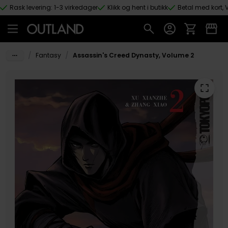
Rask levering: 1-3 virkedager
Klikk og hent i butikk
Betal med kort, V
Hopp til hovedinnhold
/
/
Fantasy
Assassin's Creed Dynasty, Volume 2