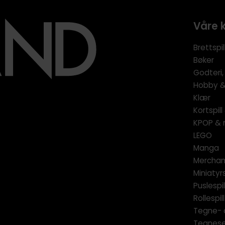
Våre 
Brettspil
Bøker
Godteri,
Hobby & 
Klær
Kortspil
KPOP & 
LEGO
Manga
Merchan
Miniatyrs
Puslespil
Rollespill
Tegne- 
Tegnese