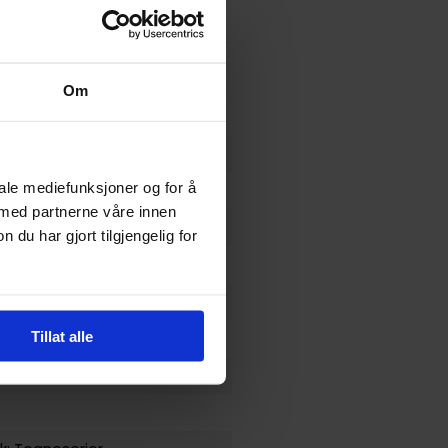
Om
iale mediefunksjoner og for å
 med partnerne våre innen
u har gjort tilgjengelig for
e Ørum
bøker
Tillat alle