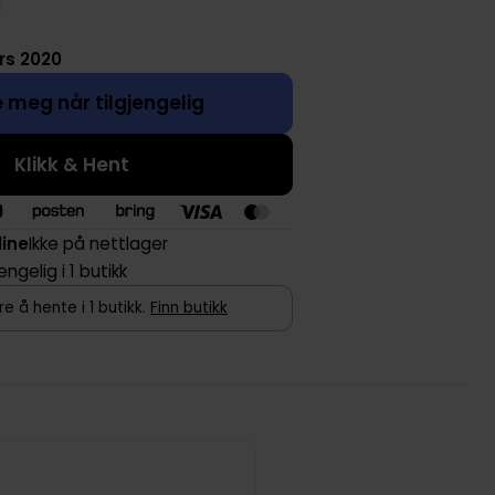
rs 2020
 meg når tilgjengelig
Klikk & Hent
line
Ikke på nettlager
jengelig i 1 butikk
e å hente i 1 butikk.
Finn butikk