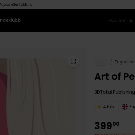
Vipps eller faktura
ndeklubb
/
Tegneseri
Art of P
3DTotal Publishin
4.6/5
En
399
00