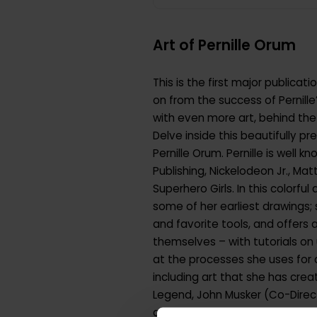
Art of Pernille Orum
This is the first major publicat
on from the success of Pernill
with even more art, behind the 
Delve inside this beautifully p
Pernille Orum. Pernille is well
Publishing, Nickelodeon Jr., M
Superhero Girls. In this colorfu
some of her earliest drawings;
and favorite tools, and offers
themselves – with tutorials on
at the processes she uses for 
including art that she has crea
Legend, John Musker (Co-Direct
animator or artist should reser