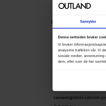
Spesifikasjoner
Samtykke
Varenummer
Denne nettsiden bruker coo
Vi bruker informasjonskapsler
Opprinnelsesland :
analysere trafikken vår. Vi 
Format
sosiale medier, annonsering 
dem, eller som de har samlet
Forfattere
Sjanger
Antall Sider
Utgiver
Lanseringsdato (dd.mm.yy