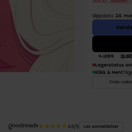
359
,
10
Medlem
Slippdato:
24. ma
Varsle
Lagerstatus on
Klikk & Hent
Tilg
Enda rasker
4.6
/5
Les anmeldelser