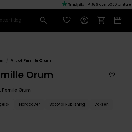
4,6/5
over 5000 omtaler
/
er
Art of Pernille Orum
ernille Orum
g
,
Pernille Ørum
gelsk
Hardcover
3dtotal Publishing
Voksen