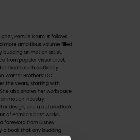
ner, Pernille Ørum. It follows
 a more ambitious volume filled
y budding animation artist.
ce from popular visual artist
for clients such as Disney
on Warner Brothers’ DC
er the years, starting with
. She also shares her workspace
 animation industry
er design, and a detailed look
 of Pernille’s best works,
d a foreword from Disney
ly a book that any budding