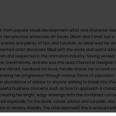
ion from popular visual development artist and character desig
e’s two previous showcase art books (Blush and Coral) but is
scenes and plenty of tips and tutorials. An ideal read for an
resented artist showcase filled with the works and useful advi
 known and respected in the animation industry, having worked 
attel, DreamWorks, and she was the Lead Character Designer 
l and vibrant, hardback art book, Pernille shares her artwork ov
 sharing her progression through various forms of education
 an abundance of advice to anyone wishing to break into the
 useful business concerns such as how to approach a charact
creating her bright, edgy drawings.With the combined content
ted especially for the book; career advice and tutorials; an
or of Moana, Aladdin, The Little Mermaid) this is undoubted
ve space on their bookshelf for.