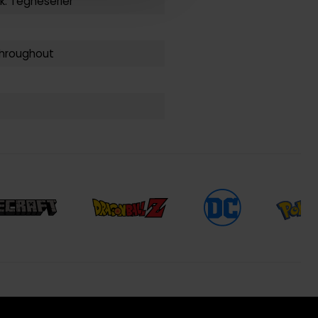
k: Tegneserier
throughout