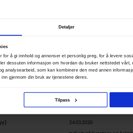
Detaljer
9781912843152
kies
 for å gi innhold og annonser et personlig preg, for å levere sos
Storbritannia
deler dessuten informasjon om hvordan du bruker nettstedet vårt,
Hardcover
og analysearbeid, som kan kombinere den med annen informasjon d
 inn gjennom din bruk av tjenestene deres.
3DTotal Publishing
og
Pernill
Art- og Kunstbøker
og
Tegne
Tilpass
152
3dtotal Publishing
yy)
24.03.2020