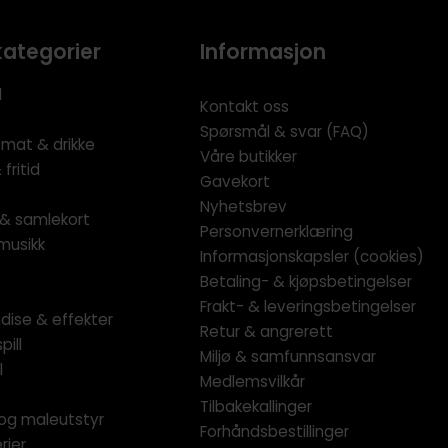
kategorier
Informasjon
l
Kontakt oss
Spørsmål & svar (FAQ)
 mat & drikke
Våre butikker
fritid
Gavekort
Nyhetsbrev
l & samlekort
Personvernerklæring
musikk
Informasjonskapsler (cookies)
Betaling- & kjøpsbetingelser
Frakt- & leveringsbetingelser
dise & effekter
Retur & angrerett
pill
Miljø & samfunnsansvar
l
Medlemsvilkår
Tilbakekallinger
og maleutstyr
Forhåndsbestillinger
rier