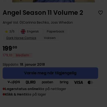
Angel Season 11 Volume 2
Angel
Vol. 0
Corinna Bechko
,
Joss Whedon
3/5
Engelsk
Paperback
Dark Horse Comics
Voksen
199
00
179
,
10
Medlem
Slippdato:
18. januar 2018
Varsle meg når tilgjengelig
Lagerstatus online
Ikke på nettlager
Klikk & Hent
Ikke på lager