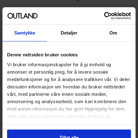
Forfattere
Corinna Bechko
og
Joss
Whedon
Sjanger
Horror og Grøss
,
Superhelt
Samtykke
Detaljer
Om
og
Fantasy
Antall Sider
104
Denne nettsiden bruker cookies
Utgiver
Dark Horse Comics
Vi bruker informasjonskapsler for å gi innhold og
Lanseringsdato
18.01.2018
annonser et personlig preg, for å levere sosiale
(dd.mm.yyyy)
mediefunksjoner og for å analysere trafikken vår. Vi deler
Volum
0
dessuten informasjon om hvordan du bruker nettstedet
vårt, med partnerne våre innen sosiale medier,
Aldersgruppe
Voksen
annonsering og analysearbeid, som kan kombinere den
Illustrasjoner
1 Illustrations
med annen informasjon du har gjort tilgjengelig for dem,
eller som de har samlet inn gjennom din bruk av
Avansert Format
Paperback
tjenestene deres.
Språk
Engelsk
Tillat alle