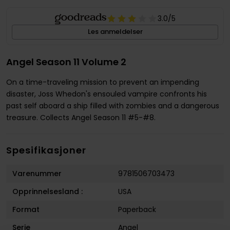
3.0
/5
Les anmeldelser
Angel Season 11 Volume 2
On a time-traveling mission to prevent an impending
disaster, Joss Whedon's ensouled vampire confronts his
past self aboard a ship filled with zombies and a dangerous
treasure. Collects Angel Season 11 #5-#8.
Spesifikasjoner
Varenummer
9781506703473
Opprinnelsesland :
USA
Format
Paperback
Serie
Angel