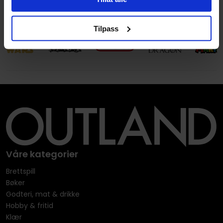
Leverandørstatus
Uvisst
Tilpass
Våre kategorier
Brettspill
Bøker
Godteri, mat & drikke
Hobby & fritid
Klær