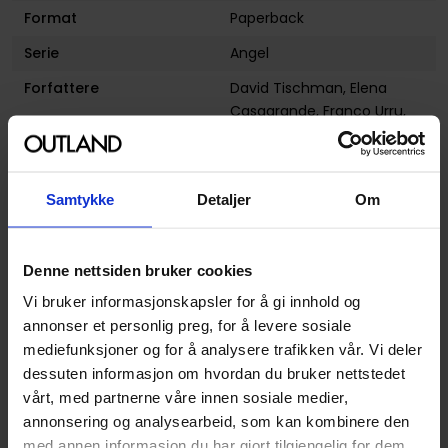
Format
Paperback
Serie
Angel
Forfattere
David Tischman
,
Elena
Casagrande
,
Franco Urru
,
Scott Tipton
og
Stephen
Mooney
Sjanger
Horror og Grøss
,
Samtykke
Detaljer
Om
Overnaturlig
og
Fantasy
Illustratør
Elena Casagrande,Stephen
Denne nettsiden bruker cookies
Mooney,Franco Urru,David
Messina
Vi bruker informasjonskapsler for å gi innhold og
annonser et personlig preg, for å levere sosiale
Antall Sider
442
mediefunksjoner og for å analysere trafikken vår. Vi deler
Utgiver
Dark Horse Comics
dessuten informasjon om hvordan du bruker nettstedet
vårt, med partnerne våre innen sosiale medier,
Lanseringsdato
02.08.2011
annonsering og analysearbeid, som kan kombinere den
(dd.mm.yyyy)
med annen informasjon du har gjort tilgjengelig for dem,