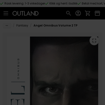
Rask levering: 1-3 virkedager
Klikk og hent i butikk
Betal med kort, V
Hopp til hovedinnhold
/
/
Fantasy
Angel Omnibus Volume 2 TP