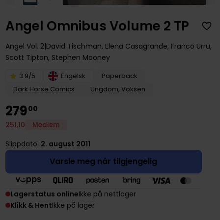
Angel Omnibus Volume 2 TP
Angel
Vol. 2
David Tischman
,
Elena Casagrande
,
Franco Urru
,
Scott Tipton
,
Stephen Mooney
3.9/5
Engelsk
Paperback
Dark Horse Comics
Ungdom, Voksen
279
00
251
,
10
Medlem
Slippdato:
2. august 2011
Varsle meg når tilgjengelig
Lagerstatus online
Ikke på nettlager
Klikk & Hent
Ikke på lager