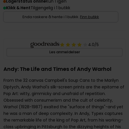
Lagerstatus online
Kun 1 igjen
Klikk & Hent
Tilgjengelig i 1 butikk
Enda raskere å hente i 1 butikk.
Finn butikk
4.0
/5
Les anmeldelser
Andy: The Life and Times of Andy Warhol
From the 32 canvas Campbell's Soup Cans to the Marilyn
Diptych, Andy Warhol's silk-screen prints are the epitome of
Pop Art: witty, gimmicky and unafraid of repetition.
Obsessed with consumerism and the cult of celebrity,
Warhol (1928-1987) exalted the "surface of things"-and yet
he was a man of deep complexity. In Andy, Typex captures
the remarkable life of the king of Pop Art, from his working-
class upbringing in Pittsburgh to the dizzying heights of his