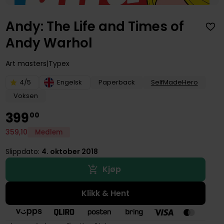
Andy: The Life and Times of
Andy Warhol
Art masters
Typex
4/5
Engelsk
Paperback
SelfMadeHero
Voksen
399
00
359
,
10
Medlem
Slippdato:
4. oktober 2018
Kjøp
Klikk & Hent