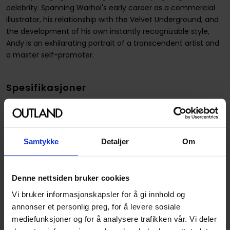
celebrity. Spanning Warhol's early career as a commercial
illustrator, his relationship with the Velvet Underground, and
the development of his own instantly recognizable style,
Andy is an exhilarating portrait of a transcendent artist and
a master self-promoter.
Spesifikasjoner
Varenummer
9781910593585
Vekt (Kg) :
1.610000
Samtykke
Detaljer
Om
Country of Manufacture
USA
Format
Paperback
Denne nettsiden bruker cookies
Serie
Art masters
Vi bruker informasjonskapsler for å gi innhold og
Forfattere
Typex
annonser et personlig preg, for å levere sosiale
Genre
Art- og Kunstbøker
,
Biografi
mediefunksjoner og for å analysere trafikken vår. Vi deler