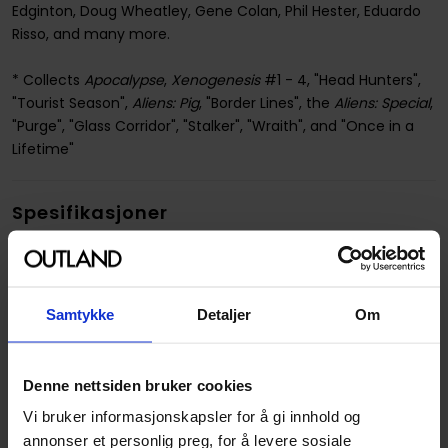
Edginton, Doug Wheatley, Gene Colan, Phil Hester, Eduardo
Risso, and many more.
* Collects
Apocalypse
,
Xenogenesis
#1 - 4, "Head Hunters",
"Tourist Season",
Aliens: Pig
, "Border Lines", the
Aliens: Special
,
"Purge", "Glass Corridor", "Stalker", "Wraith", and "Once in a
Lifetime"
Spesifikasjoner
Varenummer
9781595822147
Vekt (Kg) :
0.658000
Samtykke
Detaljer
Om
Opprinnelsesland :
USA
Format
Paperback
Denne nettsiden bruker cookies
Serie
Alien Omnibus
Vi bruker informasjonskapsler for å gi innhold og
Forfattere
Dark Horse
og
Mark Schultz
annonser et personlig preg, for å levere sosiale