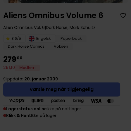
Aliens Omnibus Volume 6
Alien Omnibus
Vol. 6
Dark Horse
,
Mark Schultz
3.6/5
Engelsk
Paperback
Dark Horse Comics
Voksen
279
00
251
,
10
Medlem
Slippdato:
20. januar 2009
Varsle meg når tilgjengelig
Lagerstatus online
Ikke på nettlager
Klikk & Hent
Ikke på lager