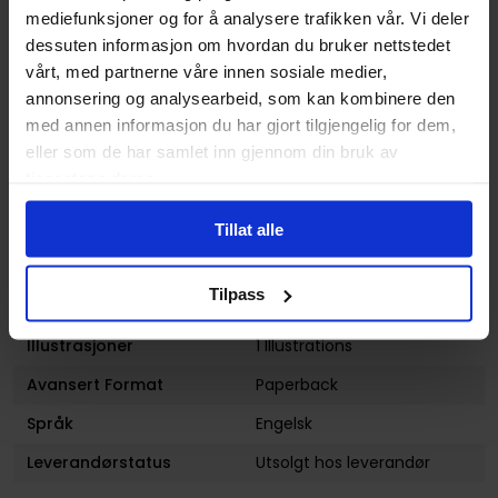
mediefunksjoner og for å analysere trafikken vår. Vi deler
Sjanger
Science-Fiction
dessuten informasjon om hvordan du bruker nettstedet
Illustratør
Doug Wheatley,Gene
vårt, med partnerne våre innen sosiale medier,
Colan,Eduardo Risso
annonsering og analysearbeid, som kan kombinere den
Antall Sider
376
med annen informasjon du har gjort tilgjengelig for dem,
eller som de har samlet inn gjennom din bruk av
Utgiver
Dark Horse Comics
tjenestene deres.
Lanseringsdato
20.01.2009
(dd.mm.yyyy)
Tillat alle
Volum
6
Tilpass
Aldersgruppe
Voksen
Illustrasjoner
1 Illustrations
Avansert Format
Paperback
Språk
Engelsk
Leverandørstatus
Utsolgt hos leverandør