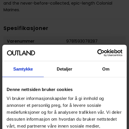
and the never-before-collected, epic-length Colonial
Marines.
Spesifikasjoner
Varenummer
9781593078287
Vekt (Kg) :
0.772000
Opprinnelsesland :
USA
Samtykke
Detaljer
Om
Format
Paperback
Serie
Alien Omnibus
Denne nettsiden bruker cookies
Forfattere
Dark Horse
Vi bruker informasjonskapsler for å gi innhold og
Sjanger
Horror og Grøss
og
annonser et personlig preg, for å levere sosiale
Science-Fiction
mediefunksjoner og for å analysere trafikken vår. Vi deler
Antall Sider
456
dessuten informasjon om hvordan du bruker nettstedet
vårt, med partnerne våre innen sosiale medier,
Utgiver
Dark Horse Comics