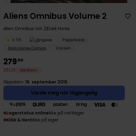
Aliens Omnibus Volume 2
Alien Omnibus
Vol. 2
Dark Horse
3.7/5
Engelsk
Paperback
Dark Horse Comics
Voksen
279
00
251
,
10
Medlem
Slippdato:
16. september 2016
Varsle meg når tilgjengelig
Lagerstatus online
Ikke på nettlager
Klikk & Hent
Ikke på lager