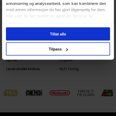
annonsering og analysearbeid, som kan kombinere den
Lanseringsdato
16.09.2016
med annen informasjon du har gjort tilgjengelig for dem,
(dd.mm.yyyy)
eller som de har samlet inn gjennom din bruk av
tjenestene deres.
Volum
2
Aldersgruppe
Voksen
Tillat alle
Illustrasjoner
1 Illustrations
Tilpass
Avansert Format
Paperback
Språk
Engelsk
Leverandørstatus
Nytt forlag