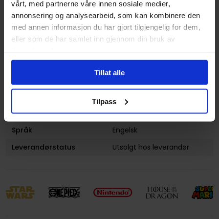
vårt, med partnerne våre innen sosiale medier,
annonsering og analysearbeid, som kan kombinere den
Utgiver
Dark Horse Comics
med annen informasjon du har gjort tilgjengelig for dem,
Lanseringsdato
24.07.2007
eller som de har samlet inn gjennom din bruk av
(dd.mm.yyyy)
tjenestene deres.
Volum
1
Tillat alle
Aldersgruppe
Voksen
Illustrasjoner
1 Illustrations
Tilpass
Avansert Format
Paperback
Språk
Engelsk
Leverandørstatus
Utsolgt hos leverandør