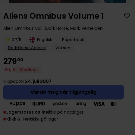
Aliens Omnibus Volume 1
Alien Omnibus
Vol. 1
Dark Horse
,
Mark Verheiden
3.7/5
Engelsk
Paperback
Dark Horse Comics
Voksen
279
00
251
,
10
Medlem
Slippdato:
24. juli 2007
Varsle meg når tilgjengelig
Lagerstatus online
Ikke på nettlager
Klikk & Hent
Ikke på lager