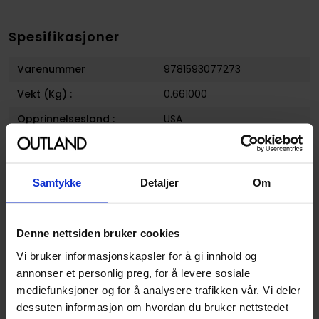
Spesifikasjoner
Varenummer
9781593077273
Vekt (Kg) :
0.661000
Opprinnelsesland :
USA
Format
Paperback
Serie
Alien Omnibus
Samtykke
Detaljer
Om
Forfattere
Dark Horse
og
Mark
Verheiden
Denne nettsiden bruker cookies
Sjanger
Science-Fiction
Vi bruker informasjonskapsler for å gi innhold og
Illustratør
Mark A. Nelson,Denis
annonser et personlig preg, for å levere sosiale
Beauvais,Sam Kieth,Paul
mediefunksjoner og for å analysere trafikken vår. Vi deler
Guinan,Tony Akins
dessuten informasjon om hvordan du bruker nettstedet
Antall Sider
384