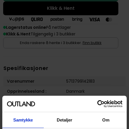
Klikk & Hent
Lagerstatus online
På nettlager
Klikk & Hent
Tilgjengelig i 3 butikker
Enda raskere å hente i 3 butikker.
Finn butikk
Spesifikasjoner
Varenummer
5713799142183
Opprinnelsesland :
Danmark
Format
Maling
Serie
Army Painter Warpaints Air
Samtykke
Detaljer
Om
Forfattere
The Army Painter