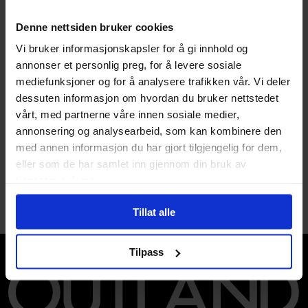
Utgiver
The Army Painter
Denne nettsiden bruker cookies
Lanseringsdato
26.03.2022
(dd.mm.yyyy)
Vi bruker informasjonskapsler for å gi innhold og
annonser et personlig preg, for å levere sosiale
Avansert Format
Maling Air
mediefunksjoner og for å analysere trafikken vår. Vi deler
Produsent
The Army Painter
dessuten informasjon om hvordan du bruker nettstedet
vårt, med partnerne våre innen sosiale medier,
Farge
Beige
og
Rosa
annonsering og analysearbeid, som kan kombinere den
med annen informasjon du har gjort tilgjengelig for dem,
eller som de har samlet inn gjennom din bruk av
tjenestene deres.
Tillat alle
Tilpass