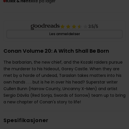
Klikk & Hent
Ikke på lager
3.5
/5
Les anmeldelser
Conan Volume 20: A Witch Shall Be Born
The barbarian, the new chief, and the Kozaki raiders pursue
the murderer to his hideout, Gorey Castle. When they are
met by a horde of undead, Taraslan takes matters into his
own hands . . . but is he in over his head? Superstar writer
Cullen Bunn (Harrow County, Uncanny X-Men) and artist
Sergio Dávila (Red Sonja, Swords of Sorrow) team up to bring
a new chapter of Conan's story to life!
Spesifikasjoner