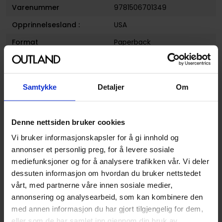
Varenummer
9781506701349
Opprinnelsesland :
USA
Format
Paperback
Serie
Conan: Dark Horse Comics
Forfattere
Brian Ching
,
Fred van Lente
Samtykke
Detaljer
Om
og
Jose Luis
Sjanger
Fantasy
Denne nettsiden bruker cookies
Illustratør
Brian Ching, Jose Luis
Vi bruker informasjonskapsler for å gi innhold og
Antall Sider
152
annonser et personlig preg, for å levere sosiale
Utgiver
Dark Horse Comics
mediefunksjoner og for å analysere trafikken vår. Vi deler
dessuten informasjon om hvordan du bruker nettstedet
Lanseringsdato
24.01.2017
vårt, med partnerne våre innen sosiale medier,
(dd.mm.yyyy)
annonsering og analysearbeid, som kan kombinere den
Volum
20
med annen informasjon du har gjort tilgjengelig for dem,
Aldersgruppe
Voksen
eller som de har samlet inn gjennom din bruk av