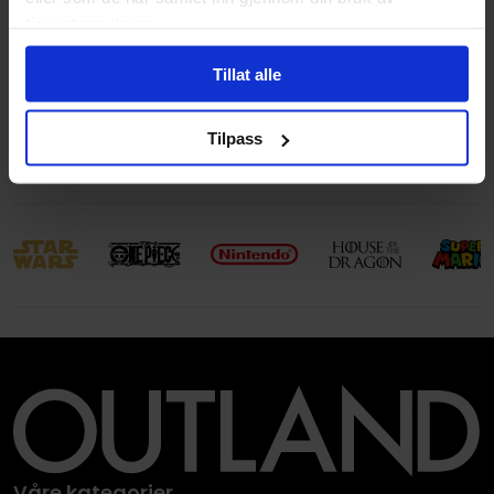
tjenestene deres.
Illustrasjoner
1 Illustrations
Tillat alle
Avansert Format
Paperback
Språk
Engelsk
Tilpass
Leverandørstatus
Utsolgt hos leverandør
Våre kategorier