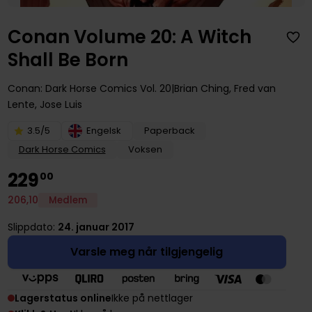
Conan Volume 20: A Witch
Shall Be Born
Conan: Dark Horse Comics
Vol. 20
Brian Ching
,
Fred van
Lente
,
Jose Luis
3.5/5
Engelsk
Paperback
Dark Horse Comics
Voksen
229
00
206
,
10
Medlem
Slippdato:
24. januar 2017
Varsle meg når tilgjengelig
Lagerstatus online
Ikke på nettlager