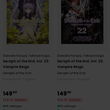
Daisuke Furuya
,
Takaya Kagami
,
Yamato Yamamoto
Daisuke Furuya
,
Takaya Kagami
,
Seraph of the End, Vol. 23:
Seraph of the End, Vol. 22:
Vampire Reign
Vampire Reign
Seraph of the End
Seraph of the End
Paperback · Engelsk
Paperback · Engelsk
149
149
00
00
134
,
10
134
,
10
Medlem
Medlem
På nettlager
På nettlager