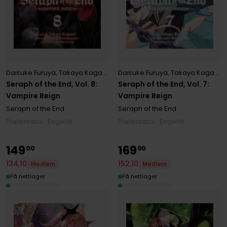
Daisuke Furuya
,
Takaya Kagami
,
Yamato Yamamoto
Daisuke Furuya
,
Takaya Kagami
,
Seraph of the End, Vol. 8:
Seraph of the End, Vol. 7:
Vampire Reign
Vampire Reign
Seraph of the End
Seraph of the End
Paperback · Engelsk
Paperback · Engelsk
149
169
00
00
134
,
10
152
,
10
Medlem
Medlem
På nettlager
På nettlager