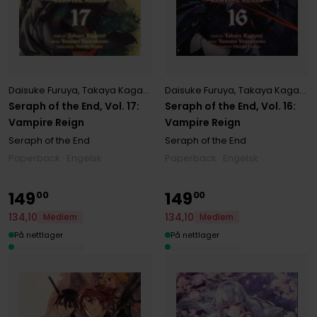
Daisuke Furuya
,
Takaya Kagami
,
Yamato Yamamoto
Daisuke Furuya
,
Takaya Kagami
,
Seraph of the End, Vol. 17:
Seraph of the End, Vol. 16:
Vampire Reign
Vampire Reign
Seraph of the End
Seraph of the End
Paperback · Engelsk
Paperback · Engelsk
149
149
00
00
134
,
10
134
,
10
Medlem
Medlem
På nettlager
På nettlager