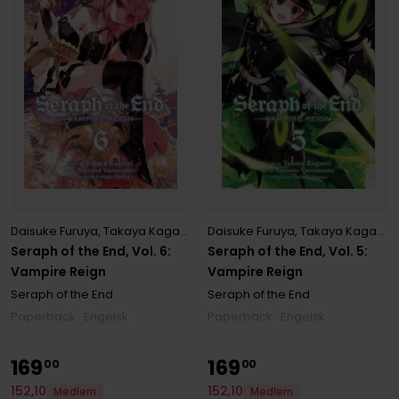
Daisuke Furuya
,
Takaya Kagami
,
Yamato Yamamoto
Daisuke Furuya
,
Takaya Kagami
,
Seraph of the End, Vol. 6:
Seraph of the End, Vol. 5:
Vampire Reign
Vampire Reign
Seraph of the End
Seraph of the End
Paperback · Engelsk
Paperback · Engelsk
169
169
00
00
152
,
10
152
,
10
Medlem
Medlem