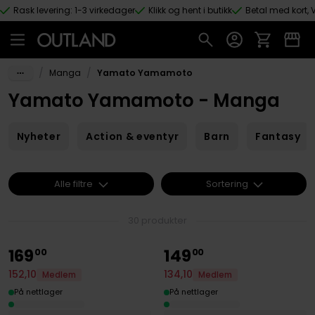
Rask levering: 1-3 virkedager
Klikk og hent i butikk
Betal med kort, V
Hopp til hovedinnhold
/
/
Manga
Yamato Yamamoto
Yamato Yamamoto - Manga
Nyheter
Action & eventyr
Barn
Fantasy
Alle filtre
Sortering
30 produkter
169
149
00
00
152
,
10
134
,
10
Medlem
Medlem
På nettlager
På nettlager