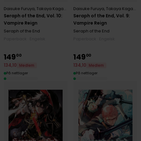
Daisuke Furuya
,
Takaya Kagami
,
Yamato Yamamoto
Daisuke Furuya
,
Takaya Kagami
,
Seraph of the End, Vol. 10:
Seraph of the End, Vol. 9:
Vampire Reign
Vampire Reign
Seraph of the End
Seraph of the End
Paperback · Engelsk
Paperback · Engelsk
149
149
00
00
134
,
10
134
,
10
Medlem
Medlem
På nettlager
På nettlager