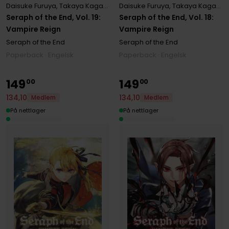
Daisuke Furuya
,
Takaya Kagami
,
Yamato Yamamoto
Daisuke Furuya
,
Takaya Kagami
,
Seraph of the End, Vol. 19:
Seraph of the End, Vol. 18:
Vampire Reign
Vampire Reign
Seraph of the End
Seraph of the End
Paperback · Engelsk
Paperback · Engelsk
149
149
00
00
134
,
10
134
,
10
Medlem
Medlem
På nettlager
På nettlager