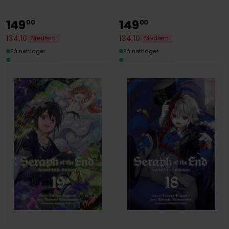
149
149
00
00
134
,
10
134
,
10
Medlem
Medlem
På nettlager
På nettlager