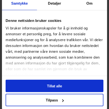
Samtykke
Detaljer
Om
Denne nettsiden bruker cookies
Vi bruker informasjonskapsler for å gi innhold og
annonser et personlig preg, for å levere sosiale
mediefunksjoner og for å analysere trafikken vår. Vi deler
dessuten informasjon om hvordan du bruker nettstedet
vårt, med partnerne våre innen sosiale medier,
annonsering og analysearbeid, som kan kombinere den
med annen informasjon du har gjort tilgjengelig for dem,
eller som de har samlet inn gjennom din bruk av
tjenestene deres.
Tillat alle
Daisuke Furuya
,
Takaya Kagami
,
Yamato Yamamoto
Daisuke Furuya
,
Takaya Kagami
,
Seraph of the End, Vol. 13:
Seraph of the End, Vol. 11:
Vampire Reign
Vampire Reign
Tilpass
Seraph of the End
Seraph of the End