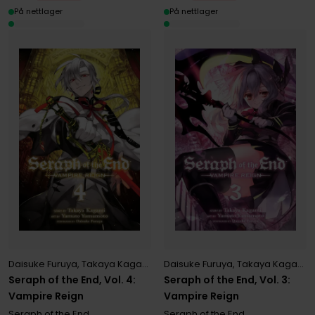
På nettlager
På nettlager
Daisuke Furuya
,
Takaya Kagami
,
Yamato Yamamoto
Daisuke Furuya
,
Takaya Kagami
,
Seraph of the End, Vol. 4:
Seraph of the End, Vol. 3:
Vampire Reign
Vampire Reign
Seraph of the End
Seraph of the End