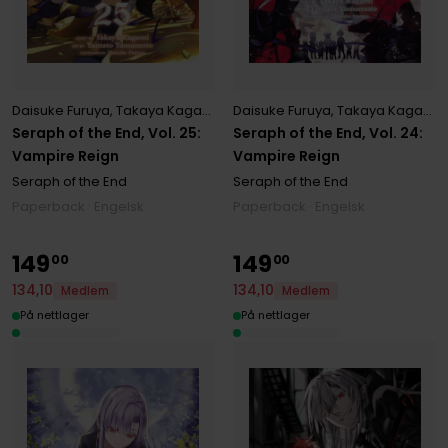
Daisuke Furuya
,
Takaya Kagami
,
Yamato Yamamoto
Daisuke Furuya
,
Takaya Kagami
,
Seraph of the End, Vol. 25:
Seraph of the End, Vol. 24:
Vampire Reign
Vampire Reign
Seraph of the End
Seraph of the End
Paperback · Engelsk
Paperback · Engelsk
149
149
00
00
134
,
10
134
,
10
Medlem
Medlem
På nettlager
På nettlager