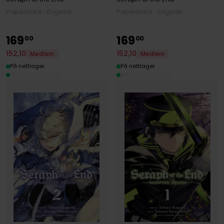
Paperback · Engelsk
Paperback · Engelsk
169
169
00
00
152
,
10
152
,
10
Medlem
Medlem
På nettlager
På nettlager