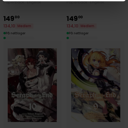
Paperback · Engelsk
Paperback · Engelsk
149
149
00
00
134
,
10
134
,
10
Medlem
Medlem
På nettlager
På nettlager