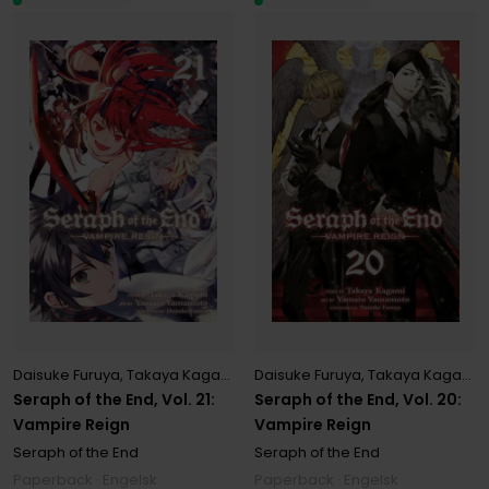
Daisuke Furuya
,
Takaya Kagami
,
Yamato Yamamoto
Daisuke Furuya
,
Takaya Kagami
,
Seraph of the End, Vol. 21:
Seraph of the End, Vol. 20:
Vampire Reign
Vampire Reign
Seraph of the End
Seraph of the End
Paperback · Engelsk
Paperback · Engelsk