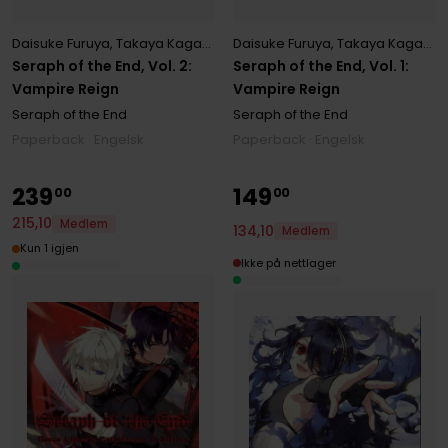
Daisuke Furuya
,
Takaya Kagami
,
Yamato Yamamoto
Daisuke Furuya
,
Takaya Kagami
,
Seraph of the End, Vol. 2:
Seraph of the End, Vol. 1:
Vampire Reign
Vampire Reign
Seraph of the End
Seraph of the End
Paperback · Engelsk
Paperback · Engelsk
239
149
00
00
215
,
10
Medlem
134
,
10
Medlem
Kun 1 igjen
Ikke på nettlager