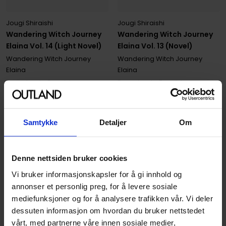
Jougi Shiraishi
Jougi Shiraishi
Wandering Witch Journey
Wandering Witch Journey
Elaina Vol. 13 (Novel)
Elaina Vol. 14 (Light Novel)
Wandering Witch Journey
Wandering Witch Journey
Elaina
Elaina
Paperback · Engelsk
Paperback · Engelsk
199
199
00
00
Samtykke
Detaljer
Om
179
,
10
179
,
10
Medlem
Medlem
Ikke på nettlager
Ikke på nettlager
Denne nettsiden bruker cookies
Vi bruker informasjonskapsler for å gi innhold og
annonser et personlig preg, for å levere sosiale
mediefunksjoner og for å analysere trafikken vår. Vi deler
dessuten informasjon om hvordan du bruker nettstedet
vårt, med partnerne våre innen sosiale medier,