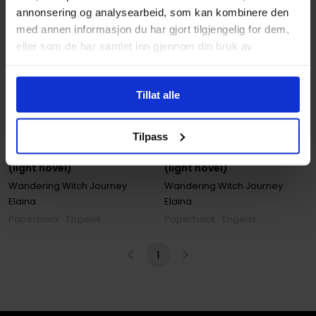
annonsering og analysearbeid, som kan kombinere den
med annen informasjon du har gjort tilgjengelig for dem,
eller som de har samlet inn gjennom din bruk av
tjenestene deres.
Tillat alle
Azure
,
Jougi Shiraishi
Azure
,
Jougi Shiraishi
Wandering Witch: The
Wandering Witch: The
Tilpass
Journey of Elaina, Vol. 11
Journey of Elaina, Vol. 10
(light novel)
(light novel)
Wandering Witch Journey
Wandering Witch Journey
Elaina
Elaina
Paperback · Engelsk
Paperback · Engelsk
1