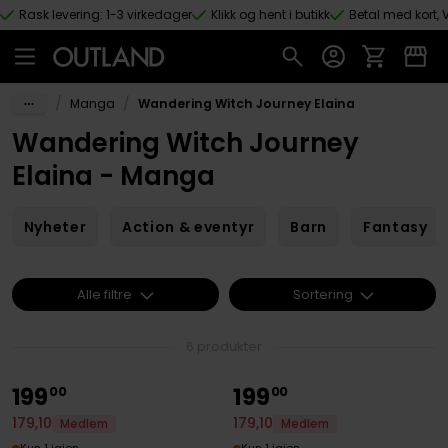
Rask levering: 1-3 virkedager
Klikk og hent i butikk
Betal med kort, V
Hopp til hovedinnhold
/
/
Manga
Wandering Witch Journey Elaina
Wandering Witch Journey
Elaina - Manga
Nyheter
Action & eventyr
Barn
Fantasy
Alle filtre
Sortering
6 produkter
199
199
00
00
179
,
10
179
,
10
Medlem
Medlem