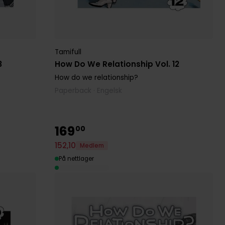
Tamifull
3
How Do We Relationship Vol. 12
How do we relationship?
Paperback · Engelsk
169
00
152
,
10
Medlem
På nettlager