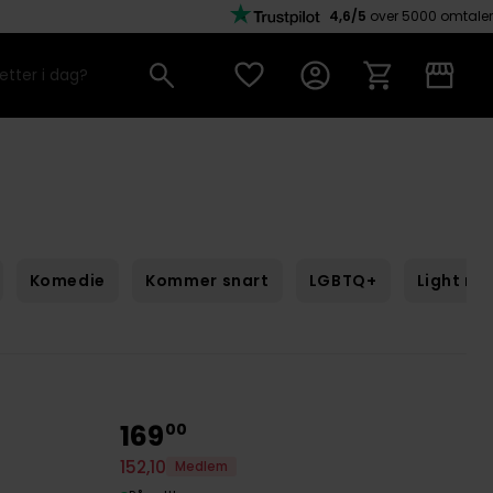
4,6/5
over 5000 omtaler
Komedie
Kommer snart
LGBTQ+
Light no
169
00
152
,
10
Medlem