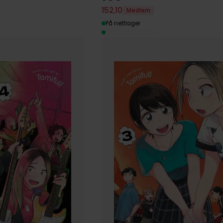
152
,
10
Medlem
På nettlager