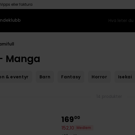
Vipps eller faktura
ndeklubb
amifull
 - Manga
on & eventyr
Barn
Fantasy
Horror
Isekai
14 produkter
169
00
152
,
10
Medlem