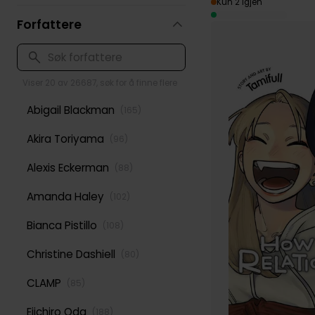
Kun 2 igjen
Forfattere
Viser 20 av 26687, søk for å finne flere
Abigail Blackman
(
165
)
Akira Toriyama
(
96
)
Alexis Eckerman
(
88
)
Amanda Haley
(
102
)
Bianca Pistillo
(
108
)
Christine Dashiell
(
80
)
CLAMP
(
85
)
Eiichiro Oda
(
188
)