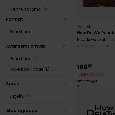
Hajime Isayama
(
86
)
Format
Hidenori Kusaka
(
105
)
Tamifull
Hiro Mashima
(
169
)
Paperback
(
14
)
How Do We Relatio
How do we relationsh
Ko Ransom
(
81
)
Avansert Format
Paperback · Engelsk
Leighann Harvey
(
82
)
Paperback
(
9
)
Lys Blakeslee
(
116
)
169
00
Paperback: Trade (L)
(
5
)
Masashi Kishimoto
(
139
)
152
,
10
Medlem
På nettlager
Phil Christie
Språk
(
102
)
Reki Kawahara
(
118
)
Engelsk
(
14
)
Rochelle Gancio
(
87
)
Aldersgruppe
Rumiko Takahashi
(
108
)