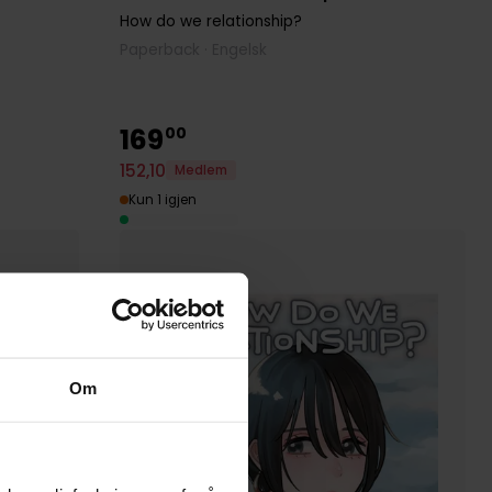
How do we relationship?
Paperback · Engelsk
169
00
152
,
10
Medlem
Kun 1 igjen
Om