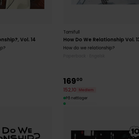
Tamifull
nship?, Vol. 14
How Do We Relationship Vol. 1
ip?
How do we relationship?
Paperback · Engelsk
169
00
152
,
10
Medlem
På nettlager