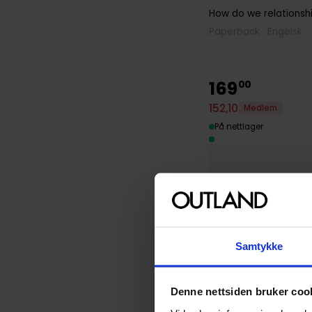
How do we relationsh
Paperback · Engelsk
169
00
152
,
10
Medlem
På nettlager
Samtykke
Denne nettsiden bruker coo