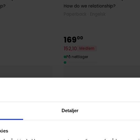
ip?
How do we relationship?
Paperback · Engelsk
169
00
152
,
10
Medlem
På nettlager
Detaljer
kies