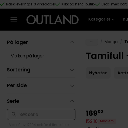
Rask levering: 1-3 virkedager
Klikk og hent i butikk
Betal med kort, 
Hopp til hovedinnhold
Kategorier
Ku
På lager
/
/
Manga
T
Tamifull
Vis kun på lager
Sortering
Nyheter
Acti
Per side
Serie
169
00
152
,
10
Medlem
Viser 0 av 17294, søk for å finne flere