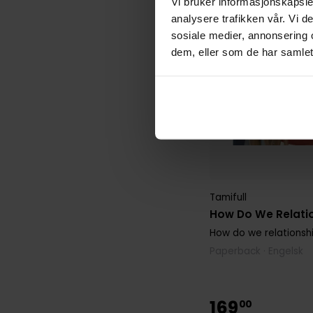
Vi bruker informasjonskapsler
analysere trafikken vår. Vi 
sosiale medier, annonsering 
dem, eller som de har samlet
Tamifull
How Do We Relatio
How do we relationsh
Paperback · Engelsk
169
00