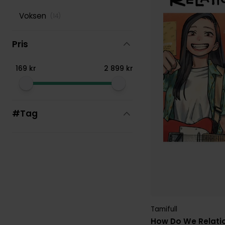
Voksen
(
14
)
Taylor Engel
(
109
)
Pris
169
kr
2
899
kr
#Tag
Tamifull
How Do We Relation