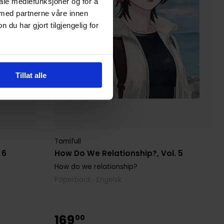
iale mediefunksjoner og for å
 med partnerne våre innen
u har gjort tilgjengelig for
Tillat alle
Tamifull
 6
How Do We Relationship?, Vol. 5
How do we relationship?
Paperback · Engelsk
169
00