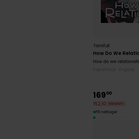
Tamifull
How Do We Relatio
How do we relationsh
Paperback · Engelsk
169
00
152
,
10
Medlem
På nettlager