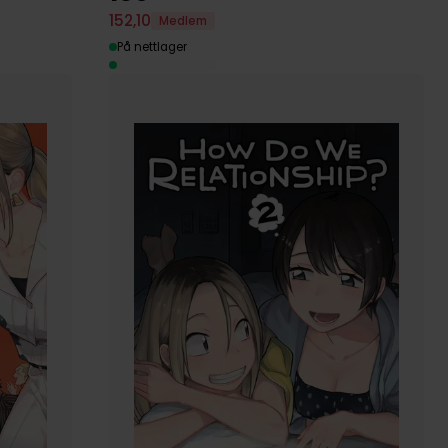
152
,
10
Medlem
På nettlager