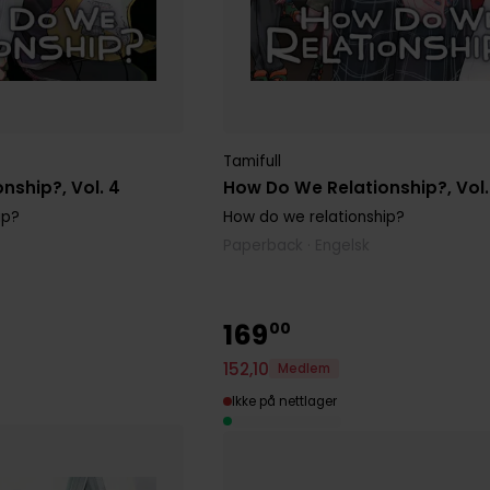
Tamifull
nship?, Vol. 4
How Do We Relationship?, Vol.
ip?
How do we relationship?
Paperback · Engelsk
169
00
152
,
10
Medlem
Ikke på nettlager