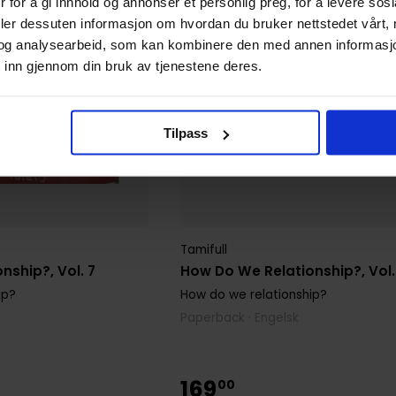
 for å gi innhold og annonser et personlig preg, for å levere sos
deler dessuten informasjon om hvordan du bruker nettstedet vårt,
og analysearbeid, som kan kombinere den med annen informasjon d
 inn gjennom din bruk av tjenestene deres.
Tilpass
Tamifull
nship?, Vol. 7
How Do We Relationship?, Vol.
ip?
How do we relationship?
Paperback · Engelsk
169
00