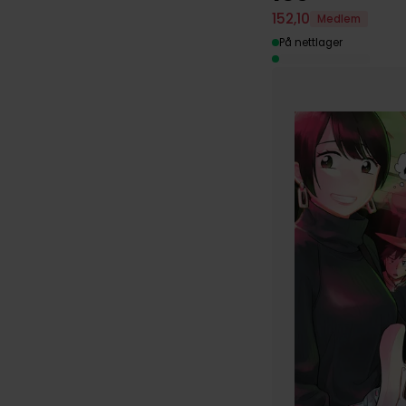
152
,
10
Medlem
På nettlager