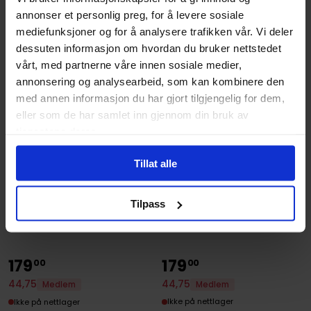
annonser et personlig preg, for å levere sosiale
mediefunksjoner og for å analysere trafikken vår. Vi deler
dessuten informasjon om hvordan du bruker nettstedet
vårt, med partnerne våre innen sosiale medier,
annonsering og analysearbeid, som kan kombinere den
med annen informasjon du har gjort tilgjengelig for dem,
eller som de har samlet inn gjennom din bruk av
tjenestene deres.
Tillat alle
Jun Mochizuki
Jun Mochizuki
PandoraHearts, Vol. 14
PandoraHearts, Vol. 10
Tilpass
Pandora Hearts
Pandora Hearts
Paperback · Engelsk
Paperback · Engelsk
179
179
00
00
44
,
75
44
,
75
Medlem
Medlem
Ikke på nettlager
Ikke på nettlager