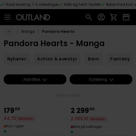
Rask levering: 1-3 virkedager
Klikk og hent i butikk
Betal med kort, V
Hopp til hovedinnhold
/
/
Manga
Pandora Hearts
Pandora Hearts - Manga
Nyheter
Action & eventyr
Barn
Fantasy
Alle filtre
Sortering
14 produkter
179
2
299
00
00
44
,
75
2
069
,
10
Medlem
Medlem
Kun 1 igjen
Ikke på nettlager