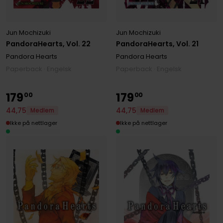
Jun Mochizuki
Jun Mochizuki
PandoraHearts, Vol. 22
PandoraHearts, Vol. 21
Pandora Hearts
Pandora Hearts
Paperback · Engelsk
Paperback · Engelsk
179
179
00
00
44
,
75
44
,
75
Medlem
Medlem
Ikke på nettlager
Ikke på nettlager