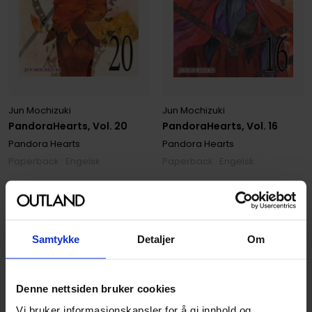
Jun Mochizuki
Jun Mochizuki
PandoraHearts, Vol. 20
PandoraHearts, Vol. 16
Pandora Hearts
Pandora Hearts
Paperback · Engelsk
Paperback · Engelsk
179
179
00
00
44
,
75
44
,
75
Medlem
Medlem
Ikke på nettlager
Ikke på nettlager
Samtykke
Detaljer
Om
Denne nettsiden bruker cookies
Vi bruker informasjonskapsler for å gi innhold og