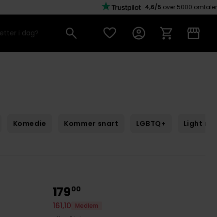
4,6/5
over 5000 omtaler
Komedie
Kommer snart
LGBTQ+
Light no
179
00
161
,
10
Medlem