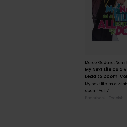
Marco Godano
,
Nami 
My Next Life as a V
Lead to Doom! Vol
My next life as a villa
doom!
Vol. 7
Paperback · Engelsk