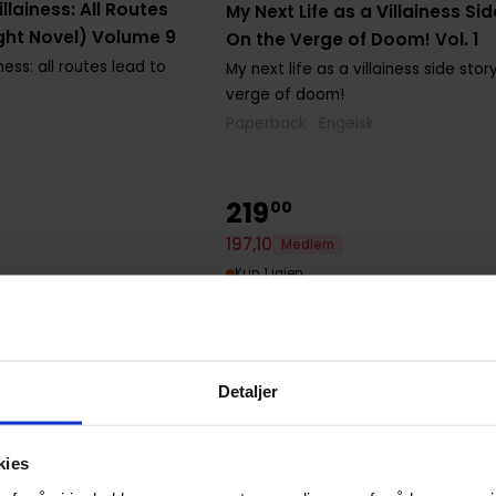
illainess: All Routes
My Next Life as a Villainess Sid
ght Novel) Volume 9
On the Verge of Doom! Vol. 1
iness: all routes lead to
My next life as a villainess side stor
verge of doom!
Paperback · Engelsk
219
00
197
,
10
Medlem
Kun 1 igjen
Detaljer
kies