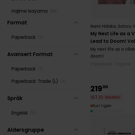
Hajime Isayama
(
86
)
Format
Hidenori Kusaka
(
105
)
Nami Hidaka
,
Satoru 
My Next Life as a V
Hiro Mashima
(
169
)
Paperback
(
11
)
Lead to Doom! Vol
Ko Ransom
(
81
)
My next life as a villa
Avansert Format
doom!
Leighann Harvey
(
82
)
Paperback · Engelsk
Paperback
(
7
)
Lys Blakeslee
(
116
)
Paperback: Trade (L)
(
4
)
Masashi Kishimoto
(
139
)
219
00
197
,
10
Phil Christie
Språk
Medlem
(
102
)
Kun 1 igjen
Reki Kawahara
(
118
)
Engelsk
(
11
)
Rochelle Gancio
(
87
)
Aldersgruppe
Rumiko Takahashi
(
108
)