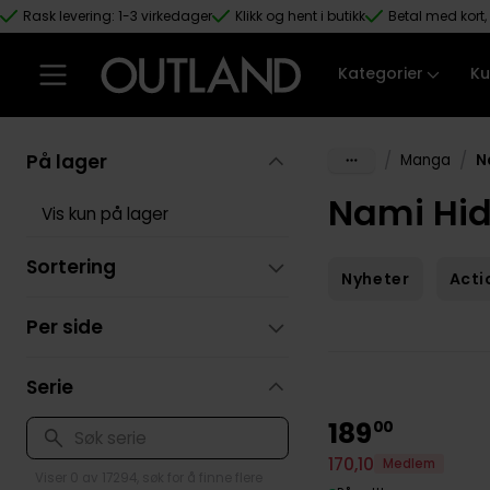
Rask levering: 1-3 virkedager
Klikk og hent i butikk
Betal med kort, 
Hopp til hovedinnhold
Kategorier
Ku
På lager
/
/
Manga
N
Nami Hi
Vis kun på lager
Sortering
Nyheter
Acti
Per side
Serie
189
00
170
,
10
Medlem
Viser 0 av 17294, søk for å finne flere