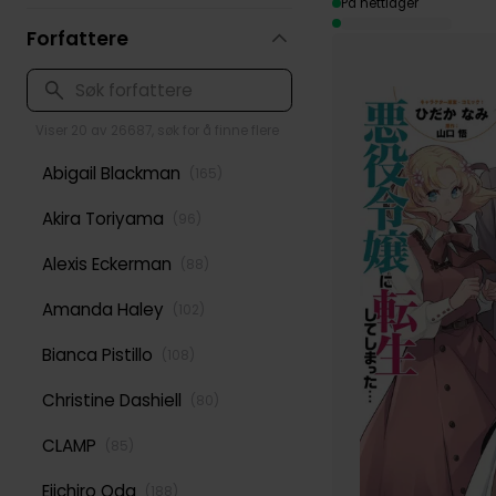
På nettlager
Forfattere
Viser 20 av 26687, søk for å finne flere
Abigail Blackman
(
165
)
Akira Toriyama
(
96
)
Alexis Eckerman
(
88
)
Amanda Haley
(
102
)
Bianca Pistillo
(
108
)
Christine Dashiell
(
80
)
CLAMP
(
85
)
Eiichiro Oda
(
188
)