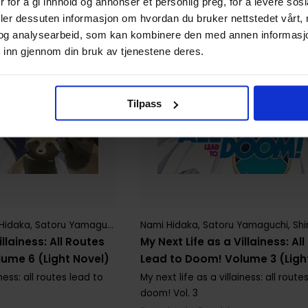
 for å gi innhold og annonser et personlig preg, for å levere sos
deler dessuten informasjon om hvordan du bruker nettstedet vårt,
og analysearbeid, som kan kombinere den med annen informasjon d
 inn gjennom din bruk av tjenestene deres.
Tilpass
Hidaka
,
Satoru Yamaguchi
Nami Hidaka
,
Satoru Yamaguchi
,
Shi
illainess: All Routes
My Next Life as a Villainess: Al
ume 6 (Light Novel)
Lead to Doom! Volume 3 (Ligh
iness: all routes lead to
My next life as a villainess: all route
doom!
Vol. 3