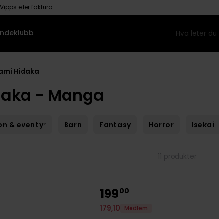
Vipps eller faktura
ndeklubb
ami Hidaka
daka - Manga
on & eventyr
Barn
Fantasy
Horror
Isekai
11 produkter
199
00
179
,
10
Medlem