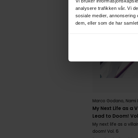
Vi bruker informasjonskapsler
analysere trafikken vår. Vi 
sosiale medier, annonsering 
dem, eller som de har samlet
Marco Godano
,
Nami 
My Next Life as a V
Lead to Doom! Vol
My next life as a villa
doom!
Vol. 6