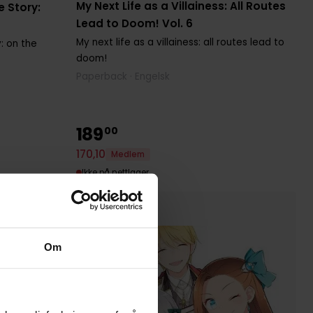
My Next Life as a Villainess: All Routes
e Story:
Lead to Doom! Vol. 6
My next life as a villainess: all routes lead to
y: on the
doom!
Paperback · Engelsk
189
00
170
,
10
Medlem
Ikke på nettlager
Om