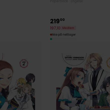
Paperback · Engelsk
219
00
197
,
10
Medlem
Ikke på nettlager