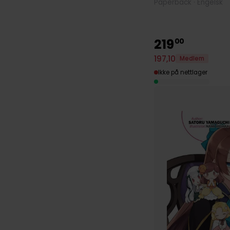
Paperback · Engelsk
219
00
197
,
10
Medlem
Ikke på nettlager