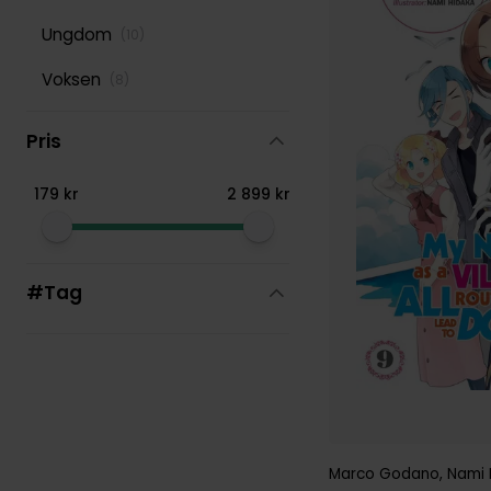
Ungdom
(
10
)
Taylor Engel
(
109
)
Voksen
(
8
)
Pris
179
kr
2
899
kr
#Tag
Marco Godano
,
Nami 