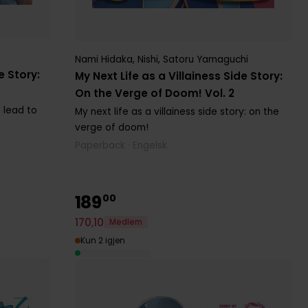
Nami Hidaka
,
Nishi
,
Satoru Yamaguchi
e Story:
My Next Life as a Villainess Side Story:
On the Verge of Doom! Vol. 2
s lead to
My next life as a villainess side story: on the
verge of doom!
Paperback · Engelsk
189
00
170
,
10
Medlem
Kun 2 igjen