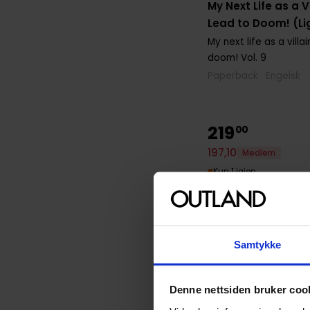
My Next Life as a V
Lead to Doom! (Li
My next life as a villa
doom!
Vol. 9
Paperback · Engelsk
219
00
197
,
10
Medlem
Kun 1 igjen
Samtykke
Denne nettsiden bruker coo