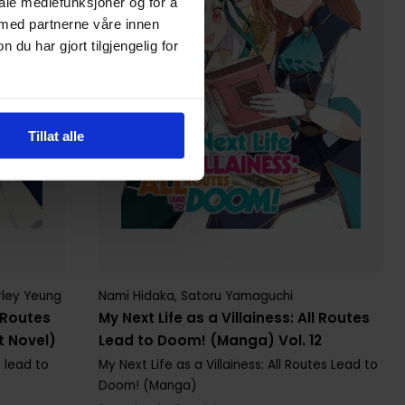
iale mediefunksjoner og for å
 med partnerne våre innen
u har gjort tilgjengelig for
Tillat alle
rley Yeung
Nami Hidaka
,
Satoru Yamaguchi
l Routes
My Next Life as a Villainess: All Routes
t Novel)
Lead to Doom! (Manga) Vol. 12
s lead to
My Next Life as a Villainess: All Routes Lead to
Doom! (Manga)