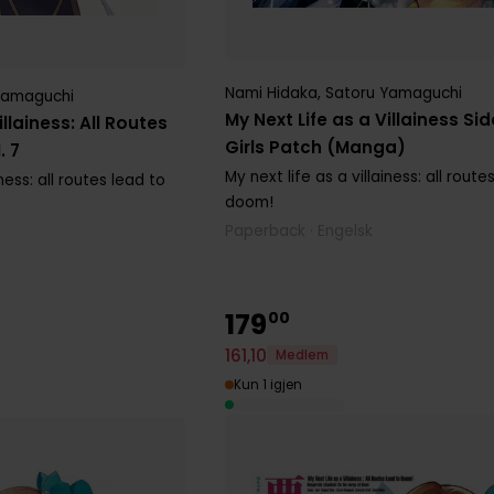
Nami Hidaka
,
Satoru Yamaguchi
Yamaguchi
My Next Life as a Villainess Sid
illainess: All Routes
Girls Patch (Manga)
. 7
My next life as a villainess: all route
iness: all routes lead to
doom!
Paperback · Engelsk
179
00
161
,
10
Medlem
Kun 1 igjen