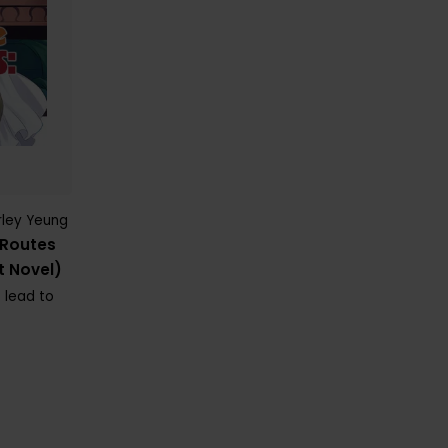
rley Yeung
l Routes
t Novel)
s lead to