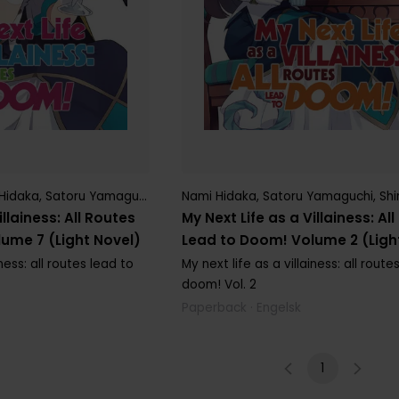
Hidaka
,
Satoru Yamaguchi
Nami Hidaka
,
Satoru Yamaguchi
,
Shi
illainess: All Routes
My Next Life as a Villainess: Al
ume 7 (Light Novel)
Lead to Doom! Volume 2 (Ligh
iness: all routes lead to
My next life as a villainess: all route
doom!
Vol. 2
Paperback · Engelsk
1