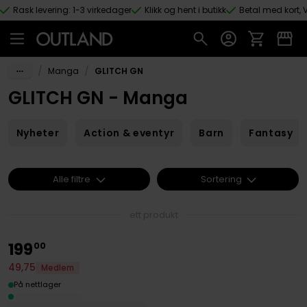
Rask levering: 1-3 virkedager
Klikk og hent i butikk
Betal med kort, V
Hopp til hovedinnhold
/
/
Manga
GLITCH GN
GLITCH GN - Manga
Nyheter
Action & eventyr
Barn
Fantasy
Alle filtre
Sortering
ett produkt
199
00
49
,
75
Medlem
På nettlager