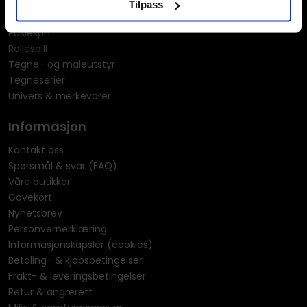
Merchandise & effekter
Tilpass
Miniatyrspill
Puslespill
Rollespill
Tegne- og maleutstyr
Tegneserier
Univers & merkevarer
Informasjon
Kontakt oss
Spørsmål & svar (FAQ)
Våre butikker
Gavekort
Nyhetsbrev
Personvernerklæring
Informasjonskapsler (cookies)
Betaling- & kjøpsbetingelser
Frakt- & leveringsbetingelser
Retur & angrerett