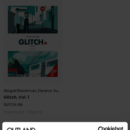
Abigail Blackman
,
Eleanor Summers
,
Shima Shinya
Glitch, Vol. 1
GLITCH GN
Paperback · Engelsk
1