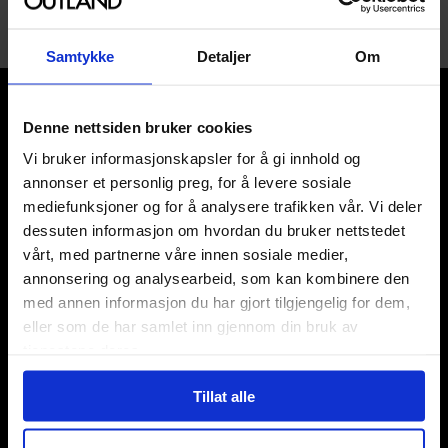
Samtykke
Detaljer
Om
Denne nettsiden bruker cookies
Vi bruker informasjonskapsler for å gi innhold og
annonser et personlig preg, for å levere sosiale
Våre kategorier
mediefunksjoner og for å analysere trafikken vår. Vi deler
dessuten informasjon om hvordan du bruker nettstedet
Brettspill
vårt, med partnerne våre innen sosiale medier,
Bøker
annonsering og analysearbeid, som kan kombinere den
Godteri, mat & drikke
med annen informasjon du har gjort tilgjengelig for dem,
Hobby & fritid
eller som de har samlet inn gjennom din bruk av
Klær
tjenestene deres.
Kortspill & samlekort
KPOP & musikk
Tillat alle
LEGO
Manga