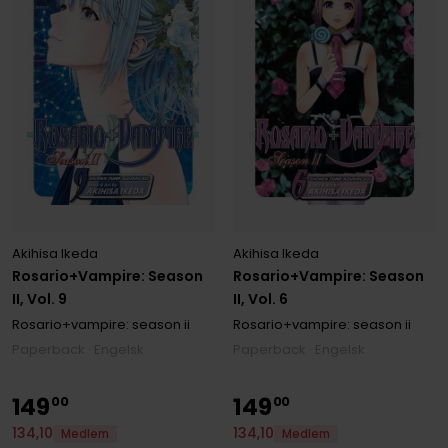
Akihisa Ikeda
Akihisa Ikeda
Rosario+Vampire: Season
Rosario+Vampire: Season
II, Vol. 6
II, Vol. 9
Rosario+vampire: season ii
Rosario+vampire: season ii
Paperback · Engelsk
Paperback · Engelsk
149
149
00
00
134
,
10
134
,
10
Medlem
Medlem