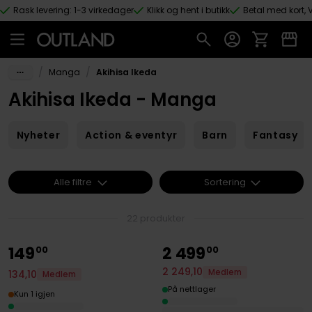
Rask levering: 1-3 virkedager
Klikk og hent i butikk
Betal med kort, V
Hopp til hovedinnhold
/
/
Manga
Akihisa Ikeda
Akihisa Ikeda - Manga
Nyheter
Action & eventyr
Barn
Fantasy
Alle filtre
Sortering
22 produkter
149
2
499
00
00
2
249
,
10
Medlem
134
,
10
Medlem
På nettlager
Kun 1 igjen