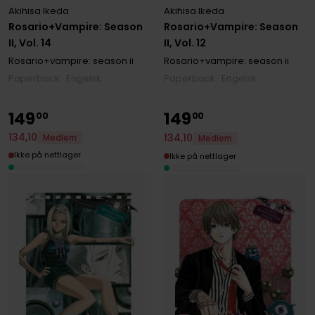
Akihisa Ikeda
Akihisa Ikeda
Rosario+Vampire: Season
Rosario+Vampire: Season
II, Vol. 14
II, Vol. 12
Rosario+vampire: season ii
Rosario+vampire: season ii
Paperback · Engelsk
Paperback · Engelsk
149
149
00
00
134
,
10
134
,
10
Medlem
Medlem
Ikke på nettlager
Ikke på nettlager