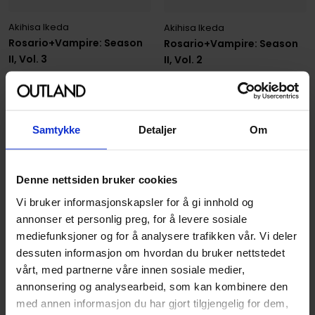
Akihisa Ikeda
Akihisa Ikeda
Rosario+Vampire: Season
Rosario+Vampire: Season
II, Vol. 3
II, Vol. 2
Rosario+vampire: season ii
Rosario+vampire: season ii
Paperback · Engelsk
Paperback · Engelsk
Samtykke
Detaljer
Om
149
149
00
00
134
,
10
Medlem
134
,
10
Medlem
Ikke på nettlager
Ikke på nettlager
Denne nettsiden bruker cookies
Vi bruker informasjonskapsler for å gi innhold og
annonser et personlig preg, for å levere sosiale
mediefunksjoner og for å analysere trafikken vår. Vi deler
dessuten informasjon om hvordan du bruker nettstedet
vårt, med partnerne våre innen sosiale medier,
annonsering og analysearbeid, som kan kombinere den
med annen informasjon du har gjort tilgjengelig for dem,