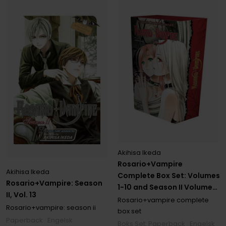
Akihisa Ikeda
Rosario+Vampire
Akihisa Ikeda
Complete Box Set: Volumes
Rosario+Vampire: Season
1-10 and Season II Volumes
II, Vol. 13
1-14 with Premium
Rosario+vampire complete
Rosario+vampire: season ii
box set
Paperback · Engelsk
Boks Set: Paperback · Engelsk