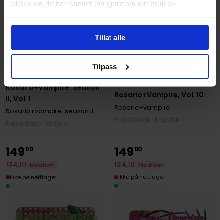
eller som de har samlet inn gjennom din bruk av
tjenestene deres.
Tillat alle
Tilpass
Akihisa Ikeda
Akihisa Ikeda
Rosario+Vampire: Season
Rosario+Vampire, Vol. 10
II, Vol. 1
Rosario+vampire
Rosario+vampire: season ii
Paperback · Engelsk
Paperback · Engelsk
149
149
00
00
134
,
10
134
,
10
Medlem
Medlem
Ikke på nettlager
Ikke på nettlager