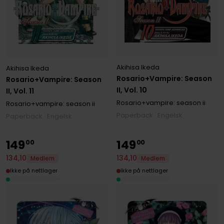
Akihisa Ikeda
Akihisa Ikeda
Rosario+Vampire: Season
Rosario+Vampire: Season
II, Vol. 10
II, Vol. 11
Rosario+vampire: season ii
Rosario+vampire: season ii
Paperback · Engelsk
Paperback · Engelsk
149
149
00
00
134
,
10
134
,
10
Medlem
Medlem
Ikke på nettlager
Ikke på nettlager