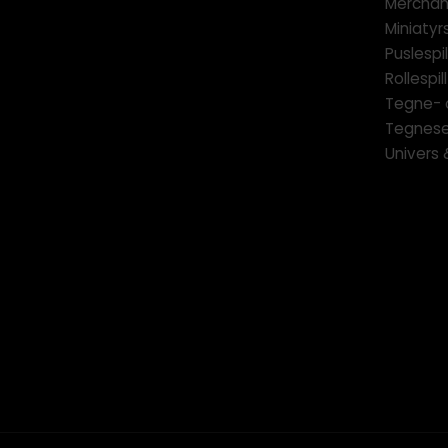
Merchan
Miniatyrs
Puslespil
Rollespill
Tegne- 
Tegnese
Univers