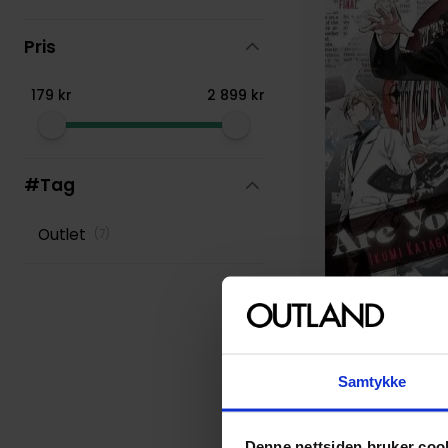
Taylor Engel
(
108
)
Pris
179
kr
2
899
kr
#Tag
Outlet
(
7
)
Samtykke
Ai Ninomiya
,
Ikumi Kat
Are You Alice?, Vol.
Denne nettsiden bruker coo