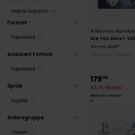
Hajime Isayama
(
86
)
Format
Hidenori Kusaka
(
103
)
Ai Ninomiya
,
Ikumi Kat
Hiro Mashima
(
170
)
Paperback
(
7
)
Are You Alice?, Vol.
Are you alice?
Ko Ransom
(
80
)
Avansert Format
Paperback · Engelsk
Leighann Harvey
(
80
)
Paperback
(
7
)
Lys Blakeslee
(
117
)
179
00
Masashi Kishimoto
Språk
(
139
)
44
,
75
Medlem
Ikke på nettlager
Phil Christie
(
102
)
Engelsk
(
7
)
Reki Kawahara
(
118
)
Aldersgruppe
Rochelle Gancio
(
86
)
Voksen
(
7
)
Rumiko Takahashi
(
107
)