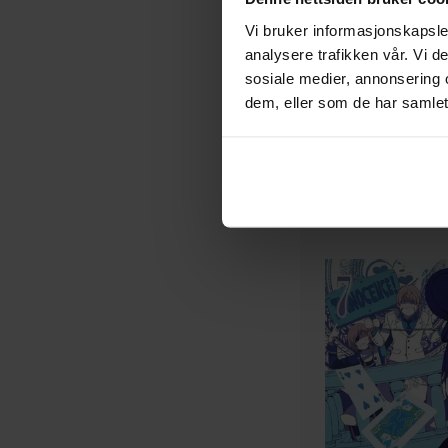
Are you alice?
Vi bruker informasjonskapsler
Paperback · Engelsk
analysere trafikken vår. Vi 
sosiale medier, annonsering 
dem, eller som de har samlet
179
00
44
,
75
Medlem
Ikke på nettlager