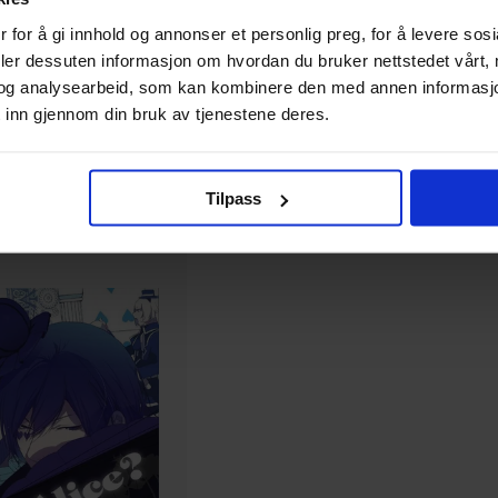
Are you alice?
 for å gi innhold og annonser et personlig preg, for å levere sos
Paperback · Engelsk
deler dessuten informasjon om hvordan du bruker nettstedet vårt,
og analysearbeid, som kan kombinere den med annen informasjon d
 inn gjennom din bruk av tjenestene deres.
Tilpass