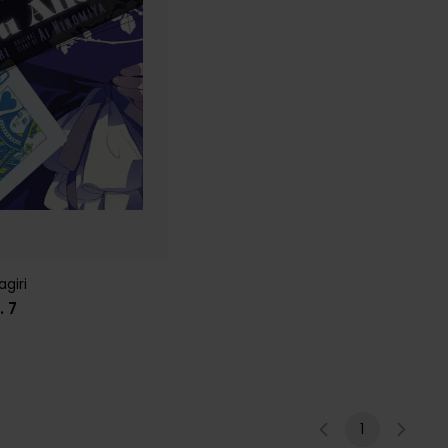
agiri
. 7
1