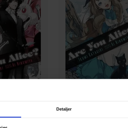
Detaljer
agiri
Ai Ninomiya
,
Ikumi Katagiri
 12
Are You Alice?, Vol. 10
kies