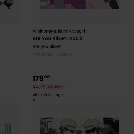
Ai Ninomiya
,
Ikumi Katagiri
Are You Alice?, Vol. 3
Are you alice?
Paperback · Engelsk
179
00
44
,
75
Medlem
Ikke på nettlager