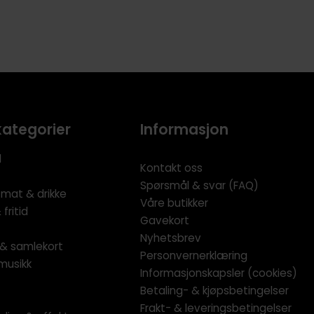
kategorier
Informasjon
l
Kontakt oss
Spørsmål & svar (FAQ)
 mat & drikke
Våre butikker
fritid
Gavekort
Nyhetsbrev
l & samlekort
Personvernerklæring
musikk
Informasjonskapsler (cookies)
Betaling- & kjøpsbetingelser
Frakt- & leveringsbetingelser