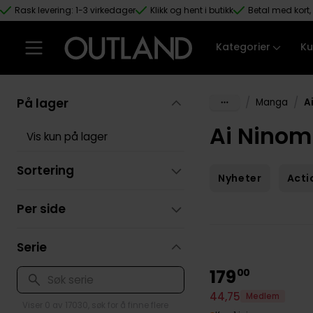
Rask levering: 1-3 virkedager
Klikk og hent i butikk
Betal med kort, 
Hopp til hovedinnhold
Kategorier
Ku
På lager
/
/
Manga
A
Ai Ninom
Vis kun på lager
Sortering
Nyheter
Acti
Per side
Serie
179
00
44
,
75
Medlem
Viser 0 av 17030, søk for å finne flere