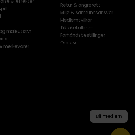
dise & effekter
Retur & angrerett
pill
Miljø & samfunnsansvar
l
Medlemsvilkår
Tilbakekallinger
og maleutstyr
Forhåndsbestillinger
rier
Om oss
 & merkevarer
Bli medlem