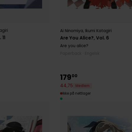
agiri
Ai Ninomiya
,
Ikumi Katagiri
 11
Are You Alice?, Vol. 6
Are you alice?
Paperback · Engelsk
179
00
44
,
75
Medlem
Ikke på nettlager