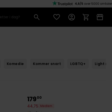
4,6/5
over 5000 omtaler
Komedie
Kommer snart
LGBTQ+
Light no
179
00
44
,
75
Medlem