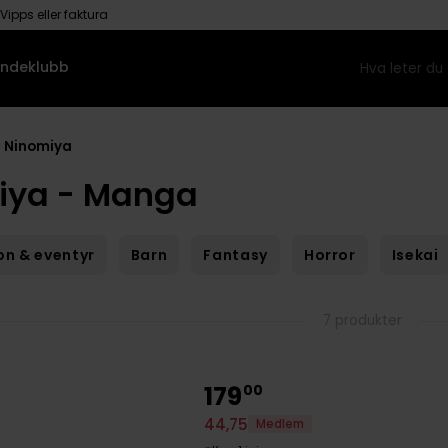
Vipps eller faktura
ndeklubb
i Ninomiya
iya - Manga
on & eventyr
Barn
Fantasy
Horror
Isekai
7 produkter
179
00
44
,
75
Medlem