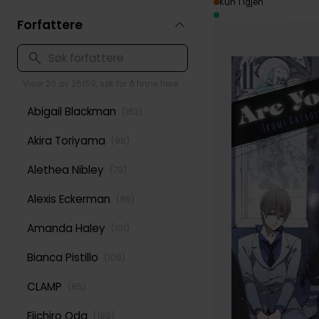
Kun 1 igjen
Forfattere
Viser 20 av 26159, søk for å finne flere
Abigail Blackman
(
162
)
Akira Toriyama
(
96
)
Alethea Nibley
(
79
)
Alexis Eckerman
(
86
)
Amanda Haley
(
101
)
Bianca Pistillo
(
108
)
CLAMP
(
85
)
Eiichiro Oda
(
188
)