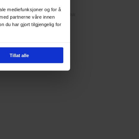
Are you alice?
iale mediefunksjoner og for å
Paperback · Engelsk
 med partnerne våre innen
u har gjort tilgjengelig for
Tillat alle