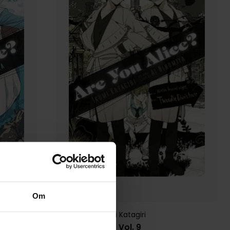
Om
Ai Ninomiya
,
Ikumi Katagiri
Are You Alice?, Vol. 9