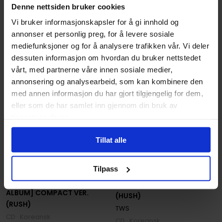
Denne nettsiden bruker cookies
209
209
00
00
Vi bruker informasjonskapsler for å gi innhold og
På nettlager
På nettlager
annonser et personlig preg, for å levere sosiale
mediefunksjoner og for å analysere trafikken vår. Vi deler
dessuten informasjon om hvordan du bruker nettstedet
vårt, med partnerne våre innen sosiale medier,
annonsering og analysearbeid, som kan kombinere den
med annen informasjon du har gjort tilgjengelig for dem,
eller som de har samlet inn gjennom din bruk av
tjenestene deres.
Tillat alle
Pledis Ent.
Tilpass
Pledis Ent.
NO TRAGEDY' [5TH MINI
NO TRAGEDY' [5TH MINI
ALBUM] COMPACT VER.
ALBUM] COMPACT VER.
(HUSH)
(RUSH)
TWS
CD · Koreansk
CD · Koreansk