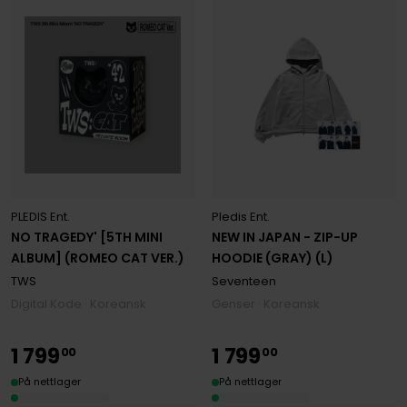
PLEDIS Ent.
Pledis Ent.
NO TRAGEDY' [5TH MINI
NEW IN JAPAN - ZIP-UP
ALBUM] (ROMEO CAT VER.)
HOODIE (GRAY) (L)
TWS
Seventeen
Digital Kode · Koreansk
Genser · Koreansk
1
799
1
799
00
00
På nettlager
På nettlager