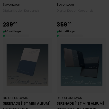
Seventeen
Seventeen
Digital Kode · Koreansk
Digital Kode · Koreansk
239
359
00
00
På nettlager
På nettlager
DK X SEUNGWAN
DK X SEUNGWAN
SERENADE [1ST MINI ALBUM]
SERENADE [1ST MINI ALBUM]
COMPACT VER.
RANDOM PHOTOBOOK