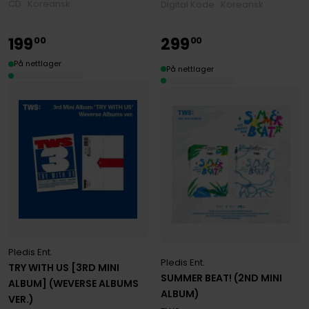
CD · Koreansk
Digital Kode · Koreansk
199
299
00
00
På nettlager
På nettlager
Pledis Ent.
Pledis Ent.
TRY WITH US [3RD MINI
SUMMER BEAT! (2ND MINI
ALBUM] (WEVERSE ALBUMS
ALBUM)
VER.)