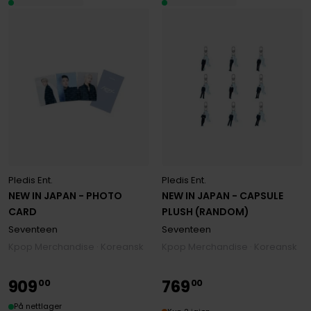
Pledis Ent.
Pledis Ent.
NEW IN JAPAN - PHOTO
NEW IN JAPAN - CAPSULE
CARD
PLUSH (RANDOM)
Seventeen
Seventeen
Kpop Merchandise · Koreansk
Kpop Merchandise · Koreansk
909
769
00
00
På nettlager