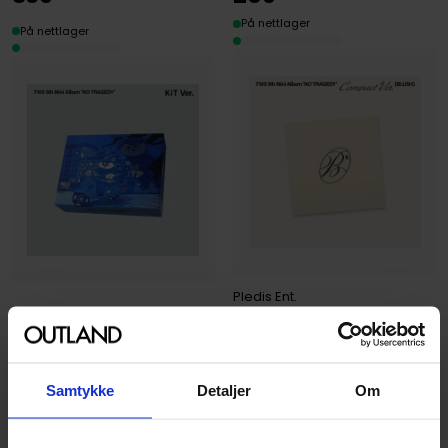
På nettlager
På nettlager
Pledis Ent.
Pledis Ent.
NO TRAGEDY' [5TH MINI
NO TRAGEDY' [5TH MINI
ALBUM] COMPACT VER.
ALBUM] KIT VER.
(BLUSH)
TWS
TWS
Samtykke
Detaljer
Om
Digital Kode · Koreansk
CD · Koreansk