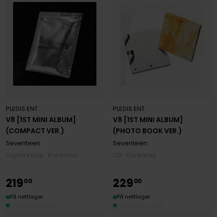
PLEDIS ENT.
PLEDIS ENT.
V8 [1ST MINI ALBUM]
V8 [1ST MINI ALBUM]
(COMPACT VER.)
(PHOTO BOOK VER.)
Seventeen
Seventeen
Digital Kode · Koreansk
CD · Koreansk
219
229
00
00
På nettlager
På nettlager