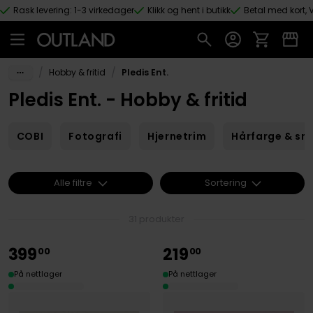
Rask levering: 1-3 virkedager
Klikk og hent i butikk
Betal med kort, V
Hopp til hovedinnhold
/
/
Hobby & fritid
Pledis Ent.
Pledis Ent. - Hobby & fritid
COBI
Fotografi
Hjernetrim
Hårfarge & sm
Alle filtre
Sortering
31 produkter
399
219
00
00
På nettlager
På nettlager