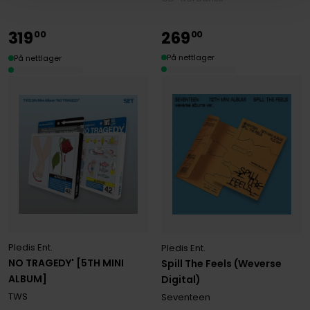
319
269
00
00
På nettlager
På nettlager
Pledis Ent.
Pledis Ent.
NO TRAGEDY' [5TH MINI
Spill The Feels (Weverse
ALBUM]
Digital)
TWS
Seventeen