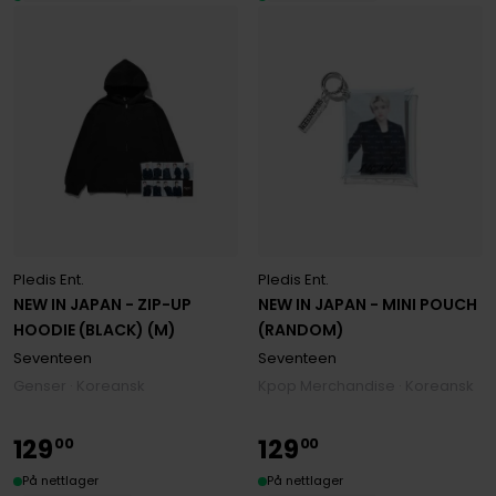
Pledis Ent.
Pledis Ent.
NEW IN JAPAN - ZIP-UP
NEW IN JAPAN - MINI POUCH
HOODIE (BLACK) (M)
(RANDOM)
Seventeen
Seventeen
Genser · Koreansk
Kpop Merchandise · Koreansk
129
129
00
00
På nettlager
På nettlager