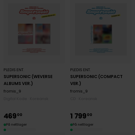
PLEDIS ENT.
PLEDIS ENT.
SUPERSONIC (WEVERSE
SUPERSONIC (COMPACT
ALBUMS VER.)
VER.)
fromis_9
fromis_9
Digital Kode · Koreansk
CD · Koreansk
469
1
799
00
00
På nettlager
På nettlager