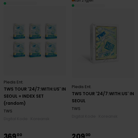
Kun 2 igjen
Pledis Ent.
Pledis Ent.
TWS TOUR '24/7:WITH:US' IN
TWS TOUR '24/7:WITH:US' IN
SEOUL + INDEX SET
SEOUL
(random)
TWS
TWS
Digital Kode · Koreansk
Digital Kode · Koreansk
369
209
00
00