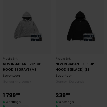
Pledis Ent.
Pledis Ent.
NEW IN JAPAN - ZIP-UP
NEW IN JAPAN - ZIP-UP
HOODIE (GRAY) (M)
HOODIE (BLACK) (L)
Seventeen
Seventeen
Genser · Koreansk
Genser · Koreansk
1
799
239
00
00
På nettlager
På nettlager