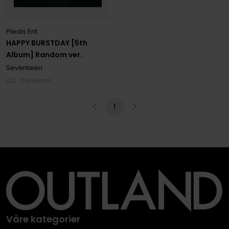
Pledis Ent.
HAPPY BURSTDAY [5th
Album] Random ver.
Seventeen
CD · Koreansk
1
Våre kategorier