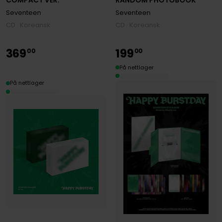
Seventeen
Seventeen
CD · Koreansk
CD · Koreansk
369
199
00
00
På nettlager
På nettlager