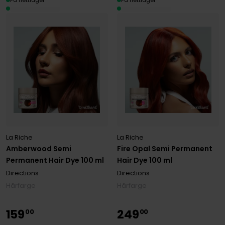
La Riche
La Riche
Amberwood Semi
Fire Opal Semi Permanent
Permanent Hair Dye 100 ml
Hair Dye 100 ml
Directions
Directions
Hårfarge
Hårfarge
159
249
00
00