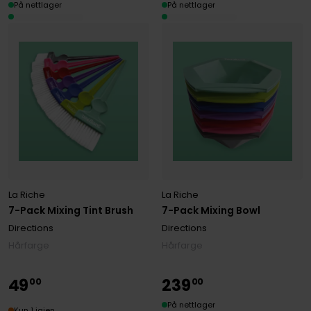
På nettlager
På nettlager
La Riche
La Riche
7-Pack Mixing Tint Brush
7-Pack Mixing Bowl
Directions
Directions
Hårfarge
Hårfarge
49
239
00
00
På nettlager
Kun 1 igjen