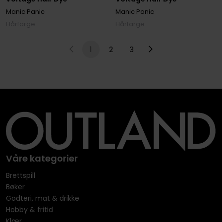
Manic Panic
Manic Panic
Hårfarge
Hårfarge
1
2
3
Våre kategorier
Brettspill
Bøker
Godteri, mat & drikke
Hobby & fritid
Klær