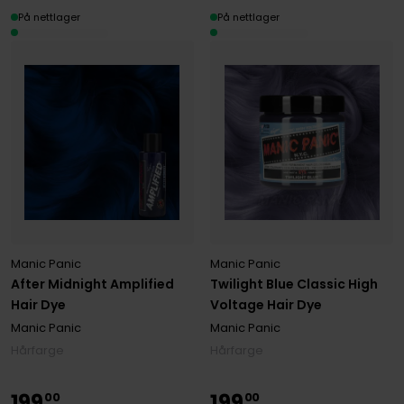
På nettlager
På nettlager
Manic Panic
Manic Panic
After Midnight Amplified
Twilight Blue Classic High
Hair Dye
Voltage Hair Dye
Manic Panic
Manic Panic
Hårfarge
Hårfarge
199
199
00
00