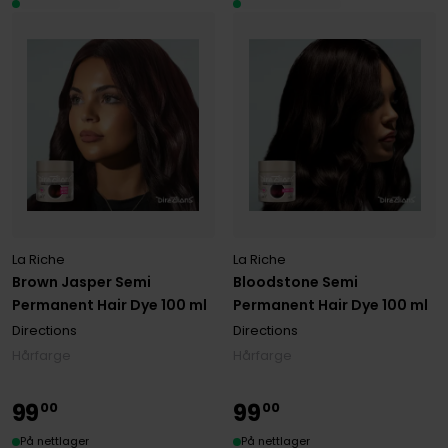
La Riche
La Riche
Brown Jasper Semi
Bloodstone Semi
Permanent Hair Dye 100 ml
Permanent Hair Dye 100 ml
Directions
Directions
Hårfarge
Hårfarge
99
99
00
00
På nettlager
På nettlager