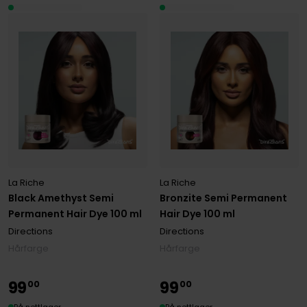
La Riche
La Riche
Black Amethyst Semi
Bronzite Semi Permanent
Permanent Hair Dye 100 ml
Hair Dye 100 ml
Directions
Directions
Hårfarge
Hårfarge
99
99
00
00
På nettlager
På nettlager