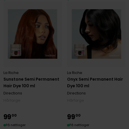
La Riche
La Riche
Sunstone Semi Permanent
Onyx Semi Permanent Hair
Hair Dye 100 ml
Dye 100 ml
Directions
Directions
Hårfarge
Hårfarge
99
99
00
00
På nettlager
På nettlager