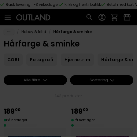
Rask levering: 1-3 virkedager
Klikk og hent i butikk
Betal med kort, V
Hopp til hovedinnhold
/
/
Hobby & fritid
Hårfarge & sminke
Hårfarge & sminke
COBI
Fotografi
Hjernetrim
Hårfarge & sm
Alle filtre
Sortering
143 produkter
189
189
00
00
På nettlager
På nettlager