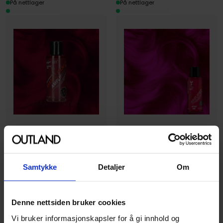
På nettlager
På nettlager
Manic Panic
Manic Panic
Vampire Red Amplified Hair
Hot Hot Pink Amplified Hair
Dye
Dye
Samtykke
Detaljer
Om
Manic Panic
Manic Panic
Hårfarge
Hårfarge
Denne nettsiden bruker cookies
239
239
00
00
Vi bruker informasjonskapsler for å gi innhold og