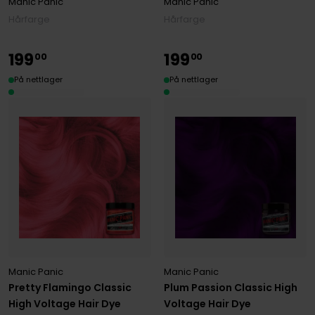
Manic Panic
Manic Panic
Hårfarge
Hårfarge
199
199
00
00
På nettlager
På nettlager
Manic Panic
Manic Panic
Pretty Flamingo Classic
Plum Passion Classic High
High Voltage Hair Dye
Voltage Hair Dye