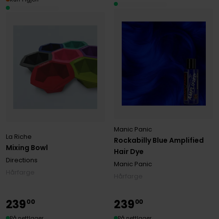
Manic Panic
La Riche
Rockabilly Blue Amplified
Mixing Bowl
Hair Dye
Directions
Manic Panic
Hårfarge
Hårfarge
239
239
00
00
På nettlager
På nettlager