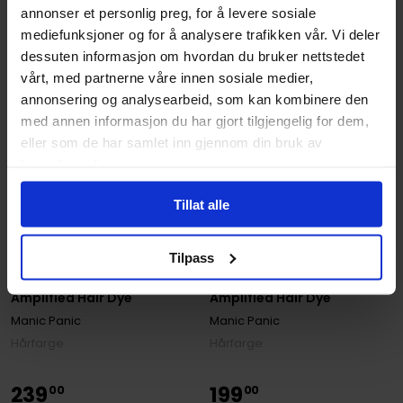
På nettlager
På nettlager
annonser et personlig preg, for å levere sosiale
mediefunksjoner og for å analysere trafikken vår. Vi deler
dessuten informasjon om hvordan du bruker nettstedet
vårt, med partnerne våre innen sosiale medier,
annonsering og analysearbeid, som kan kombinere den
med annen informasjon du har gjort tilgjengelig for dem,
eller som de har samlet inn gjennom din bruk av
tjenestene deres.
Tillat alle
Manic Panic
Manic Panic
Tilpass
Cotton Candy Pink
Atomic Turquoise
Amplified Hair Dye
Amplified Hair Dye
Manic Panic
Manic Panic
Hårfarge
Hårfarge
239
199
00
00