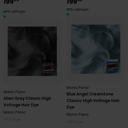
199
199
På nettlager
På nettlager
Manic Panic
Manic Panic
Blue Angel Creamtone
Alien Grey Classic High
Classic High Voltage Hair
Voltage Hair Dye
Dye
Manic Panic
Manic Panic
Hårfarge
Hårfarge