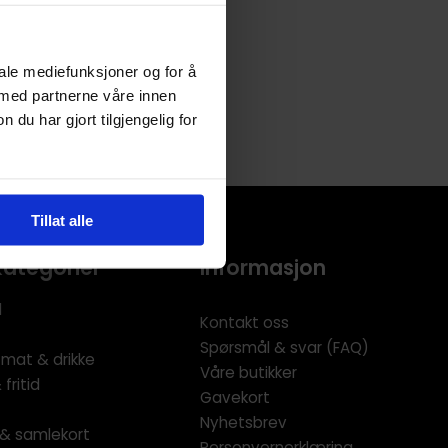
iale mediefunksjoner og for å
 med partnerne våre innen
u har gjort tilgjengelig for
Tillat alle
kategorier
Informasjon
l
Kontakt oss
Spørsmål & svar (FAQ)
 mat & drikke
Våre butikker
fritid
Gavekort
Nyhetsbrev
l & samlekort
Personvernerklæring