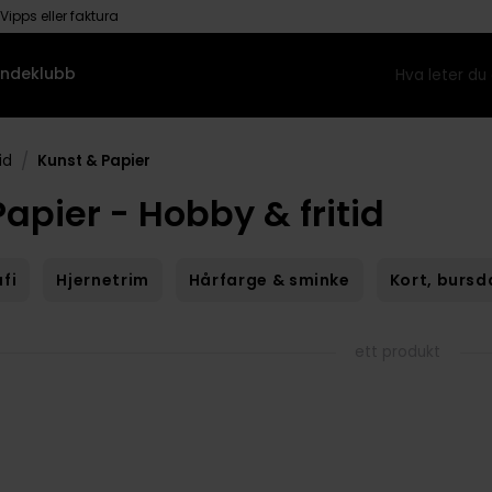
Vipps eller faktura
ndeklubb
/
id
Kunst & Papier
apier - Hobby & fritid
fi
Hjernetrim
Hårfarge & sminke
Kort, bursd
ett produkt