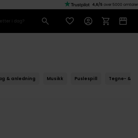
4,6/5
over 5000 omtaler
ag & anledning
Musikk
Puslespill
Tegne- & m