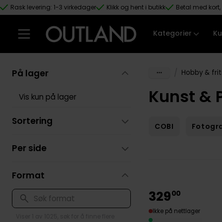
Rask levering: 1-3 virkedager
Klikk og hent i butikk
Betal med kort, 
Hopp til hovedinnhold
Kategorier
Ku
På lager
/
Hobby & frit
Kunst & P
Vis kun på lager
Sortering
COBI
Fotogra
Per side
Format
329
00
Ikke på nettlager
Viser 1 av 1025, søk for å finne flere