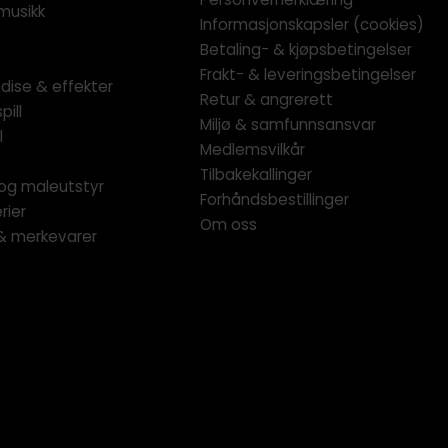
musikk
Informasjonskapsler (cookies)
Betaling- & kjøpsbetingelser
Frakt- & leveringsbetingelser
dise & effekter
Retur & angrerett
pill
Miljø & samfunnsansvar
l
Medlemsvilkår
Tilbakekallinger
og maleutstyr
Forhåndsbestillinger
rier
Om oss
 & merkevarer