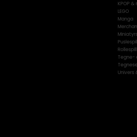
KPOP & 
LEGO
Manga
Merchan
Miniatyrs
Puslespil
Rollespill
Tegne- 
Tegnese
Univers