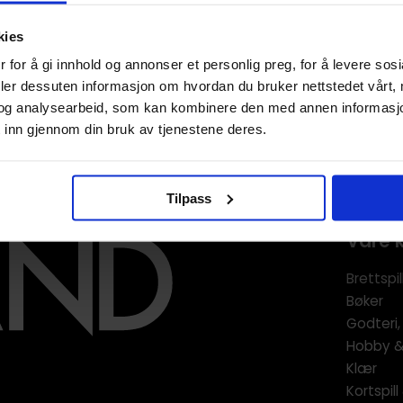
kies
1
 for å gi innhold og annonser et personlig preg, for å levere sos
deler dessuten informasjon om hvordan du bruker nettstedet vårt,
og analysearbeid, som kan kombinere den med annen informasjon d
 inn gjennom din bruk av tjenestene deres.
Tilpass
Våre 
Brettspil
Bøker
Godteri,
Hobby & 
Klær
Kortspil