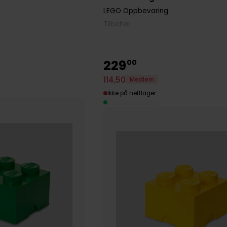
LEGO Oppbevaring
Tilbehør
229
00
114
,
50
Medlem
Ikke på nettlager