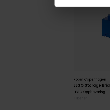
Room Copenhagen
LEGO Storage Brick
LEGO Oppbevaring
Tilbehør