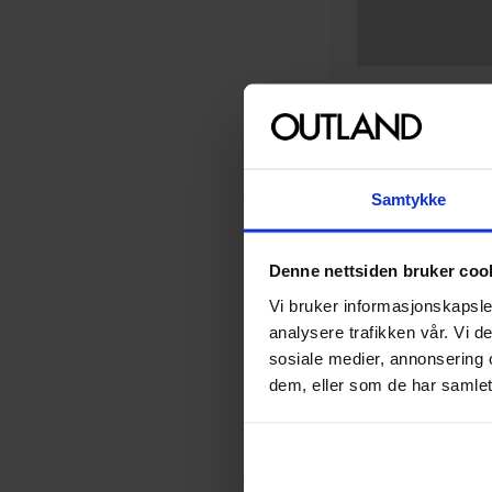
Light My Bricks Light Kit
(
51
)
Light My Bricks Tilbehør
(
28
)
Room Copenhagen
LEGO Storage Bric
Samtykke
LEGO Oppbevaring
Tilbehør
Denne nettsiden bruker coo
Vi bruker informasjonskapsler
119
analysere trafikken vår. Vi 
00
sosiale medier, annonsering 
Ikke på nettlager
dem, eller som de har samlet