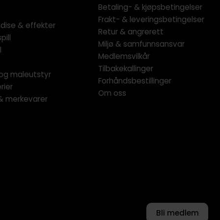
Betaling- & kjøpsbetingelser
Frakt- & leveringsbetingelser
dise & effekter
Retur & angrerett
pill
Miljø & samfunnsansvar
l
Medlemsvilkår
Tilbakekallinger
og maleutstyr
Forhåndsbestillinger
rier
Om oss
 & merkevarer
Bli medlem