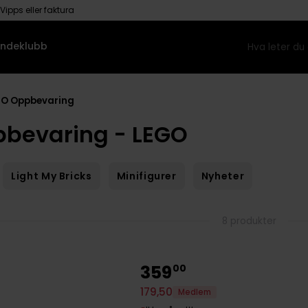
Vipps eller faktura
ndeklubb
GO Oppbevaring
bevaring - LEGO
Light My Bricks
Minifigurer
Nyheter
8 produkter
359
00
179
,
50
Medlem