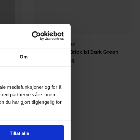
Room Copenhagen
LEGO Storage Brick 1x1 Dark Green
Om
LEGO Oppbevaring
Tilbehør
iale mediefunksjoner og for å
 med partnerne våre innen
u har gjort tilgjengelig for
Tillat alle