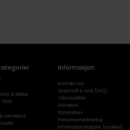
kategorier
Informasjon
l
Kontakt oss
Spørsmål & svar (FAQ)
 mat & drikke
Våre butikker
fritid
Gavekort
Nyhetsbrev
l & samlekort
Personvernerklæring
musikk
Informasjonskapsler (cookies)