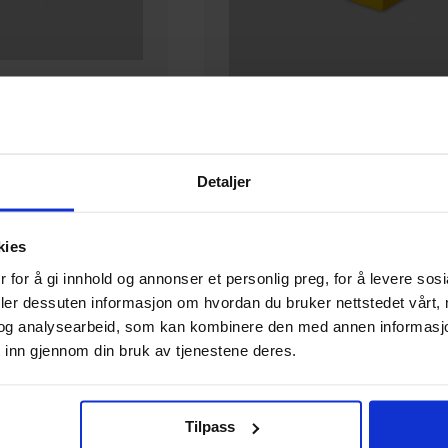
Room Copenhagen
k 2x2 Dark Green
LEGO Storage Brick 2x2 Yellow
Detaljer
LEGO Oppbevaring
Tilbehør
kies
 for å gi innhold og annonser et personlig preg, for å levere sos
119
deler dessuten informasjon om hvordan du bruker nettstedet vårt,
00
og analysearbeid, som kan kombinere den med annen informasjon d
59
,
50
Medlem
 inn gjennom din bruk av tjenestene deres.
Ikke på nettlager
Tilpass