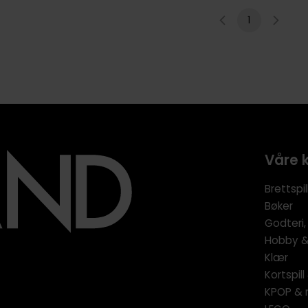
1
Våre 
Brettspil
Bøker
Godteri,
Hobby & 
Klær
Kortspil
KPOP & 