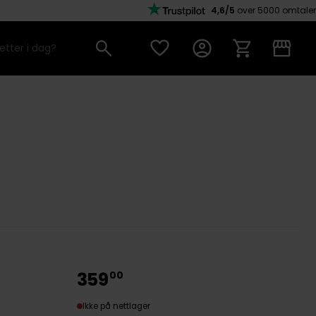
4,6/5
over 5000 omtaler
359
00
Ikke på nettlager