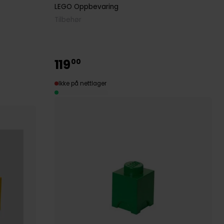
LEGO Oppbevaring
Tilbehør
119
00
Ikke på nettlager