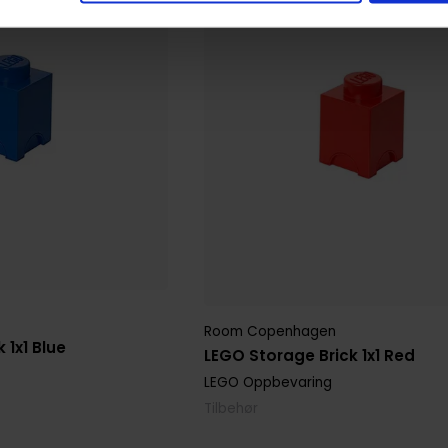
Room Copenhagen
 1x1 Blue
LEGO Storage Brick 1x1 Red
LEGO Oppbevaring
Tilbehør