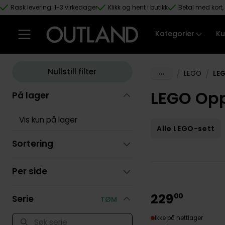
Rask levering: 1-3 virkedager
Klikk og hent i butikk
Betal med kort, 
Hopp til hovedinnhold
Kategorier
Ku
Nullstill filter
/
/
LEGO
LE
LEGO Opp
På lager
Vis kun på lager
Alle LEGO-sett
Sortering
Per side
229
00
Serie
TØM
Ikke på nettlager