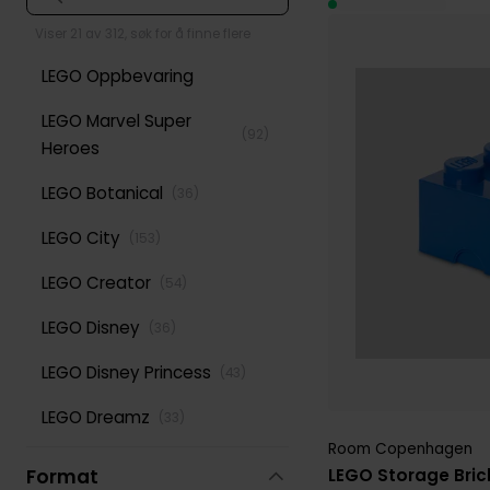
Viser 21 av 312, søk for å finne flere
LEGO Oppbevaring
LEGO Marvel Super
(
92
)
Heroes
LEGO Botanical
(
36
)
LEGO City
(
153
)
LEGO Creator
(
54
)
LEGO Disney
(
36
)
LEGO Disney Princess
(
43
)
LEGO Dreamz
(
33
)
Room Copenhagen
LEGO Duplo
(
81
)
LEGO Storage Bric
Format