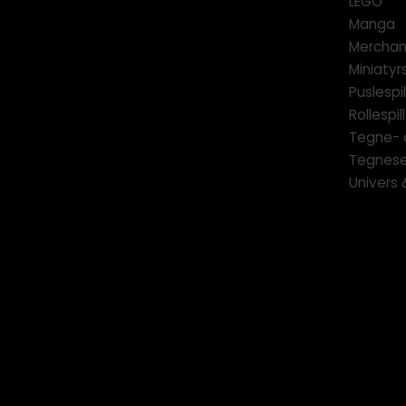
LEGO
Manga
Merchan
Miniatyrs
Puslespil
Rollespill
Tegne- 
Tegnese
Univers