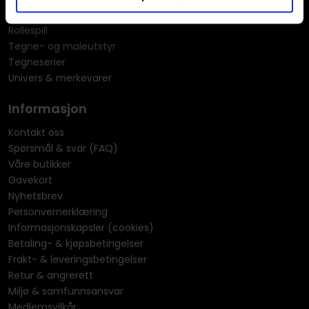
Puslespill
Rollespill
Tegne- og maleutstyr
Tegneserier
Univers & merkevarer
Informasjon
Kontakt oss
Spørsmål & svar (FAQ)
Våre butikker
Gavekort
Nyhetsbrev
Personvernerklæring
Informasjonskapsler (cookies)
Betaling- & kjøpsbetingelser
Frakt- & leveringsbetingelser
Retur & angrerett
Miljø & samfunnsansvar
Medlemsvilkår