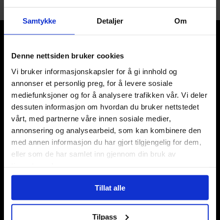
Samtykke
Detaljer
Om
Denne nettsiden bruker cookies
Vi bruker informasjonskapsler for å gi innhold og
annonser et personlig preg, for å levere sosiale
Våre kategorier
mediefunksjoner og for å analysere trafikken vår. Vi deler
Brettspill
dessuten informasjon om hvordan du bruker nettstedet
Bøker
vårt, med partnerne våre innen sosiale medier,
Godteri, mat & drikke
annonsering og analysearbeid, som kan kombinere den
Hobby & fritid
med annen informasjon du har gjort tilgjengelig for dem,
Klær
eller som de har samlet inn gjennom din bruk av
Kortspill & samlekort
tjenestene deres.
KPOP & musikk
LEGO
Tillat alle
Manga
Merchandise & effekter
Tilpass
Miniatyrspill