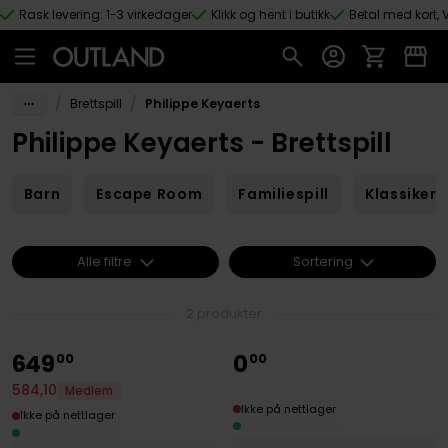
Rask levering: 1-3 virkedager
Klikk og hent i butikk
Betal med kort, V
Hopp til hovedinnhold
/
/
Brettspill
Philippe Keyaerts
Philippe Keyaerts - Brettspill
Barn
Escape Room
Familiespill
Klassikere
Alle filtre
Sortering
2 produkter
649
0
00
00
584
,
10
Medlem
Ikke på nettlager
Ikke på nettlager