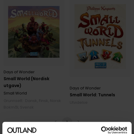
Days of Wonder
Small World (Nordisk
utgave)
Days of Wonder
Small World
Small World: Tunnels
Grunnsett · Dansk, Finsk, Norsk
Utvidelse
Bokmål, Svensk
1