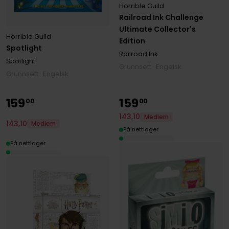
Horrible Guild
Railroad Ink Challenge
Ultimate Collector's
Horrible Guild
Edition
Spotlight
Railroad Ink
Spotlight
Grunnsett · Engelsk
Grunnsett · Engelsk
159
159
00
00
143
,
10
Medlem
143
,
10
Medlem
På nettlager
På nettlager