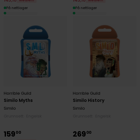
Medlem
Medlem
På nettlager
På nettlager
Horrible Guild
Horrible Guild
Similo Myths
Similo History
Similo
Similo
Grunnsett · Engelsk
Grunnsett · Engelsk
159
269
00
00