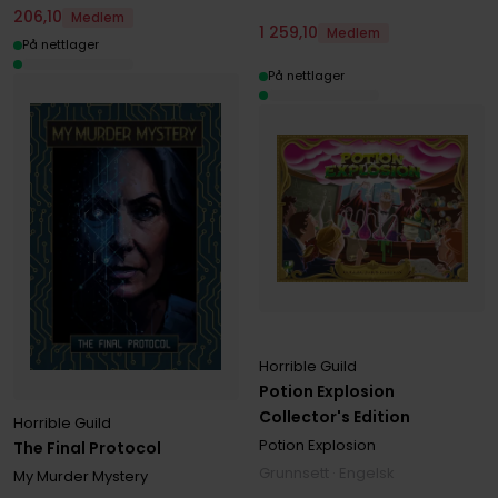
206
,
10
Medlem
1
259
,
10
Medlem
På nettlager
På nettlager
Horrible Guild
Potion Explosion
Collector's Edition
Horrible Guild
Potion Explosion
The Final Protocol
Grunnsett · Engelsk
My Murder Mystery