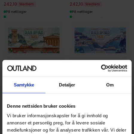
242
,
10
242
,
10
Medlem
Medlem
På nettlager
På nettlager
Horrible Guild
Horrible Guild
Monuments Expansion
Lakes Expansion
Railroad Tiles
Railroad Tiles
Samtykke
Detaljer
Om
Utvidelse · Engelsk
Utvidelse · Engelsk
269
269
00
00
Denne nettsiden bruker cookies
242
,
10
242
,
10
Medlem
Medlem
Vi bruker informasjonskapsler for å gi innhold og
På nettlager
På nettlager
annonser et personlig preg, for å levere sosiale
mediefunksjoner og for å analysere trafikken vår. Vi deler