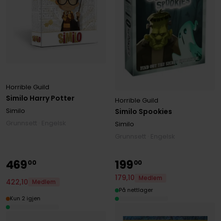
Horrible Guild
Similo Harry Potter
Horrible Guild
Similo
Similo Spookies
Grunnsett · Engelsk
Similo
Grunnsett · Engelsk
469
199
00
00
179
,
10
Medlem
422
,
10
Medlem
På nettlager
Kun 2 igjen