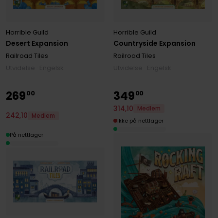
Horrible Guild
Horrible Guild
Desert Expansion
Countryside Expansion
Railroad Tiles
Railroad Tiles
Utvidelse · Engelsk
Utvidelse · Engelsk
269
349
00
00
314
,
10
Medlem
242
,
10
Medlem
Ikke på nettlager
På nettlager