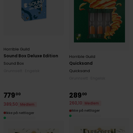
Horrible Guild
Sound Box Deluxe Edition
Horrible Guild
Quicksand
Sound Box
Grunnsett · Engelsk
Quicksand
Grunnsett · Engelsk
779
289
00
00
260
,
10
Medlem
389
,
50
Medlem
Ikke på nettlager
Ikke på nettlager