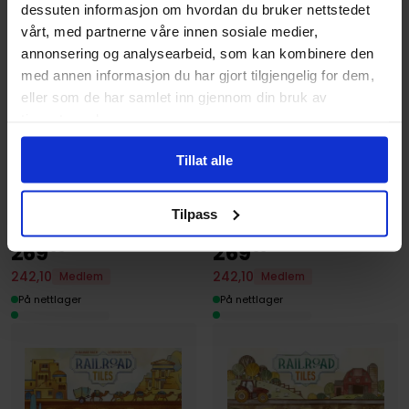
dessuten informasjon om hvordan du bruker nettstedet
vårt, med partnerne våre innen sosiale medier,
annonsering og analysearbeid, som kan kombinere den
med annen informasjon du har gjort tilgjengelig for dem,
eller som de har samlet inn gjennom din bruk av
tjenestene deres.
Horrible Guild
Horrible Guild
Forest Expansion
Energy Expansion
Tillat alle
Railroad Tiles
Railroad Tiles
Utvidelse · Engelsk
Utvidelse · Engelsk
Tilpass
269
269
00
00
242
,
10
242
,
10
Medlem
Medlem
På nettlager
På nettlager