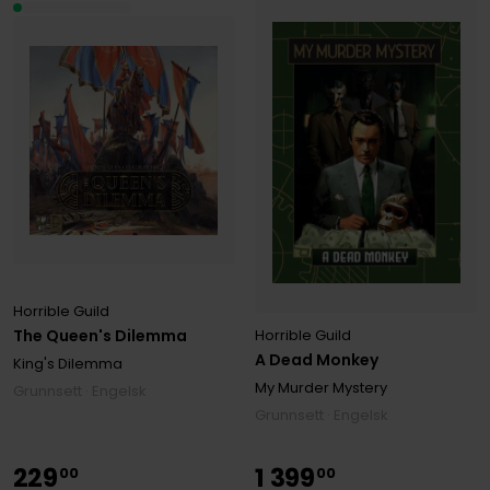
Horrible Guild
The Queen's Dilemma
Horrible Guild
A Dead Monkey
King's Dilemma
My Murder Mystery
Grunnsett · Engelsk
Grunnsett · Engelsk
229
1
399
00
00