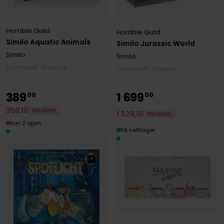
Horrible Guild
Horrible Guild
Similo Aquatic Animals
Similo Jurassic World
Similo
Similo
Grunnsett · Engelsk
Grunnsett · Engelsk
389
1
699
00
00
350
,
10
Medlem
1
529
,
10
Medlem
Kun 2 igjen
På nettlager