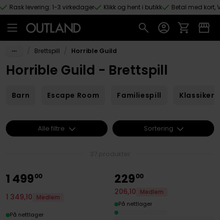
Rask levering: 1-3 virkedager
Klikk og hent i butikk
Betal med kort, V
Hopp til hovedinnhold
/
/
Brettspill
Horrible Guild
Horrible Guild - Brettspill
Barn
Escape Room
Familiespill
Klassikere
Alle filtre
Sortering
37 produkter
1
499
229
00
00
206
,
10
Medlem
1
349
,
10
Medlem
På nettlager
På nettlager