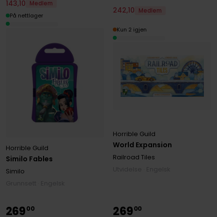
143
,
10
Medlem
242
,
10
Medlem
På nettlager
Kun 2 igjen
Horrible Guild
World Expansion
Horrible Guild
Railroad Tiles
Similo Fables
Utvidelse · Engelsk
Similo
Grunnsett · Engelsk
269
269
00
00