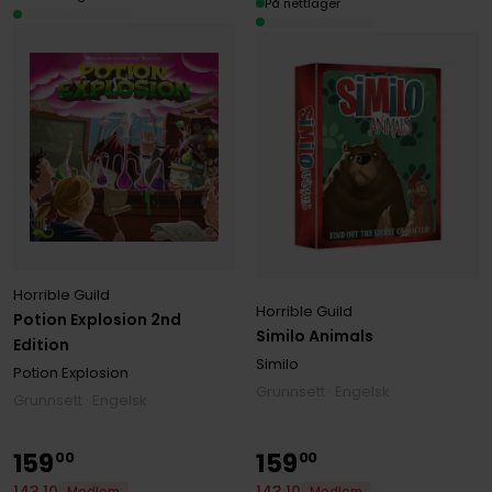
På nettlager
Horrible Guild
Horrible Guild
Potion Explosion 2nd
Similo Animals
Edition
Similo
Potion Explosion
Grunnsett · Engelsk
Grunnsett · Engelsk
159
159
00
00
143
,
10
143
,
10