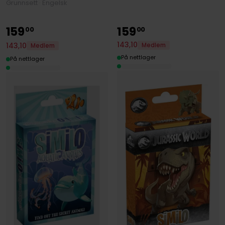
Grunnsett · Engelsk
159
159
00
00
143
,
10
143
,
10
Medlem
Medlem
På nettlager
På nettlager