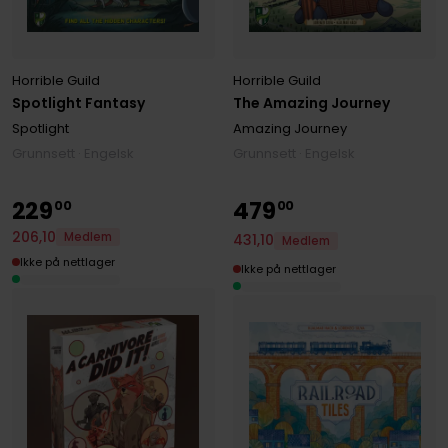
Horrible Guild
Horrible Guild
The Amazing Journey
Spotlight Fantasy
Amazing Journey
Spotlight
Grunnsett · Engelsk
Grunnsett · Engelsk
229
479
00
00
206
,
10
Medlem
431
,
10
Medlem
Ikke på nettlager
Ikke på nettlager