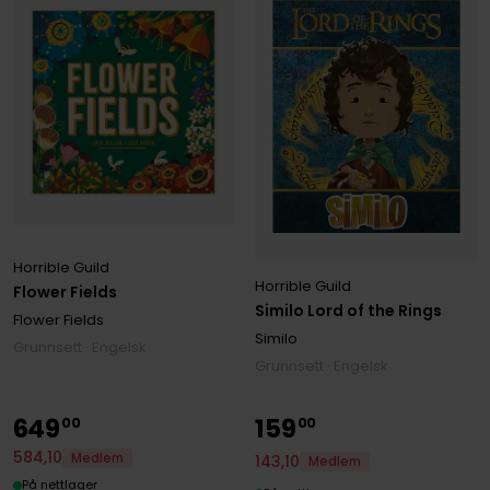
Horrible Guild
Horrible Guild
Flower Fields
Similo Lord of the Rings
Flower Fields
Similo
Grunnsett · Engelsk
Grunnsett · Engelsk
649
159
00
00
584
,
10
Medlem
143
,
10
Medlem
På nettlager