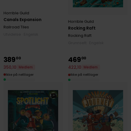
Horrible Guild
Canals Expansion
Horrible Guild
Railroad Tiles
Rocking Raft
Utvidelse · Engelsk
Rocking Raft
Grunnsett · Engelsk
389
469
00
00
350
,
10
422
,
10
Medlem
Medlem
Ikke på nettlager
Ikke på nettlager