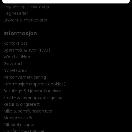
Tegne- og maleutstyr
Tegneserier
Univers & merkevarer
Informasjon
Kontakt oss
Spørsmål & svar (FAQ)
Våre butikker
Gavekort
Nyhetsbrev
Personvernerklæring
Informasjonskapsler (cookies)
Betaling- & kjøpsbetingelser
Frakt- & leveringsbetingelser
Retur & angrerett
Miljø & samfunnsansvar
Medlemsvilkår
Tilbakekallinger
Forhåndsbestillinger