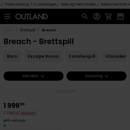
Rask levering: 1-3 virkedager
Klikk og hent i butikk
Betal med kort, V
Hopp til hovedinnhold
/
/
Brettspill
Breach
Breach - Brettspill
Barn
Escape Room
Familiespill
Klassikere
Alle filtre
Sortering
ett produkt
1
999
00
1
799
,
10
Medlem
På nettlager