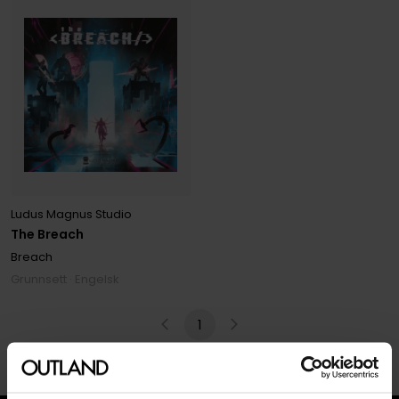
Ludus Magnus Studio
The Breach
Breach
Grunnsett · Engelsk
1