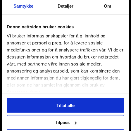
Samtykke
Detaljer
Om
Denne nettsiden bruker cookies
Vi bruker informasjonskapsler for å gi innhold og
Våre kategorier
annonser et personlig preg, for å levere sosiale
Brettspill
mediefunksjoner og for å analysere trafikken vår. Vi deler
Bøker
dessuten informasjon om hvordan du bruker nettstedet
Godteri, mat & drikke
vårt, med partnerne våre innen sosiale medier,
Hobby & fritid
annonsering og analysearbeid, som kan kombinere den
Klær
med annen informasjon du har gjort tilgjengelig for dem,
Kortspill & samlekort
eller som de har samlet inn gjennom din bruk av
KPOP & musikk
tjenestene deres.
LEGO
Manga
Tillat alle
Merchandise & effekter
Miniatyrspill
Tilpass
Puslespill
Rollespill