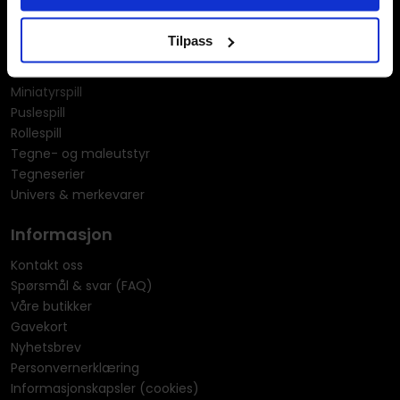
KPOP & musikk
LEGO
Tilpass
Manga
Merchandise & effekter
Miniatyrspill
Puslespill
Rollespill
Tegne- og maleutstyr
Tegneserier
Univers & merkevarer
Informasjon
Kontakt oss
Spørsmål & svar (FAQ)
Våre butikker
Gavekort
Nyhetsbrev
Personvernerklæring
Informasjonskapsler (cookies)