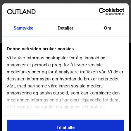
Paperback · Engelsk
Paperback · Engelsk
1
Samtykke
Detaljer
Om
Denne nettsiden bruker cookies
Vi bruker informasjonskapsler for å gi innhold og
annonser et personlig preg, for å levere sosiale
mediefunksjoner og for å analysere trafikken vår. Vi deler
dessuten informasjon om hvordan du bruker nettstedet
Våre kategorier
vårt, med partnerne våre innen sosiale medier,
annonsering og analysearbeid, som kan kombinere den
Brettspill
med annen informasjon du har gjort tilgjengelig for dem,
Bøker
eller som de har samlet inn gjennom din bruk av
Godteri, mat & drikke
Hobby & fritid
tjenestene deres.
Klær
Tillat alle
Kortspill & samlekort