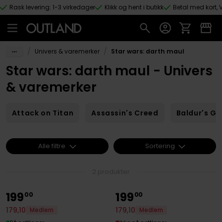
Rask levering: 1-3 virkedager
Klikk og hent i butikk
Betal med kort, V
Hopp til hovedinnhold
/
/
Univers & varemerker
Star wars: darth maul
Star wars: darth maul - Univers
& varemerker
Attack on Titan
Assassin's Creed
Baldur's Ga
Alle filtre
Sortering
2 produkter
199
199
00
00
179
,
10
179
,
10
Medlem
Medlem