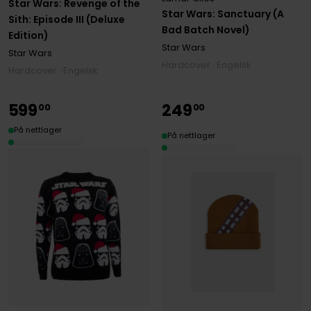
Star Wars: Revenge of the
Star Wars: Sanctuary (A
Sith: Episode III (Deluxe
Bad Batch Novel)
Edition)
Star Wars
Star Wars
Hardcover · Engelsk
Hardcover · Engelsk
599
249
00
00
På nettlager
På nettlager