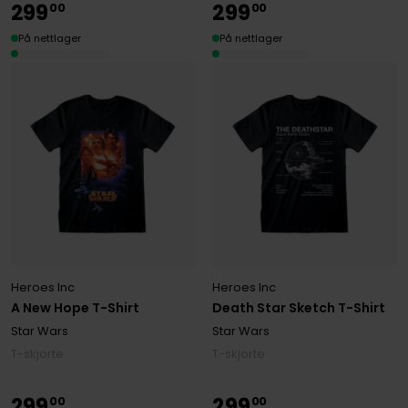
299
299
00
00
På nettlager
På nettlager
Heroes Inc
Heroes Inc
A New Hope T-Shirt
Death Star Sketch T-Shirt
Star Wars
Star Wars
T-skjorte
T-skjorte
299
299
00
00