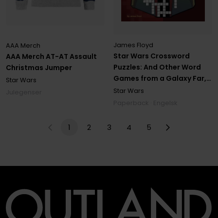
James Floyd
AAA Merch
Star Wars Crossword
AAA Merch AT-AT Assault
Puzzles: And Other Word
Christmas Jumper
Games from a Galaxy Far,
Star Wars
Far Away. . . .
Star Wars
Julegenser
Paperback · Engelsk
1
2
3
4
5