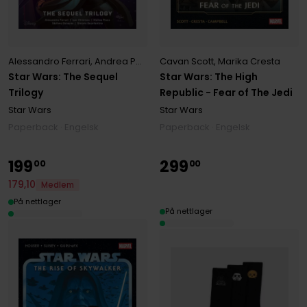
Alessandro Ferrari
,
Andrea Parisi
,
Davide Turotti
Cavan Scott
,
Marika Cresta
,
Ingo Romling
,
Matt
Star Wars: The Sequel
Star Wars: The High
Trilogy
Republic - Fear of The Jedi
Star Wars
Star Wars
Paperback · Engelsk
Paperback · Engelsk
199
299
00
00
179
,
10
Medlem
På nettlager
På nettlager