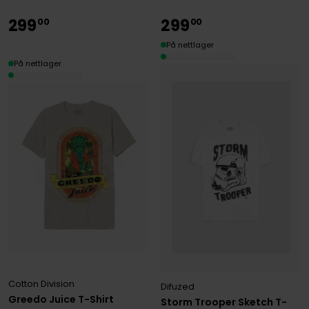
299
299
00
00
På nettlager
På nettlager
Cotton Division
Difuzed
Greedo Juice T-Shirt
Storm Trooper Sketch T-