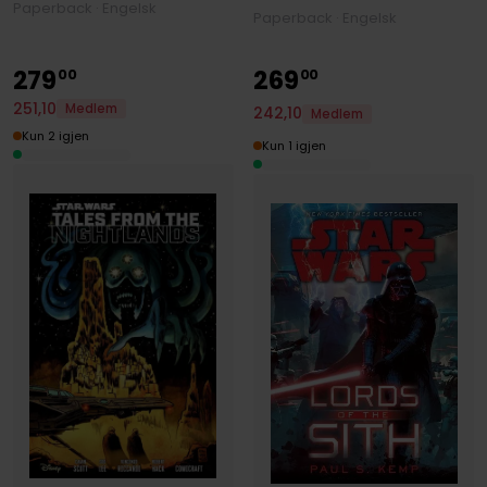
Paperback · Engelsk
Paperback · Engelsk
279
269
00
00
251
,
10
Medlem
242
,
10
Medlem
Kun 2 igjen
Kun 1 igjen