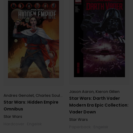
Jason Aaron
,
Kieron Gillen
Andres Genolet
,
Charles Soule
,
Ethan Sacks
,
Paulo Siqueira
,
Steve
Star Wars: Darth Vader
Star Wars: Hidden Empire
Modern Era Epic Collection:
Omnibus
Vader Down
Star Wars
Star Wars
Hardcover · Engelsk
Paperback · Engelsk