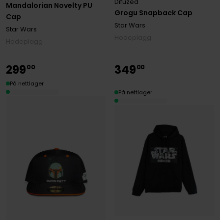
Difuzed
Mandalorian Novelty PU
Grogu Snapback Cap
Cap
Star Wars
Star Wars
Hodeplagg
Hodeplagg
299
349
00
00
På nettlager
På nettlager