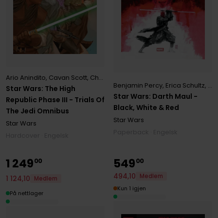
Ario Anindito
,
Cavan Scott
,
Charles Soule
,
Jim Towe
,
Phil Noto
Benjamin Percy
,
Erica Schultz
,
Gr
Star Wars: The High
Star Wars: Darth Maul -
Republic Phase III - Trials Of
Black, White & Red
The Jedi Omnibus
Star Wars
Star Wars
Paperback · Engelsk
Hardcover · Engelsk
1
249
549
00
00
494
,
10
Medlem
1
124
,
10
Medlem
Kun 1 igjen
På nettlager