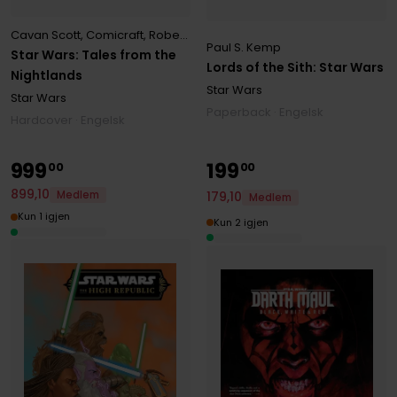
Cavan Scott
,
Comicraft
,
Robert Hack
,
Soo Lee
,
Vincenzo Riccardi
Paul S. Kemp
Star Wars: Tales from the
Lords of the Sith: Star Wars
Nightlands
Star Wars
Star Wars
Paperback · Engelsk
Hardcover · Engelsk
999
199
00
00
899
,
10
Medlem
179
,
10
Medlem
Kun 1 igjen
Kun 2 igjen