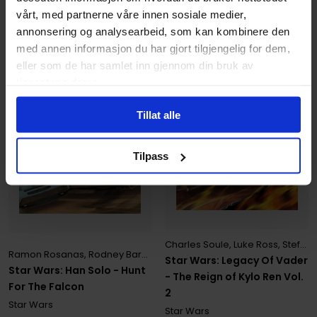
vårt, med partnerne våre innen sosiale medier,
annonsering og analysearbeid, som kan kombinere den
med annen informasjon du har gjort tilgjengelig for dem,
eller som de har samlet inn gjennom din bruk av
tjenestene deres.
Tillat alle
Tilpass
Charles Soule
,
Luke Ross
,
Stefano Raffaele
Ramon Rosanas
,
Rodney Barnes
Star Wars: Legacy Of Vader
Star Wars: Han Solo - Hunt
- The Reign of Kylo Ren Vol.
For The Falcon
2
Star Wars
Star Wars