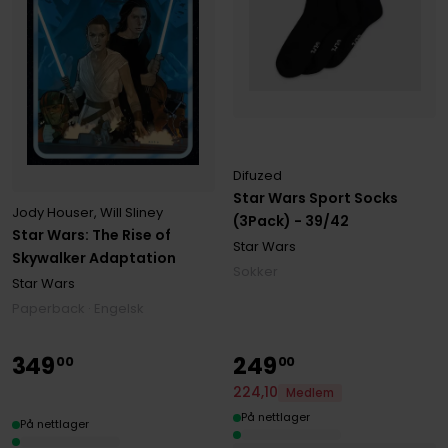
Difuzed
Star Wars Sport Socks
Jody Houser
,
Will Sliney
(3Pack) - 39/42
Star Wars: The Rise of
Star Wars
Skywalker Adaptation
Sokker
Star Wars
Paperback · Engelsk
349
249
00
00
224
,
10
Medlem
På nettlager
På nettlager