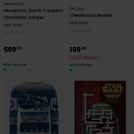
Heroes Inc
Difuzed
Heroes Inc. Darth Troopers
Chewbacca Beanie
Christmas Jumper
Star Wars
Star Wars
Hodeplagg
Julegenser
599
199
00
00
179
,
10
Medlem
På nettlager
På nettlager