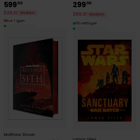
599
299
00
00
539
,
10
Medlem
269
,
10
Medlem
Kun 1 igjen
På nettlager
Matthew Stover
Lamar Giles