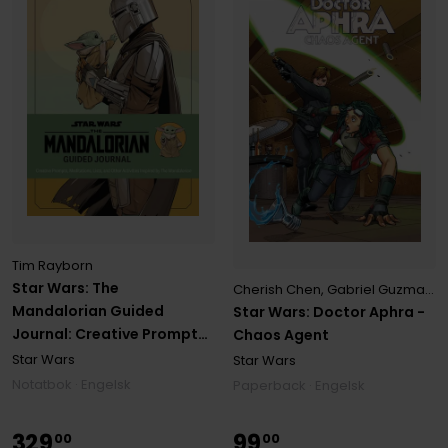
Tim Rayborn
Star Wars: The
Cherish Chen
,
Gabriel Guzman
,
K
Mandalorian Guided
Star Wars: Doctor Aphra -
Journal: Creative Prompts,
Chaos Agent
Meditations, Lists, and
Star Wars
Star Wars
Other Activities Inspired by
Notatbok · Engelsk
Paperback · Engelsk
The Mandalorian
329
99
00
00