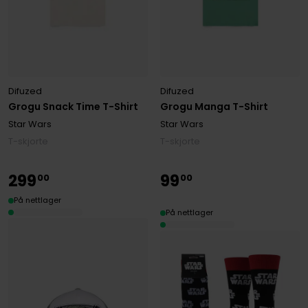
Difuzed
Difuzed
Grogu Snack Time T-Shirt
Grogu Manga T-Shirt
Star Wars
Star Wars
T-skjorte
T-skjorte
299
99
00
00
På nettlager
På nettlager