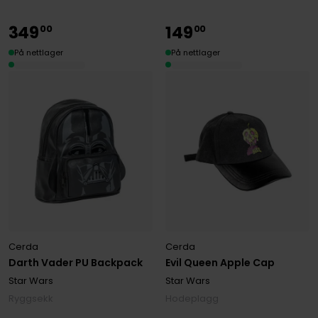
349
149
00
00
På nettlager
På nettlager
Cerda
Cerda
Darth Vader PU Backpack
Evil Queen Apple Cap
Star Wars
Star Wars
Ryggsekk
Hodeplagg