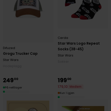
Cerda
Star Wars Logo Repeat
Difuzed
Socks (38-45)
Grogu Trucker Cap
Star Wars
Star Wars
Sokker
Hodeplagg
249
199
00
00
179
,
10
Medlem
På nettlager
Kun 1 igjen