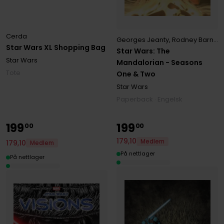
Cerda
Georges Jeanty
,
Rodney Barnes
Star Wars XL Shopping Bag
Star Wars: The
Star Wars
Mandalorian - Seasons
Tote
One & Two
Star Wars
Paperback · Engelsk
199
199
00
00
179
,
10
Medlem
179
,
10
Medlem
På nettlager
På nettlager