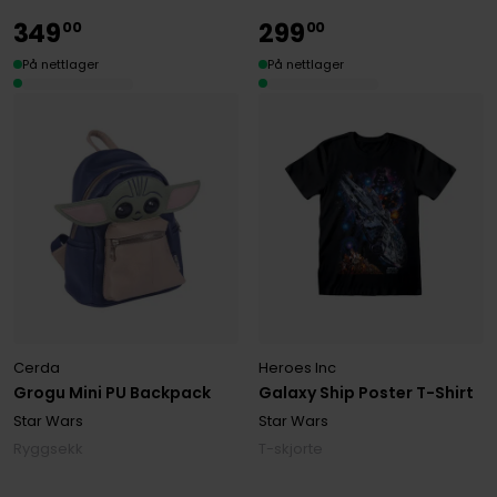
349
299
00
00
På nettlager
På nettlager
Cerda
Heroes Inc
Grogu Mini PU Backpack
Galaxy Ship Poster T-Shirt
Star Wars
Star Wars
Ryggsekk
T-skjorte