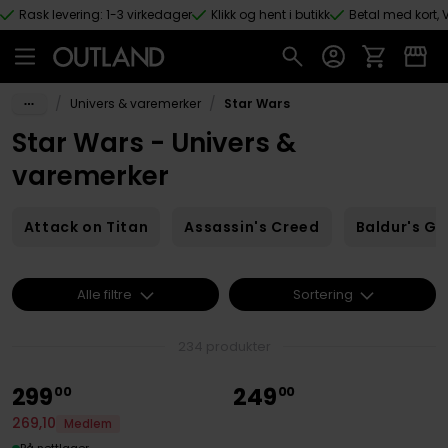
Rask levering: 1-3 virkedager
Klikk og hent i butikk
Betal med kort, V
Hopp til hovedinnhold
/
/
Univers & varemerker
Star Wars
Star Wars - Univers &
varemerker
Attack on Titan
Assassin's Creed
Baldur's Ga
Alle filtre
Sortering
234 produkter
299
249
00
00
269
,
10
Medlem