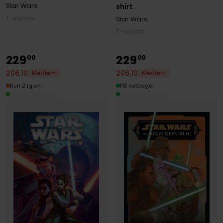
Star Wars
shirt
T-skjorte
Star Wars
T-skjorte
229
229
00
00
206
,
10
206
,
10
Medlem
Medlem
Kun 2 igjen
På nettlager