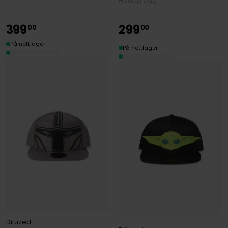
Hodeplagg
399
299
00
00
På nettlager
På nettlager
Difuzed