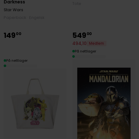
Darkness
Tote
Star Wars
Paperback · Engelsk
149
549
00
00
494
,
10
Medlem
På nettlager
På nettlager