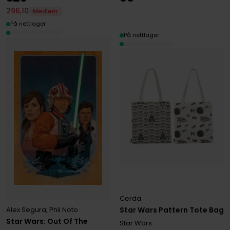
296
,
10
Medlem
På nettlager
På nettlager
Cerda
Alex Segura
,
Phil Noto
Star Wars Pattern Tote Bag
Star Wars: Out Of The
Star Wars