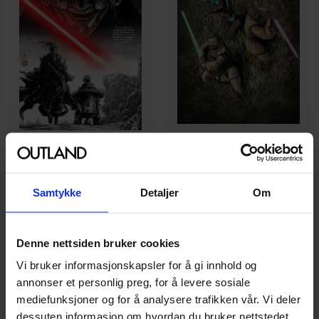
Madibek Musabekov
,
Marc Guggenheim
Peach Momoko
,
Takashi Okazaki
Star Wars: Jedi Knights Vol.
Star Wars: Visions
2
Samtykke
Detaljer
Om
Star Wars
Star Wars
Paperback · Engelsk
Paperback · Engelsk
Denne nettsiden bruker cookies
199
199
00
00
Vi bruker informasjonskapsler for å gi innhold og
annonser et personlig preg, for å levere sosiale
179
,
10
Medlem
179
,
10
Medlem
mediefunksjoner og for å analysere trafikken vår. Vi deler
På nettlager
På nettlager
dessuten informasjon om hvordan du bruker nettstedet